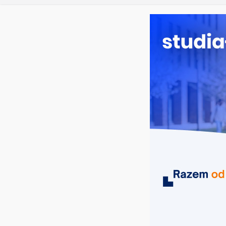
Dodatkowa r
piątek, 7 sierpnia, 2026
Ostatnie wpisy:
Długosza w 
Biotechnolo
Zarządzanie
Turystyka – 
Oceanotechn
MIASTA
UCZELNIE
KIERUNKI