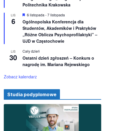
e
ż
Politechnika Krakowska
n
i
W
6 listopada
-
7 listopada
LIS
o
6
y
Ogólnopolska Konferencja dla
n
r
e
Studentów, Akademików i Praktyków
ó
ż
„Różne Oblicza Psychoprofilaktyki” –
n
UJD w Częstochowie
i
o
Cały dzień
LIS
n
30
e
Ostatni dzień zgłoszeń – Konkurs o
nagrodę im. Mariana Rejewskiego
Zobacz kalendarz
Studia podyplomowe