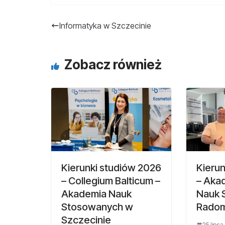
Informatyka w Szczecinie
Zobacz również
Kierunki studiów 2026
Kierun
– Collegium Balticum –
– Aka
Akademia Nauk
Nauk 
Stosowanych w
Radom
Szczecinie
25 lipca