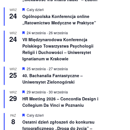
W
Cały dzień
WRZ
24
y
Ogólnopolska Konferencja online
r
„Ratownictwo Medyczne w Praktyce”
ó
ż
n
W
24 września
-
26 września
WRZ
24
i
y
VII Międzynarodowa Konferencja
o
r
Polskiego Towarzystwa Psychologii
n
ó
e
ż
Religii i Duchowości – Uniwersytet
n
Ignatianum w Krakowie
i
o
W
25 września
-
27 września
WRZ
n
25
y
e
40. Bachanalia Fantastyczne –
r
Uniwersytet Zielonogórski
ó
ż
n
W
29 września
-
30 września
WRZ
29
i
y
HR Meeting 2026 – Concordia Design i
o
r
Collegium Da Vinci w Poznaniu
n
ó
e
ż
n
W
Cały dzień
PAŹ
8
i
y
Ostatni dzień zgłoszeń do konkursu
o
r
fotograficznego „Droga do życia” –
n
ó