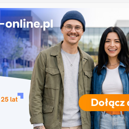
ekrutacja na studia na UJD – Uniwersytet Jana
Częstochowie
gia – Uniwersytet Przyrodniczy w Poznaniu
 w turystyce w Katowicach
Uniwersytet Wrocławski
ika w Szczecinie
RODZAJE STUDIÓW
REKRUTACJA
DRZWI OTWARTE
TO