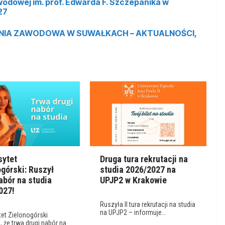
dowej im. prof. Edwarda F. Szczepanika w
27
IA ZAWODOWA W SUWAŁKACH – AKTUALNOŚCI,
sytet
Druga tura rekrutacji na
górski: Ruszył
studia 2026/2027 na
abór na studia
UPJP2 w Krakowie
027!
Ruszyła II tura rekrutacji na studia
na UPJP2 – informuje…
et Zielonogórski
, że trwa drugi nabór na