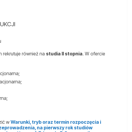
DUKCJI
u
rekrutuje również na
studia II stopnia
. W ofercie
cjonarna;
tacjonarna;
rna;
zić w
Warunki, tryb oraz termin rozpoczęcia i
rzeprowadzenia, na pierwszy rok studiów