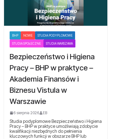
BHP
NOWE
STUDIA PODYPLOMOWE
STUDIA SPOŁECZNE
STUDIA WARSZAWA
Bezpieczeństwo i Higiena
Pracy – BHP w praktyce –
Akademia Finansów i
Biznesu Vistula w
Warszawie
6 sierpnia 2026
EB
Studia podyplomowe Bezpieczeństwo i Higiena
Pracy – BHP w praktyce umożliwiają zdobycie
kwalifikacji niezbędnych do pełnienia
kluczowych funkcji w obszarze BHP lub