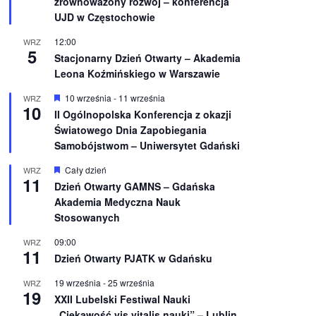
zrównoważony rozwój – konferencja
n
UJD w Częstochowie
i
o
12:00
WRZ
n
5
e
Stacjonarny Dzień Otwarty – Akademia
Leona Koźmińskiego w Warszawie
W
10 września
-
11 września
WRZ
10
y
II Ogólnopolska Konferencja z okazji
r
Światowego Dnia Zapobiegania
ó
ż
Samobójstwom – Uniwersytet Gdański
n
i
W
Cały dzień
WRZ
o
11
y
Dzień Otwarty GAMNS – Gdańska
n
r
e
Akademia Medyczna Nauk
ó
ż
Stosowanych
n
i
09:00
WRZ
o
11
Dzień Otwarty PJATK w Gdańsku
n
e
19 września
-
25 września
WRZ
19
XXII Lubelski Festiwal Nauki
„Ciekawość vis vitalis nauki” – Lublin