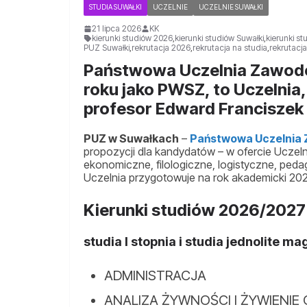
STUDIA SUWAŁKI
UCZELNIE
UCZELNIE SUWAŁKI
21 lipca 2026
KK
kierunki studiów 2026
,
kierunki studiów Suwałki
,
kierunki s
PUZ Suwałki
,
rekrutacja 2026
,
rekrutacja na studia
,
rekrutacja
Państwowa Uczelnia Zawod
roku jako PWSZ, to Uczelnia,
profesor Edward Franciszek
PUZ w Suwałkach
–
Państwowa Uczelnia
propozycji dla kandydatów – w ofercie Uczeln
ekonomiczne, filologiczne, logistyczne, pedag
Uczelnia przygotowuje na rok akademicki 202
Kierunki studiów 2026/2027
studia I stopnia i studia jednolite ma
ADMINISTRACJA
ANALIZA ŻYWNOŚCI I ŻYWIENIE