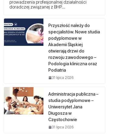
prowadzenia profesjonalnej działalności
doradczej związanej z BHP…
Przyszłość należy do
specjalistów. Nowe studia
podyplomowe w
Akademii Śląskiej
otwierają drzwi do
rozwoju zawodowego –
Podologia kliniczna oraz
Podiatria
31 lipca 2026
Administracja publiczna –
studia podyplomowe –
Uniwersytet Jana
Długosza w
Częstochowie
31 lipca 2026