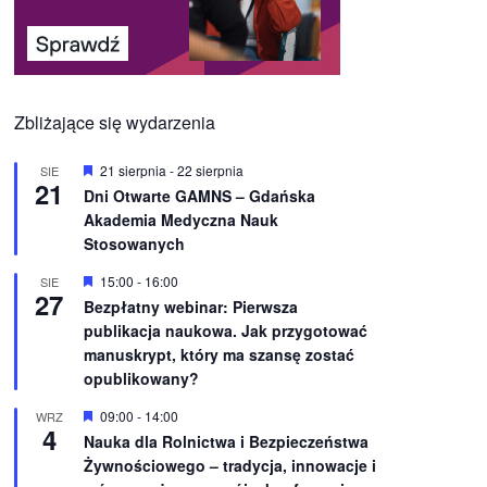
Zbliżające się wydarzenia
W
21 sierpnia
-
22 sierpnia
SIE
21
y
Dni Otwarte GAMNS – Gdańska
r
Akademia Medyczna Nauk
ó
ż
Stosowanych
n
i
W
15:00
-
16:00
SIE
o
27
y
Bezpłatny webinar: Pierwsza
n
r
e
publikacja naukowa. Jak przygotować
ó
ż
manuskrypt, który ma szansę zostać
n
opublikowany?
i
o
W
09:00
-
14:00
WRZ
n
4
y
e
Nauka dla Rolnictwa i Bezpieczeństwa
r
Żywnościowego – tradycja, innowacje i
ó
ż