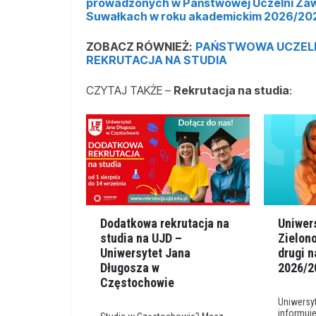
prowadzonych w Państwowej Uczelni Zawo
Suwałkach w roku akademickim 2026/20
ZOBACZ RÓWNIEŻ:
PAŃSTWOWA UCZELN
REKRUTACJA NA STUDIA
CZYTAJ TAKŻE –
Rekrutacja na studia
:
Dodatkowa rekrutacja na
Uniwer
studia na UJD –
Zielono
Uniwersytet Jana
drugi n
Długosza w
2026/2
Częstochowie
Uniwersyt
informuje