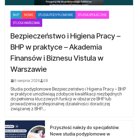
BHP
NOWE
STUDIA PODYPLOMOWE
STUDIA SPOŁECZNE
STUDIA WARSZAWA
Bezpieczeństwo i Higiena Pracy –
BHP w praktyce – Akademia
Finansów i Biznesu Vistula w
Warszawie
6 sierpnia 2026
EB
Studia podyplomowe Bezpieczeństwo i Higiena Pracy – BHP
w praktyce umożliwiają zdobycie kwalifikacji niezbędnych
do pełnienia kluczowych funkcji w obszarze BHP lub
prowadzenia profesjonalnej działalności doradczej
związanej z BHP…
Przyszłość należy do specjalistów.
Nowe studia podyplomowe w