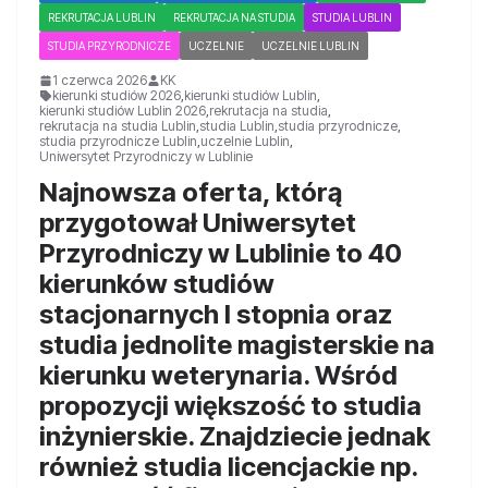
REKRUTACJA LUBLIN
REKRUTACJA NA STUDIA
STUDIA LUBLIN
STUDIA PRZYRODNICZE
UCZELNIE
UCZELNIE LUBLIN
1 czerwca 2026
KK
kierunki studiów 2026
,
kierunki studiów Lublin
,
kierunki studiów Lublin 2026
,
rekrutacja na studia
,
rekrutacja na studia Lublin
,
studia Lublin
,
studia przyrodnicze
,
studia przyrodnicze Lublin
,
uczelnie Lublin
,
Uniwersytet Przyrodniczy w Lublinie
Najnowsza oferta, którą
przygotował Uniwersytet
Przyrodniczy w Lublinie to 40
kierunków studiów
stacjonarnych I stopnia oraz
studia jednolite magisterskie na
kierunku weterynaria. Wśród
propozycji większość to studia
inżynierskie. Znajdziecie jednak
również studia licencjackie np.