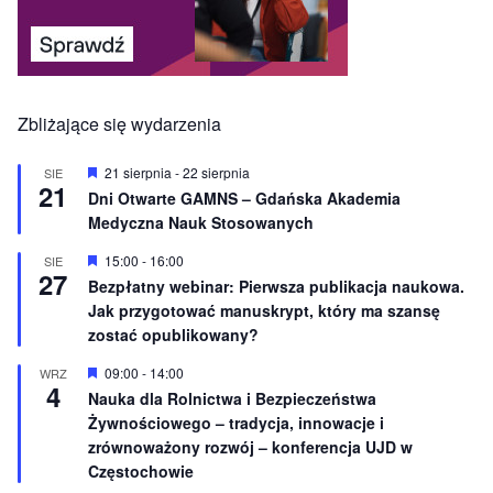
Zbliżające się wydarzenia
W
21 sierpnia
-
22 sierpnia
SIE
21
y
Dni Otwarte GAMNS – Gdańska Akademia
r
Medyczna Nauk Stosowanych
ó
ż
n
W
15:00
-
16:00
SIE
27
i
y
Bezpłatny webinar: Pierwsza publikacja naukowa.
o
r
Jak przygotować manuskrypt, który ma szansę
n
ó
e
ż
zostać opublikowany?
n
i
W
09:00
-
14:00
WRZ
o
4
y
Nauka dla Rolnictwa i Bezpieczeństwa
n
r
e
Żywnościowego – tradycja, innowacje i
ó
ż
zrównoważony rozwój – konferencja UJD w
n
Częstochowie
i