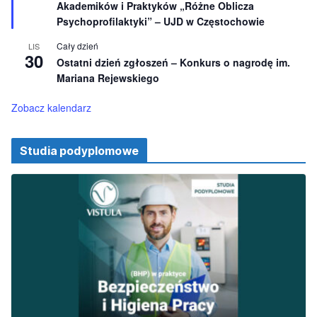
e
Akademików i Praktyków „Różne Oblicza
ó
ż
Psychoprofilaktyki” – UJD w Częstochowie
n
i
Cały dzień
LIS
o
30
Ostatni dzień zgłoszeń – Konkurs o nagrodę im.
n
e
Mariana Rejewskiego
Zobacz kalendarz
Studia podyplomowe