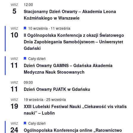
o
12:00
WRZ
n
5
e
Stacjonarny Dzień Otwarty – Akademia Leona
Koźmińskiego w Warszawie
W
10 września
-
11 września
WRZ
10
y
II Ogólnopolska Konferencja z okazji Światowego
r
Dnia Zapobiegania Samobójstwom – Uniwersytet
ó
ż
Gdański
n
i
W
Cały dzień
WRZ
o
11
y
Dzień Otwarty GAMNS – Gdańska Akademia
n
r
e
Medyczna Nauk Stosowanych
ó
ż
n
09:00
WRZ
11
i
Dzień Otwarty PJATK w Gdańsku
o
n
19 września
-
25 września
WRZ
e
19
XXII Lubelski Festiwal Nauki „Ciekawość vis vitalis
nauki” – Lublin
W
Cały dzień
WRZ
24
y
Ogólnopolska Konferencja online „Ratownictwo
r