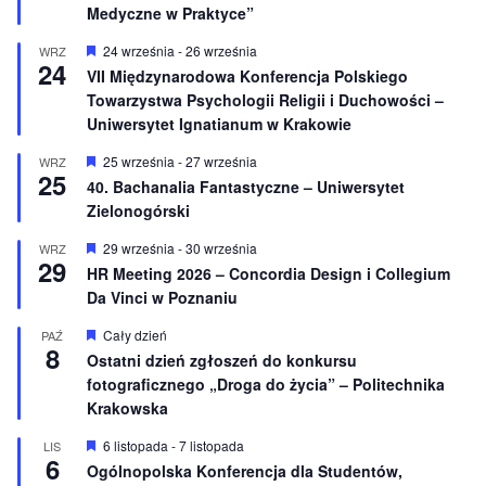
Medyczne w Praktyce”
ó
ż
n
W
24 września
-
26 września
WRZ
24
i
y
VII Międzynarodowa Konferencja Polskiego
o
r
Towarzystwa Psychologii Religii i Duchowości –
n
ó
e
ż
Uniwersytet Ignatianum w Krakowie
n
i
W
25 września
-
27 września
WRZ
o
25
y
40. Bachanalia Fantastyczne – Uniwersytet
n
r
e
Zielonogórski
ó
ż
n
W
29 września
-
30 września
WRZ
29
i
y
HR Meeting 2026 – Concordia Design i Collegium
o
r
Da Vinci w Poznaniu
n
ó
e
ż
n
W
Cały dzień
PAŹ
8
i
y
Ostatni dzień zgłoszeń do konkursu
o
r
fotograficznego „Droga do życia” – Politechnika
n
ó
e
ż
Krakowska
n
i
W
6 listopada
-
7 listopada
LIS
o
6
y
Ogólnopolska Konferencja dla Studentów,
n
r