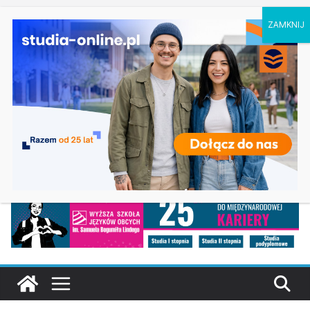
czwartek, 6 sierpnia, 2026
Ostatnie
Prawo w Łomży
wpisy:
Pedagogika przedszkolna i wczesnoszkolna w
Skierniewicach
Kosmetologia w Opolu
Logistyka – studia inżynierskie na Uniwersytecie
Szczecińskim
Elektroniczne przetwarzanie informacji w
Krakowie