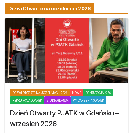
Drzwi Otwarte na uczelniach 2026
DRZWI OTWARTE NA UCZELNIACH 2026
NOWE
REKRUTACJA 2026
REKRUTACJA GDAŃSK
STUDIA GDAŃSK
WYDARZENIA GDAŃSK
Dzień Otwarty PJATK w Gdańsku –
wrzesień 2026