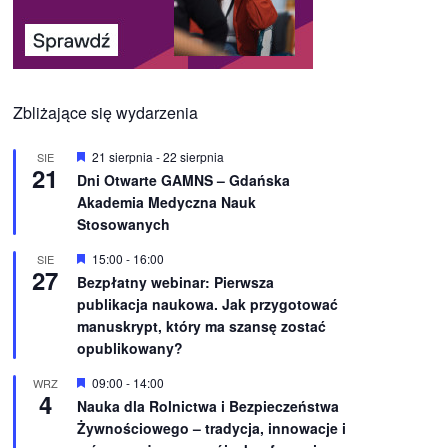
Zbliżające się wydarzenia
W
21 sierpnia
-
22 sierpnia
SIE
21
y
Dni Otwarte GAMNS – Gdańska
r
Akademia Medyczna Nauk
ó
ż
Stosowanych
n
i
W
15:00
-
16:00
SIE
o
27
y
Bezpłatny webinar: Pierwsza
n
r
e
publikacja naukowa. Jak przygotować
ó
ż
manuskrypt, który ma szansę zostać
n
opublikowany?
i
o
W
09:00
-
14:00
WRZ
n
4
y
e
Nauka dla Rolnictwa i Bezpieczeństwa
r
Żywnościowego – tradycja, innowacje i
ó
ż