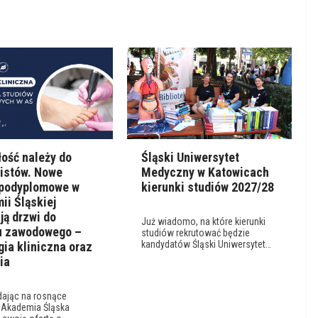
łość należy do
Śląski Uniwersytet
listów. Nowe
Medyczny w Katowicach
 podyplomowe w
kierunki studiów 2027/28
ii Śląskiej
ją drzwi do
Już wiadomo, na które kierunki
u zawodowego –
studiów rekrutować będzie
kandydatów Śląski Uniwersytet…
ia kliniczna oraz
ia
ając na rosnące
, Akademia Śląska