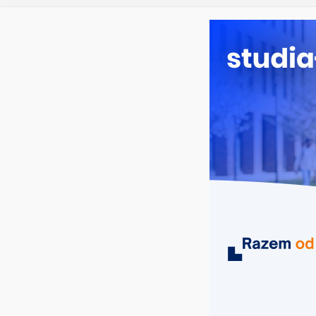
sobota, 8 sierpnia, 2026
Ostatnie wpisy:
Filologia s
Studia hist
Analityka b
Poznaniu
Chemia w O
Biologia w
MIASTA
UCZELNIE
KIERUNKI