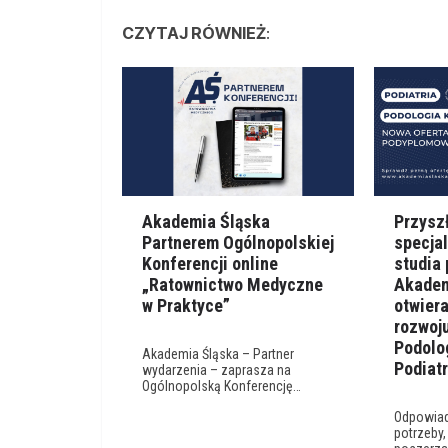
CZYTAJ RÓWNIEŻ
:
Akademia Śląska
Przysz
Partnerem Ogólnopolskiej
specja
Konferencji online
studia
„Ratownictwo Medyczne
Akadem
w Praktyce”
otwiera
rozwoj
Podolog
Akademia Śląska – Partner
Podiatr
wydarzenia – zaprasza na
Ogólnopolską Konferencję…
Odpowiad
potrzeby