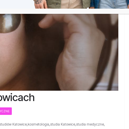
owicach
DYCZNE
 studiów Katowice
,
kosmetologia
,
studia Katowice
,
studia medyczne
,