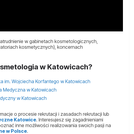
atrudnienie w gabinetach kosmetologicznych,
atoriach kosmetycznych), koncernach
osmetologia w Katowicach?
ka im. Wojciecha Korfantego w Katowicach
ła Medyczna w Katowicach
Medyczny w Katowicach
rmacje o procesie rekrutacji i zasadach rekrutacji lub
yczne Katowice
. Interesujesz się zagadnieniami
znać inne możliwości realizowania swoich pasji na
ne w Polsce
.