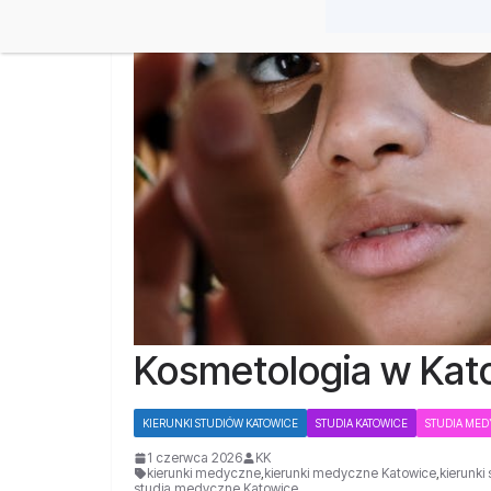
Kosmetologia w Kat
KIERUNKI STUDIÓW KATOWICE
STUDIA KATOWICE
STUDIA ME
1 czerwca 2026
KK
kierunki medyczne
,
kierunki medyczne Katowice
,
kierunki
studia medyczne Katowice