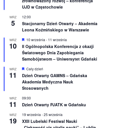
zrównoważony rozwój – konferencja
n
UJD w Częstochowie
i
o
12:00
WRZ
n
5
e
Stacjonarny Dzień Otwarty – Akademia
Leona Koźmińskiego w Warszawie
W
10 września
-
11 września
WRZ
10
y
II Ogólnopolska Konferencja z okazji
r
Światowego Dnia Zapobiegania
ó
ż
Samobójstwom – Uniwersytet Gdański
n
i
W
Cały dzień
WRZ
o
11
y
Dzień Otwarty GAMNS – Gdańska
n
r
e
Akademia Medyczna Nauk
ó
ż
Stosowanych
n
i
09:00
WRZ
o
11
Dzień Otwarty PJATK w Gdańsku
n
e
19 września
-
25 września
WRZ
19
XXII Lubelski Festiwal Nauki
„Ciekawość vis vitalis nauki” – Lublin