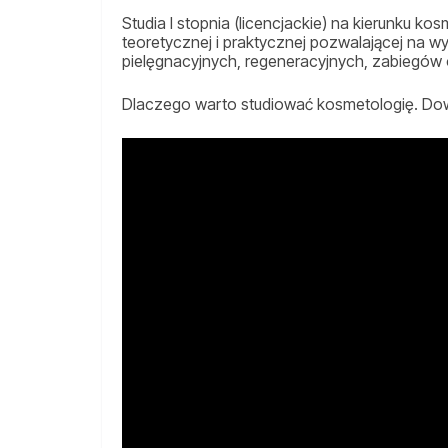
Studia I stopnia (licencjackie) na kierunku k
teoretycznej i praktycznej pozwalającej na
pielęgnacyjnych, regeneracyjnych, zabiegów 
Dlaczego warto studiować kosmetologię. Dowi