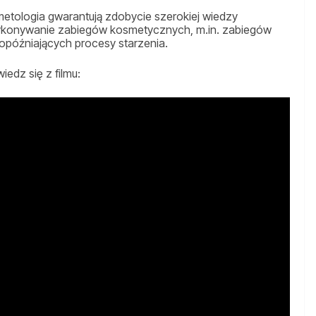
osmetologia gwarantują zdobycie szerokiej wiedzy
 wykonywanie zabiegów kosmetycznych, m.in. zabiegów
opóźniających procesy starzenia.
edz się z filmu: