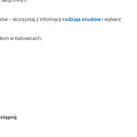
 swoją ofertę o…
ów – skorzystaj z informacji
rodzaje studiów
i wybierz
diom w Katowicach:
ostępnij