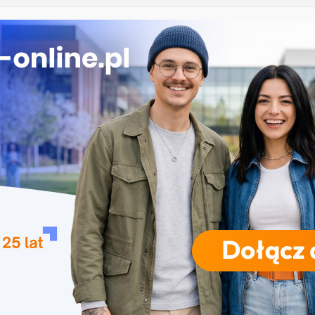
łowiańska w Krakowie
oryczne w Łodzi
iznesowa i Data Science – Collegium Da Vinci w
polu
 Rzeszowie
RODZAJE STUDIÓW
REKRUTACJA
DRZWI OTWARTE
TO