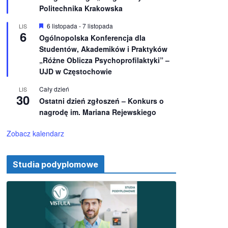
e
ż
Politechnika Krakowska
n
i
W
6 listopada
-
7 listopada
LIS
o
6
y
Ogólnopolska Konferencja dla
n
r
e
Studentów, Akademików i Praktyków
ó
ż
„Różne Oblicza Psychoprofilaktyki” –
n
UJD w Częstochowie
i
o
Cały dzień
LIS
n
30
e
Ostatni dzień zgłoszeń – Konkurs o
nagrodę im. Mariana Rejewskiego
Zobacz kalendarz
Studia podyplomowe