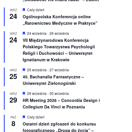
W
Cały dzień
WRZ
24
y
Ogólnopolska Konferencja online
r
„Ratownictwo Medyczne w Praktyce”
ó
ż
n
W
24 września
-
26 września
WRZ
24
i
y
VII Międzynarodowa Konferencja
o
r
Polskiego Towarzystwa Psychologii
n
ó
e
ż
Religii i Duchowości – Uniwersytet
n
Ignatianum w Krakowie
i
o
W
25 września
-
27 września
WRZ
n
25
y
e
40. Bachanalia Fantastyczne –
r
Uniwersytet Zielonogórski
ó
ż
n
W
29 września
-
30 września
WRZ
29
i
y
HR Meeting 2026 – Concordia Design i
o
r
Collegium Da Vinci w Poznaniu
n
ó
e
ż
n
W
Cały dzień
PAŹ
8
i
y
Ostatni dzień zgłoszeń do konkursu
o
r
fotograficznego „Droga do życia” –
n
ó