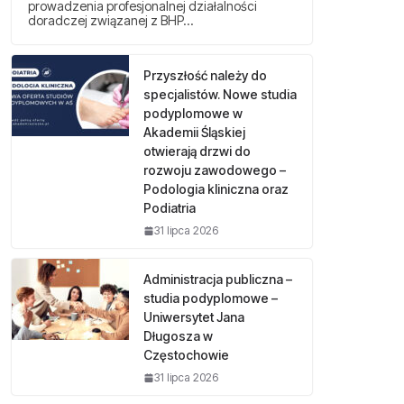
prowadzenia profesjonalnej działalności
doradczej związanej z BHP…
Przyszłość należy do
specjalistów. Nowe studia
podyplomowe w
Akademii Śląskiej
otwierają drzwi do
rozwoju zawodowego –
Podologia kliniczna oraz
Podiatria
31 lipca 2026
Administracja publiczna –
studia podyplomowe –
Uniwersytet Jana
Długosza w
Częstochowie
31 lipca 2026