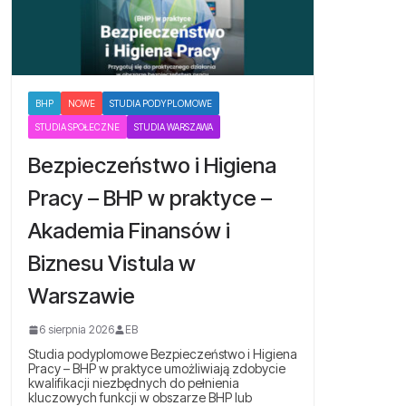
BHP
NOWE
STUDIA PODYPLOMOWE
STUDIA SPOŁECZNE
STUDIA WARSZAWA
Bezpieczeństwo i Higiena
Pracy – BHP w praktyce –
Akademia Finansów i
Biznesu Vistula w
Warszawie
6 sierpnia 2026
EB
Studia podyplomowe Bezpieczeństwo i Higiena
Pracy – BHP w praktyce umożliwiają zdobycie
kwalifikacji niezbędnych do pełnienia
kluczowych funkcji w obszarze BHP lub