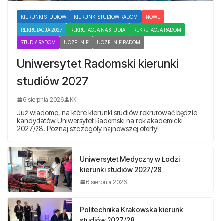
KIERUNKI STUDIÓW
KIERUNKI STUDIÓW RADOM
NOWE
REKRUTACJA 2027
REKRUTACJA NA STUDIA
REKRUTACJA RADOM
STUDIA RADOM
UCZELNIE
UCZELNIE RADOM
Uniwersytet Radomski kierunki
studiów 2027
6 sierpnia 2026
KK
Już wiadomo, na które kierunki studiów rekrutować będzie
kandydatów Uniwersytet Radomski na rok akademicki
2027/28. Poznaj szczegóły najnowszej oferty!
Uniwersytet Medyczny w Łodzi
kierunki studiów 2027/28
6 sierpnia 2026
Politechnika Krakowska kierunki
studiów 2027/28