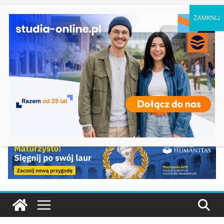
czwartek, 6 sierpnia, 2026
Ostatnie
Prawo w Łomży
wpisy:
Pedagogika przedszkolna i wczesnoszkolna w
Skierniewicach
Kosmetologia w Opolu
Logistyka – studia inżynierskie na Uniwersytecie
Szczecińskim
Elektroniczne przetwarzanie informacji w
Krakowie