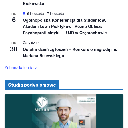
e
ż
Krakowska
n
i
W
6 listopada
-
7 listopada
LIS
o
6
y
Ogólnopolska Konferencja dla Studentów,
n
r
e
Akademików i Praktyków „Różne Oblicza
ó
ż
Psychoprofilaktyki” – UJD w Częstochowie
n
i
Cały dzień
LIS
o
30
Ostatni dzień zgłoszeń – Konkurs o nagrodę im.
n
e
Mariana Rejewskiego
Zobacz kalendarz
Studia podyplomowe