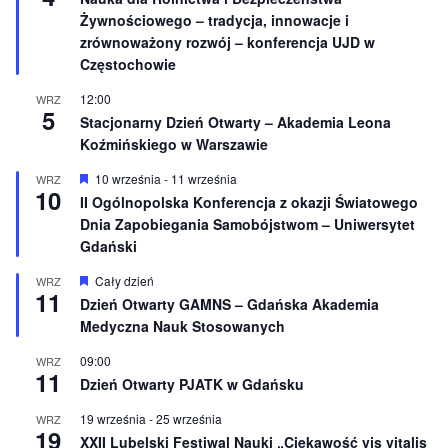
r
e
Żywnościowego – tradycja, innowacje i
ó
ż
zrównoważony rozwój – konferencja UJD w
n
Częstochowie
i
o
12:00
WRZ
n
5
e
Stacjonarny Dzień Otwarty – Akademia Leona
Koźmińskiego w Warszawie
W
10 września
-
11 września
WRZ
10
y
II Ogólnopolska Konferencja z okazji Światowego
r
Dnia Zapobiegania Samobójstwom – Uniwersytet
ó
ż
Gdański
n
i
W
Cały dzień
WRZ
o
11
y
Dzień Otwarty GAMNS – Gdańska Akademia
n
r
e
Medyczna Nauk Stosowanych
ó
ż
n
09:00
WRZ
11
i
Dzień Otwarty PJATK w Gdańsku
o
n
19 września
-
25 września
WRZ
e
19
XXII Lubelski Festiwal Nauki „Ciekawość vis vitalis