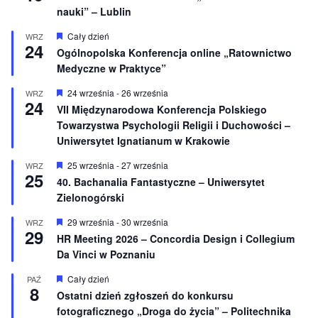
nauki” – Lublin
W
Cały dzień
WRZ
24
y
Ogólnopolska Konferencja online „Ratownictwo
r
Medyczne w Praktyce”
ó
ż
n
W
24 września
-
26 września
WRZ
24
i
y
VII Międzynarodowa Konferencja Polskiego
o
r
Towarzystwa Psychologii Religii i Duchowości –
n
ó
e
ż
Uniwersytet Ignatianum w Krakowie
n
i
W
25 września
-
27 września
WRZ
o
25
y
40. Bachanalia Fantastyczne – Uniwersytet
n
r
e
Zielonogórski
ó
ż
n
W
29 września
-
30 września
WRZ
29
i
y
HR Meeting 2026 – Concordia Design i Collegium
o
r
Da Vinci w Poznaniu
n
ó
e
ż
n
W
Cały dzień
PAŹ
8
i
y
Ostatni dzień zgłoszeń do konkursu
o
r
fotograficznego „Droga do życia” – Politechnika
n
ó