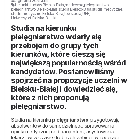
7 grudnia 2025
KK
kierunki studiów Bielsko-Biała
,
medycyna
,
pielęgniarstwo
,
pielęgniarstwo Bielsko-Biała
,
studia Bielsko-Biała
,
studia medyczne
,
studia medyczne Bielsko-Biała
,
top studia
,
UBB
,
Uniwersytet Bielsko-Bialski
Studia na kierunku
pielęgniarstwo wdarły się
przebojem do grupy tych
kierunków, które cieszą się
największą popularnością wśród
kandydatów. Postanowiliśmy
spojrzeć na propozycje uczelni w
Bielsku-Białej i dowiedzieć się,
które z nich proponują
pielęgniarstwo.
Studia na kierunku
pielęgniarstwo
przygotowują
absolwentów do samodzielnego sprawowania
opieki medycznej nad pacjentem, asystowania
lekarzowi w czasie drobnych zabiegów i operacji,