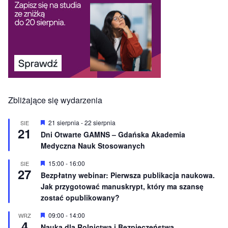
Zbliżające się wydarzenia
W
21 sierpnia
-
22 sierpnia
SIE
21
y
Dni Otwarte GAMNS – Gdańska Akademia
r
Medyczna Nauk Stosowanych
ó
ż
n
W
15:00
-
16:00
SIE
27
i
y
Bezpłatny webinar: Pierwsza publikacja naukowa.
o
r
Jak przygotować manuskrypt, który ma szansę
n
ó
e
ż
zostać opublikowany?
n
i
W
09:00
-
14:00
WRZ
o
4
y
Nauka dla Rolnictwa i Bezpieczeństwa
n