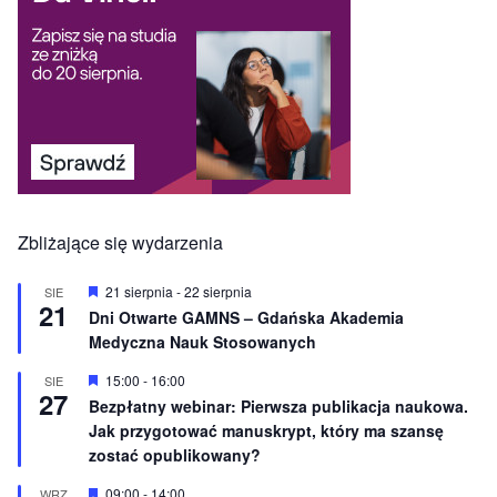
Zbliżające się wydarzenia
W
21 sierpnia
-
22 sierpnia
SIE
21
y
Dni Otwarte GAMNS – Gdańska Akademia
r
Medyczna Nauk Stosowanych
ó
ż
n
W
15:00
-
16:00
SIE
27
i
y
Bezpłatny webinar: Pierwsza publikacja naukowa.
o
r
Jak przygotować manuskrypt, który ma szansę
n
ó
e
ż
zostać opublikowany?
n
i
W
09:00
-
14:00
WRZ