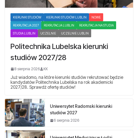
KIERUNKI STUDIÓW
KIERUNKI STUDIÓW LUBLIN
NOWE
REKRUTACJA 2027
REKRUTACJA LUBLIN
REKRUTACJA NA STUDIA
STUDIA LUBLIN
UCZELNIE
UCZELNIE LUBLIN
Politechnika Lubelska kierunki
studiów 2027/28
8 sierpnia 2026
KK
Już wiadomo, na które kierunki studiów rekrutować będzie
kandydatów Politechnika Lubelska na rok akademicki
2027/28. Sprawdź ofertę studiów!
Uniwersytet Radomski kierunki
studiów 2027
6 sierpnia 2026
Uniwersytet Medyczny w Łodzi