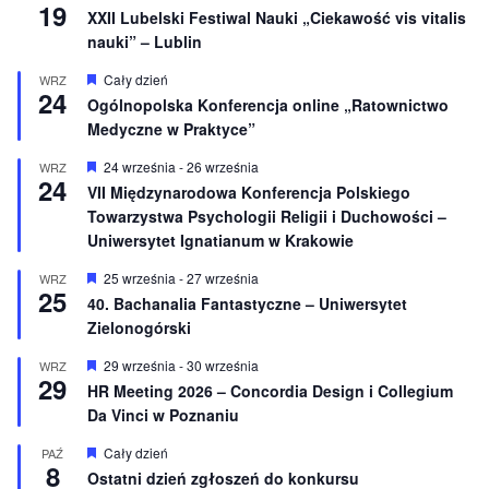
19
XXII Lubelski Festiwal Nauki „Ciekawość vis vitalis
nauki” – Lublin
W
Cały dzień
WRZ
24
y
Ogólnopolska Konferencja online „Ratownictwo
r
Medyczne w Praktyce”
ó
ż
n
W
24 września
-
26 września
WRZ
24
i
y
VII Międzynarodowa Konferencja Polskiego
o
r
Towarzystwa Psychologii Religii i Duchowości –
n
ó
e
ż
Uniwersytet Ignatianum w Krakowie
n
i
W
25 września
-
27 września
WRZ
o
25
y
40. Bachanalia Fantastyczne – Uniwersytet
n
r
e
Zielonogórski
ó
ż
n
W
29 września
-
30 września
WRZ
29
i
y
HR Meeting 2026 – Concordia Design i Collegium
o
r
Da Vinci w Poznaniu
n
ó
e
ż
n
W
Cały dzień
PAŹ
8
i
y
Ostatni dzień zgłoszeń do konkursu
o
r