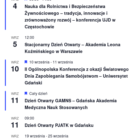
o
4
y
Nauka dla Rolnictwa i Bezpieczeństwa
n
r
e
Żywnościowego – tradycja, innowacje i
ó
ż
zrównoważony rozwój – konferencja UJD w
n
Częstochowie
i
o
12:00
WRZ
n
5
e
Stacjonarny Dzień Otwarty – Akademia Leona
Koźmińskiego w Warszawie
W
10 września
-
11 września
WRZ
10
y
II Ogólnopolska Konferencja z okazji Światowego
r
Dnia Zapobiegania Samobójstwom – Uniwersytet
ó
ż
Gdański
n
i
W
Cały dzień
WRZ
o
11
y
Dzień Otwarty GAMNS – Gdańska Akademia
n
r
e
Medyczna Nauk Stosowanych
ó
ż
n
09:00
WRZ
11
i
Dzień Otwarty PJATK w Gdańsku
o
n
19 września
-
25 września
WRZ
e