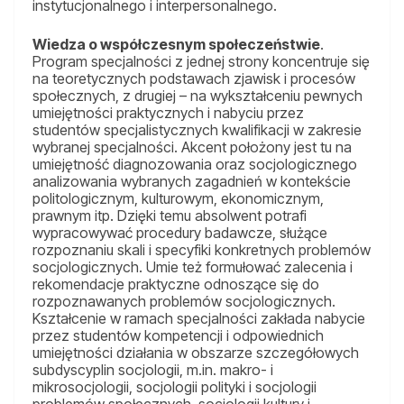
instytucjonalnego i interpersonalnego.
Wiedza o współczesnym społeczeństwie
.
Program specjalności z jednej strony koncentruje się
na teoretycznych podstawach zjawisk i procesów
społecznych, z drugiej – na wykształceniu pewnych
umiejętności praktycznych i nabyciu przez
studentów specjalistycznych kwalifikacji w zakresie
wybranej specjalności. Akcent położony jest tu na
umiejętność diagnozowania oraz socjologicznego
analizowania wybranych zagadnień w kontekście
politologicznym, kulturowym, ekonomicznym,
prawnym itp. Dzięki temu absolwent potrafi
wypracowywać procedury badawcze, służące
rozpoznaniu skali i specyfiki konkretnych problemów
socjologicznych. Umie też formułować zalecenia i
rekomendacje praktyczne odnoszące się do
rozpoznawanych problemów socjologicznych.
Kształcenie w ramach specjalności zakłada nabycie
przez studentów kompetencji i odpowiednich
umiejętności działania w obszarze szczegółowych
subdyscyplin socjologii, m.in. makro- i
mikrosocjologii, socjologii polityki i socjologii