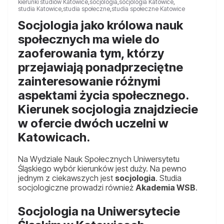
kierunki studiów Katowice
,
socjologia
,
socjologia Katowice
,
studia Katowice
,
studia społeczne
,
studia społeczne Katowice
Socjologia jako królowa nauk
społecznych ma wiele do
zaoferowania tym, którzy
przejawiają ponadprzeciętne
zainteresowanie różnymi
aspektami życia społecznego.
Kierunek socjologia znajdziecie
w ofercie dwóch uczelni w
Katowicach.
Na Wydziale Nauk Społecznych Uniwersytetu
Śląskiego wybór kierunków jest duży. Na pewno
jednym z ciekawszych jest
socjologia
. Studia
socjologiczne prowadzi również
Akademia WSB
.
Socjologia na Uniwersytecie