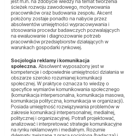
jest m.in. na zdobycie wiedzy na temat tworzenia
ścieżek rozwoju zawodowego, motywowania
pracowników oraz budowania zespołu. Akcent
położony zostaje ponadto na nabycie przez
absolwentów umiejętności wypracowywania i
stosowania procedur badawczych pozwalających
na ewaluowanie i diagnozowanie potrzeb
pracowników przedsiębiorstw działających w
warunkach gospodarki rynkowej.
Socjologia reklamy i komunikacja
społeczna.
Absolwent wyposażony jest w
kompetencje i odpowiednie umiejętności działania w
obszarze szeroko rozumianej komunikacji
społecznej. W praktyce oznacza to wiedzę o
specyfice wymiarów komunikowania społecznego
(komunikacja interpersonalna, komunikacja masowa,
komunikacja polityczna, komunikacja w organizacji).
Posiada umiejętność rozwiązywania problemów w
zakresie komunikacji interpersonalnej, medialnej,
politycznej i organizacyjnej. Potrafi projektować,
analizować i interpretować strategie komunikacyjne
na rynku reklamowym i medialnym. Rozumie
dylematy związane z pracą socjologa (badacza) i