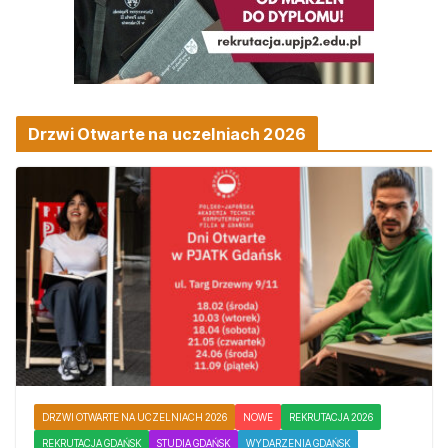
Drzwi Otwarte na uczelniach 2026
DRZWI OTWARTE NA UCZELNIACH 2026
NOWE
REKRUTACJA 2026
REKRUTACJA GDAŃSK
STUDIA GDAŃSK
WYDARZENIA GDAŃSK