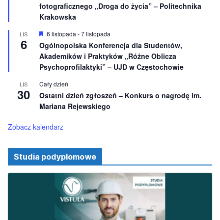
fotograficznego „Droga do życia” – Politechnika
n
ó
e
ż
Krakowska
n
i
W
6 listopada
-
7 listopada
LIS
o
6
y
Ogólnopolska Konferencja dla Studentów,
n
r
e
Akademików i Praktyków „Różne Oblicza
ó
ż
Psychoprofilaktyki” – UJD w Częstochowie
n
i
Cały dzień
LIS
o
30
Ostatni dzień zgłoszeń – Konkurs o nagrodę im.
n
e
Mariana Rejewskiego
Zobacz kalendarz
Studia podyplomowe