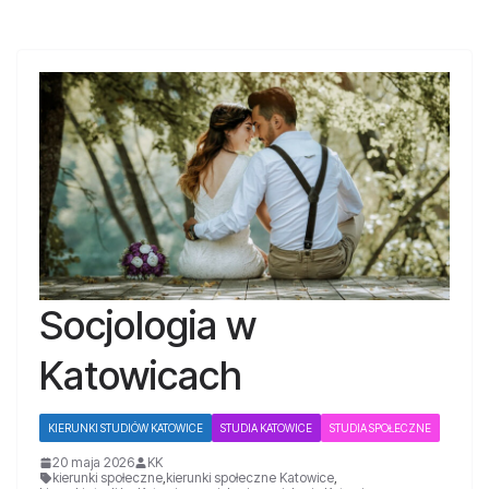
Socjologia w
Katowicach
KIERUNKI STUDIÓW KATOWICE
STUDIA KATOWICE
STUDIA SPOŁECZNE
20 maja 2026
KK
kierunki społeczne
,
kierunki społeczne Katowice
,