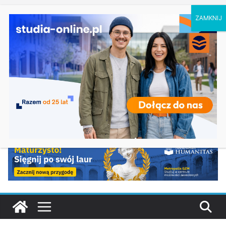
niedziela, 9 sierpnia, 2026
Ostatnie
Rekrutacja na studia 2027/2028 na uczelnie
wpisy:
państwowe w Katowicach
Rekrutacja na studia 2027/2028 – Uniwersytet
Radomski: kierunki, terminy, zasady
Psychologia w Opolu, zasady rekrutacji 2027
Politechnika Krakowska rekrutacja na studia
2027/2028, kierunki, terminy, zasady
Wychowanie fizyczne w służbach mundurowych
w Rzeszowie