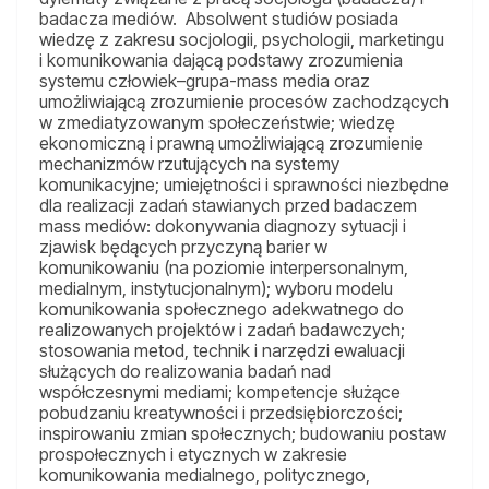
badacza mediów. Absolwent studiów posiada
wiedzę z zakresu socjologii, psychologii, marketingu
i komunikowania dającą podstawy zrozumienia
systemu człowiek–grupa-mass media oraz
umożliwiającą zrozumienie procesów zachodzących
w zmediatyzowanym społeczeństwie; wiedzę
ekonomiczną i prawną umożliwiającą zrozumienie
mechanizmów rzutujących na systemy
komunikacyjne; umiejętności i sprawności niezbędne
dla realizacji zadań stawianych przed badaczem
mass mediów: dokonywania diagnozy sytuacji i
zjawisk będących przyczyną barier w
komunikowaniu (na poziomie interpersonalnym,
medialnym, instytucjonalnym); wyboru modelu
komunikowania społecznego adekwatnego do
realizowanych projektów i zadań badawczych;
stosowania metod, technik i narzędzi ewaluacji
służących do realizowania badań nad
współczesnymi mediami; kompetencje służące
pobudzaniu kreatywności i przedsiębiorczości;
inspirowaniu zmian społecznych; budowaniu postaw
prospołecznych i etycznych w zakresie
komunikowania medialnego, politycznego,