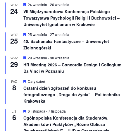
n
W
24 września
-
26 września
WRZ
24
i
y
VII Międzynarodowa Konferencja Polskiego
o
r
Towarzystwa Psychologii Religii i Duchowości –
n
ó
e
ż
Uniwersytet Ignatianum w Krakowie
n
i
W
25 września
-
27 września
WRZ
o
25
y
40. Bachanalia Fantastyczne – Uniwersytet
n
r
e
Zielonogórski
ó
ż
n
W
29 września
-
30 września
WRZ
29
i
y
HR Meeting 2026 – Concordia Design i Collegium
o
r
Da Vinci w Poznaniu
n
ó
e
ż
n
W
Cały dzień
PAŹ
8
i
y
Ostatni dzień zgłoszeń do konkursu
o
r
fotograficznego „Droga do życia” – Politechnika
n
ó
e
ż
Krakowska
n
i
W
6 listopada
-
7 listopada
LIS
o
6
y
Ogólnopolska Konferencja dla Studentów,
n
r
e
Akademików i Praktyków „Różne Oblicza
ó
ż
Psychoprofilaktyki” – UJD w Częstochowie