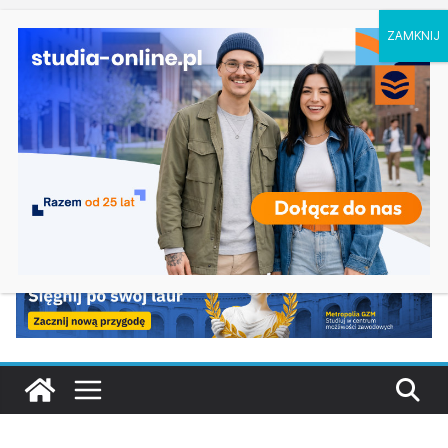
niedziela, 9 sierpnia, 2026
Ostatnie wpisy:
Ratownictwo medyczne w Olsztynie
Logistyka w Koszalinie
Informatyka w Nysie
Filozofia w Szczecinie
Geografia w Gdańsku