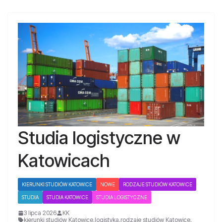
Studia logistyczne w
Katowicach
KIERUNKI STUDIÓW KATOWICE
NOWE
RODZAJE STUDIÓW KATOWICE
STUDIA
STUDIA KATOWICE
STUDIA LOGISTYCZNE
3 lipca 2026
KK
kierunki studiów Katowice
,
logistyka
,
rodzaje studiów Katowice
,