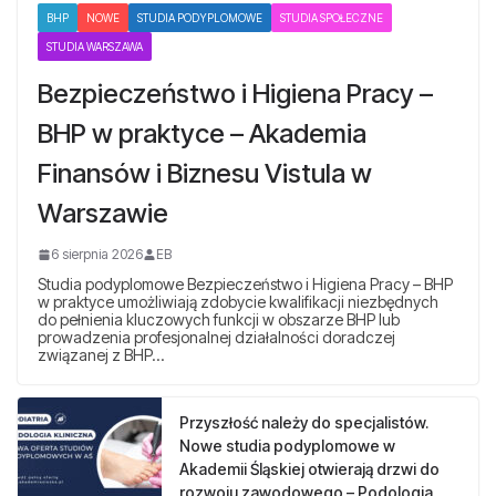
BHP
NOWE
STUDIA PODYPLOMOWE
STUDIA SPOŁECZNE
STUDIA WARSZAWA
Bezpieczeństwo i Higiena Pracy –
BHP w praktyce – Akademia
Finansów i Biznesu Vistula w
Warszawie
6 sierpnia 2026
EB
Studia podyplomowe Bezpieczeństwo i Higiena Pracy – BHP
w praktyce umożliwiają zdobycie kwalifikacji niezbędnych
do pełnienia kluczowych funkcji w obszarze BHP lub
prowadzenia profesjonalnej działalności doradczej
związanej z BHP…
Przyszłość należy do specjalistów.
Nowe studia podyplomowe w
Akademii Śląskiej otwierają drzwi do
rozwoju zawodowego – Podologia