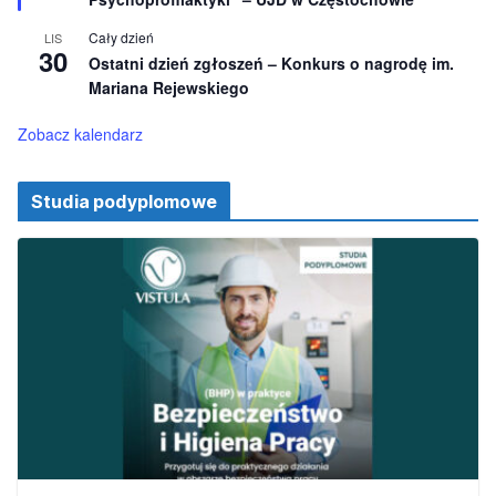
n
i
Cały dzień
LIS
o
30
Ostatni dzień zgłoszeń – Konkurs o nagrodę im.
n
e
Mariana Rejewskiego
Zobacz kalendarz
Studia podyplomowe