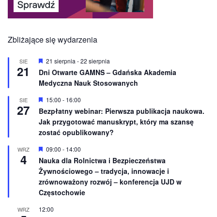
Zbliżające się wydarzenia
W
21 sierpnia
-
22 sierpnia
SIE
21
y
Dni Otwarte GAMNS – Gdańska Akademia
r
Medyczna Nauk Stosowanych
ó
ż
n
W
15:00
-
16:00
SIE
27
i
y
Bezpłatny webinar: Pierwsza publikacja naukowa.
o
r
Jak przygotować manuskrypt, który ma szansę
n
ó
e
ż
zostać opublikowany?
n
i
W
09:00
-
14:00
WRZ
o
4
y
Nauka dla Rolnictwa i Bezpieczeństwa
n
r
e
Żywnościowego – tradycja, innowacje i
ó
ż
zrównoważony rozwój – konferencja UJD w
n
Częstochowie
i
o
12:00
WRZ
n