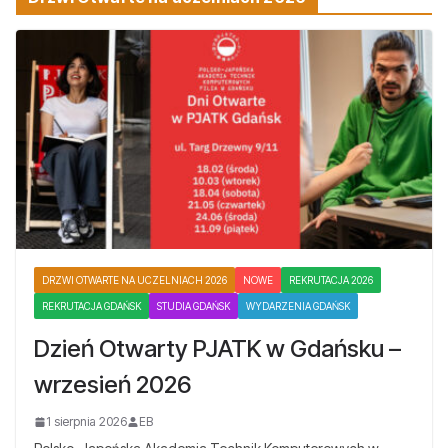
DRZWI OTWARTE NA UCZELNIACH 2026
NOWE
REKRUTACJA 2026
REKRUTACJA GDAŃSK
STUDIA GDAŃSK
WYDARZENIA GDAŃSK
Dzień Otwarty PJATK w Gdańsku –
wrzesień 2026
1 sierpnia 2026
EB