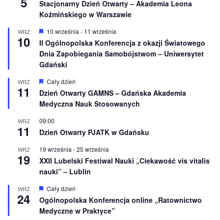
5
e
Stacjonarny Dzień Otwarty – Akademia Leona
Koźmińskiego w Warszawie
W
10 września
-
11 września
WRZ
10
y
II Ogólnopolska Konferencja z okazji Światowego
r
Dnia Zapobiegania Samobójstwom – Uniwersytet
ó
ż
Gdański
n
i
W
Cały dzień
WRZ
o
11
y
Dzień Otwarty GAMNS – Gdańska Akademia
n
r
e
Medyczna Nauk Stosowanych
ó
ż
n
09:00
WRZ
11
i
Dzień Otwarty PJATK w Gdańsku
o
n
19 września
-
25 września
WRZ
e
19
XXII Lubelski Festiwal Nauki „Ciekawość vis vitalis
nauki” – Lublin
W
Cały dzień
WRZ
24
y
Ogólnopolska Konferencja online „Ratownictwo
r
Medyczne w Praktyce”
ó
ż