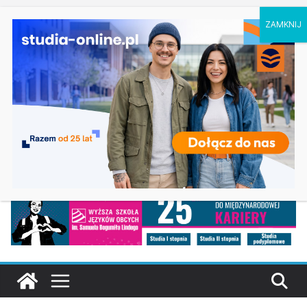
sobota, 8 sierpnia, 2026
Ostatnie
Oceanotechnika w Szczecinie
wpisy:
Dodatkowa rekrutacja na studia na UJD –
Uniwersytet Jana Długosza w Częstochowie
Biotechnologia – Uniwersytet Przyrodniczy w
Poznaniu
Zarządzanie w turystyce w Katowicach
Turystyka – Uniwersytet Wrocławski