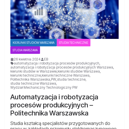
KIERUNKI STUDIÓW WARSZAWA
STUDIA TECHNICZNE
STUDIA WARSZAWA
26 kwietnia 2024
EB
automatyzacja i robotyzacja procesów produkcyjnych
,
automatyzacja i robotyzacja procesów produkcyjnych Warszawa
,
kierunki studiów w Warszawie
,
kierunki studiów Warszawa
,
kierunki techniczne
,
kierunki techniczne Warszawa
,
Politechnika Warszawska
,
PW
,
studia techniczne
,
studia techniczne Warszawa
,
Wydział Mechaniczny Technologiczny PW
Automatyzacja i robotyzacja
procesów produkcyjnych –
Politechnika Warszawska
Studia kształcą specjalistów przygotowanych do
pracy w zakładach przemysłu elektromaszynowego.