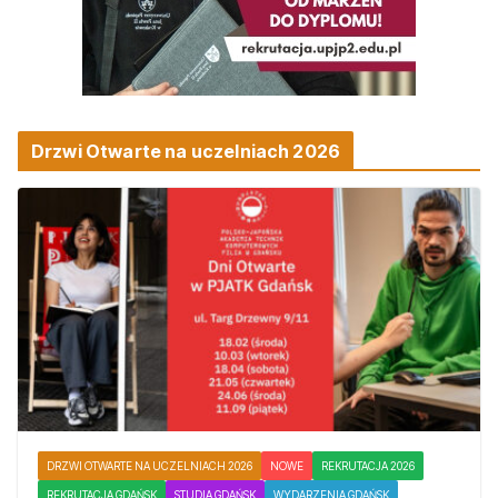
Drzwi Otwarte na uczelniach 2026
DRZWI OTWARTE NA UCZELNIACH 2026
NOWE
REKRUTACJA 2026
REKRUTACJA GDAŃSK
STUDIA GDAŃSK
WYDARZENIA GDAŃSK