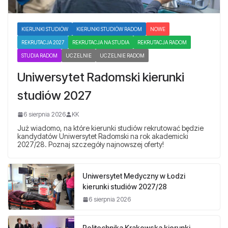
KIERUNKI STUDIÓW
KIERUNKI STUDIÓW RADOM
NOWE
REKRUTACJA 2027
REKRUTACJA NA STUDIA
REKRUTACJA RADOM
STUDIA RADOM
UCZELNIE
UCZELNIE RADOM
Uniwersytet Radomski kierunki
studiów 2027
6 sierpnia 2026
KK
Już wiadomo, na które kierunki studiów rekrutować będzie
kandydatów Uniwersytet Radomski na rok akademicki
2027/28. Poznaj szczegóły najnowszej oferty!
Uniwersytet Medyczny w Łodzi
kierunki studiów 2027/28
6 sierpnia 2026
Politechnika Krakowska kierunki