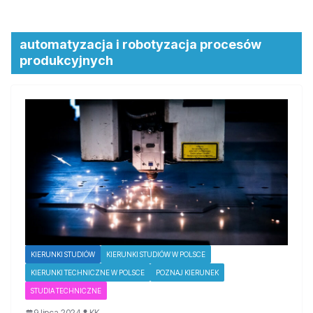
automatyzacja i robotyzacja procesów
produkcyjnych
KIERUNKI STUDIÓW
KIERUNKI STUDIÓW W POLSCE
KIERUNKI TECHNICZNE W POLSCE
POZNAJ KIERUNEK
STUDIA TECHNICZNE
9 lipca 2024
KK