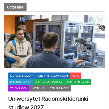
Uczelnie
KIERUNKI STUDIÓW
KIERUNKI STUDIÓW RADOM
NOWE
REKRUTACJA 2027
REKRUTACJA NA STUDIA
REKRUTACJA RADOM
STUDIA RADOM
UCZELNIE
UCZELNIE RADOM
Uniwersytet Radomski kierunki
studiów 2027