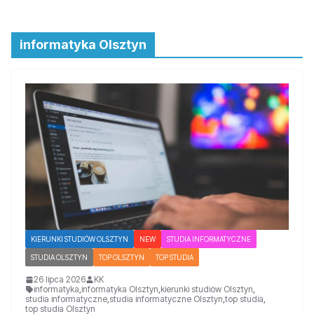
informatyka Olsztyn
KIERUNKI STUDIÓW OLSZTYN
NEW
STUDIA INFORMATYCZNE
STUDIA OLSZTYN
TOP OLSZTYN
TOP STUDIA
26 lipca 2026
KK
informatyka
,
informatyka Olsztyn
,
kierunki studiów Olsztyn
,
studia informatyczne
,
studia informatyczne Olsztyn
,
top studia
,
top studia Olsztyn