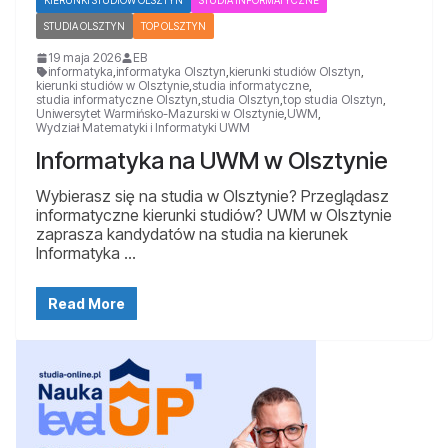
KIERUNKI STUDIÓW OLSZTYN
STUDIA INFORMATYCZNE
STUDIA OLSZTYN
TOP OLSZTYN
19 maja 2026
EB
informatyka
,
informatyka Olsztyn
,
kierunki studiów Olsztyn
,
kierunki studiów w Olsztynie
,
studia informatyczne
,
studia informatyczne Olsztyn
,
studia Olsztyn
,
top studia Olsztyn
,
Uniwersytet Warmińsko-Mazurski w Olsztynie
,
UWM
,
Wydział Matematyki i Informatyki UWM
Informatyka na UWM w Olsztynie
Wybierasz się na studia w Olsztynie? Przeglądasz
informatyczne kierunki studiów? UWM w Olsztynie
zaprasza kandydatów na studia na kierunek
Informatyka …
Read More