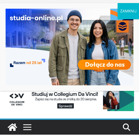
piątek, 7 sierpnia, 2026
Ostatnie
Dziennikarstwo, media i projektowanie
wpisy:
komunikacji w Łodzi
Biotechnologia – Uniwersytet Przyrodniczy w
Poznaniu
Zarządzanie w turystyce w Katowicach
Turystyka – Uniwersytet Wrocławski
Oceanotechnika w Szczecinie