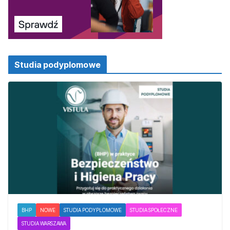
Studia podyplomowe
BHP
NOWE
STUDIA PODYPLOMOWE
STUDIA SPOŁECZNE
STUDIA WARSZAWA