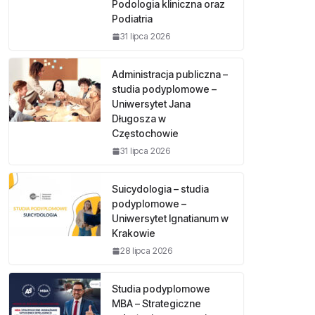
Podologia kliniczna oraz
Podiatria
31 lipca 2026
Administracja publiczna –
studia podyplomowe –
Uniwersytet Jana
Długosza w
Częstochowie
31 lipca 2026
Suicydologia – studia
podyplomowe –
Uniwersytet Ignatianum w
Krakowie
28 lipca 2026
Studia podyplomowe
MBA – Strategiczne