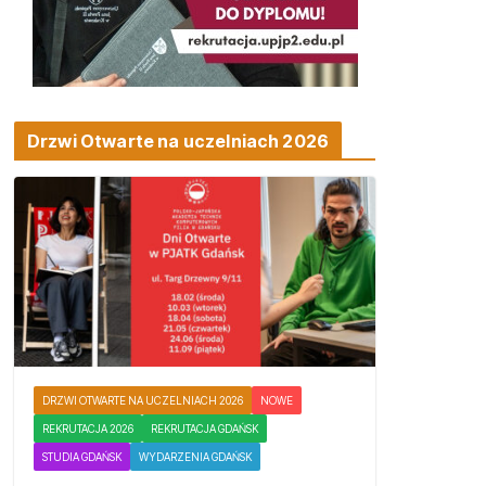
Drzwi Otwarte na uczelniach 2026
DRZWI OTWARTE NA UCZELNIACH 2026
NOWE
REKRUTACJA 2026
REKRUTACJA GDAŃSK
STUDIA GDAŃSK
WYDARZENIA GDAŃSK