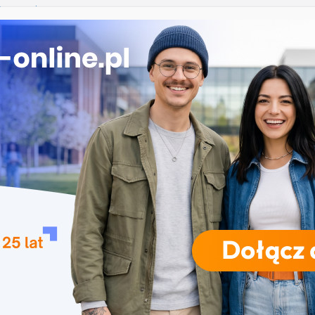
 Rzeszowie
łowiańska w Krakowie
oryczne w Łodzi
iznesowa i Data Science – Collegium Da Vinci w
polu
RODZAJE STUDIÓW
REKRUTACJA
DRZWI OTWARTE
TO