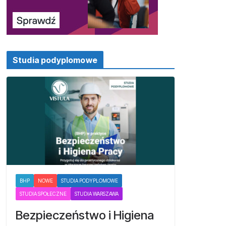
Studia podyplomowe
BHP
NOWE
STUDIA PODYPLOMOWE
STUDIA SPOŁECZNE
STUDIA WARSZAWA
Bezpieczeństwo i Higiena