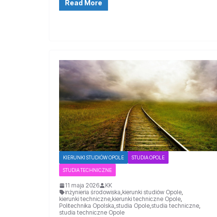
Read More
KIERUNKI STUDIÓW OPOLE
STUDIA OPOLE
STUDIA TECHNICZNE
11 maja 2026
KK
inżynieria środowiska
,
kierunki studiów Opole
,
kierunki techniczne
,
kierunki techniczne Opole
,
Politechnika Opolska
,
studia Opole
,
studia techniczne
,
studia techniczne Opole