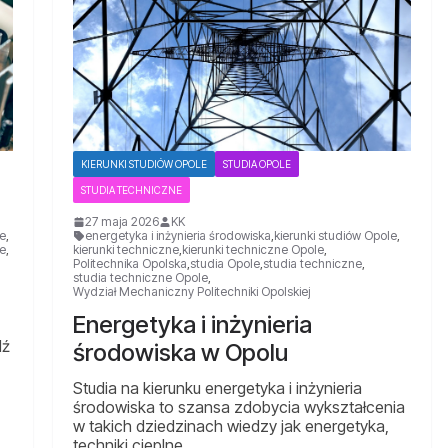
KIERUNKI STUDIÓW OPOLE
STUDIA OPOLE
STUDIA TECHNICZNE
27 maja 2026
KK
ne
,
energetyka i inżynieria środowiska
,
kierunki studiów Opole
,
le
,
kierunki techniczne
,
kierunki techniczne Opole
,
Politechnika Opolska
,
studia Opole
,
studia techniczne
,
studia techniczne Opole
,
Wydział Mechaniczny Politechniki Opolskiej
Energetyka i inżynieria
dź
środowiska w Opolu
Studia na kierunku energetyka i inżynieria
środowiska to szansa zdobycia wykształcenia
w takich dziedzinach wiedzy jak energetyka,
techniki cieplne, …