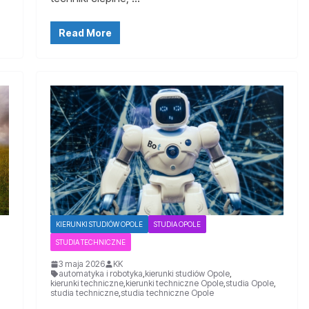
Read More
KIERUNKI STUDIÓW OPOLE
STUDIA OPOLE
STUDIA TECHNICZNE
3 maja 2026
KK
automatyka i robotyka
,
kierunki studiów Opole
,
kierunki techniczne
,
kierunki techniczne Opole
,
studia Opole
,
studia techniczne
,
studia techniczne Opole