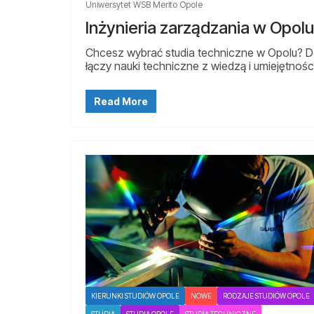
Uniwersytet WSB Merito Opole
Inżynieria zarządzania w Opolu
Chcesz wybrać studia techniczne w Opolu? Dow
łączy nauki techniczne z wiedzą i umiejętnoś
Read More
KIERUNKI STUDIÓW OPOLE
NOWE
RODZAJE STUDIÓW OPOLE