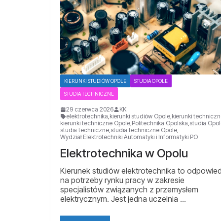
KIERUNKI STUDIÓW OPOLE
STUDIA OPOLE
STUDIA TECHNICZNE
29 czerwca 2026
KK
elektrotechnika
,
kierunki studiów Opole
,
kierunki technicz
kierunki techniczne Opole
,
Politechnika Opolska
,
studia Opo
studia techniczne
,
studia techniczne Opole
,
Wydział Elektrotechniki Automatyki i Informatyki PO
Elektrotechnika w Opolu
Kierunek studiów elektrotechnika to odpowie
na potrzeby rynku pracy w zakresie
specjalistów związanych z przemysłem
elektrycznym. Jest jedna uczelnia …