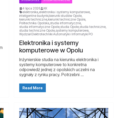
STUDIA OPOLE
STUDIA TECHNICZNE
4 lipca 2026
KK
elektronika
,
elektronika i systemy komputerowe
,
inteligentne budynki
,
kierunki studiów Opole
,
kierunki techniczne
,
kierunki techniczne Opole
,
Politechnika Opolska
,
studia informatyczne
,
studia informatyczne Opole
,
studia Opole
,
studia techniczne
,
studia techniczne Opole
,
systemy komputerowe
,
Wydział Elektrotechniki Automatyki i Informatyki PO
Elektronika i systemy
em
komputerowe w Opolu
Inżynierskie studia na kierunku elektronika i
systemy komputerowe to konkretna
odpowiedź jednej z opolskich uczelni na
sygnały z rynku pracy. Potrzebni …
Read More