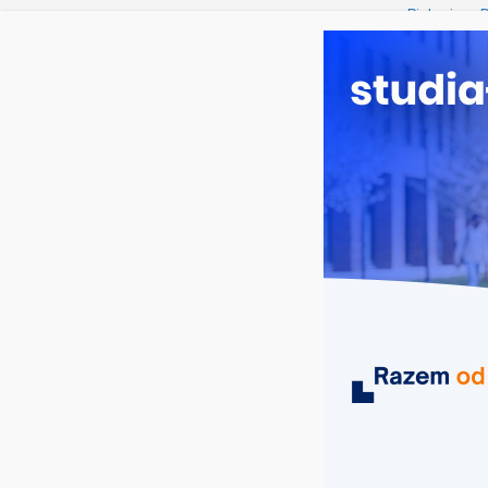
sobota, 8 sierpnia, 2026
Ostatnie wpisy:
Biologia w
Filologia s
Studia hist
Analityka b
Poznaniu
Chemia w O
MIASTA
UCZELNIE
KIERUNKI
kierunki techniczne Opole