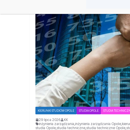
KIERUNKI STUDIÓW OPOLE
STUDIA OPOLE
STUDIA TECHNICZ
29 lipca 2026
KK
inżynieria zarządzania
,
inżynieria zarządzania Opole
,
kieru
studia Opole
,
studia techniczne
,
studia techniczne Opole
,
st