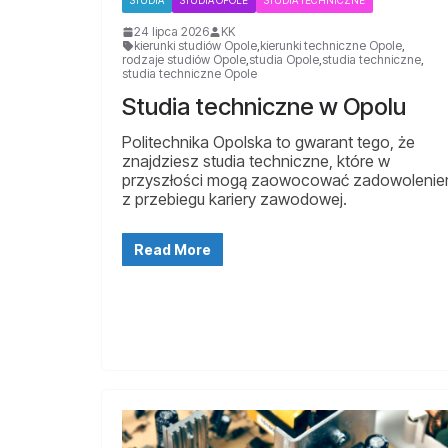
STUDIA
STUDIA OPOLE
STUDIA TECHNICZNE
24 lipca 2026
KK
kierunki studiów Opole
,
kierunki techniczne Opole
,
rodzaje studiów Opole
,
studia Opole
,
studia techniczne
,
studia techniczne Opole
Studia techniczne w Opolu
Politechnika Opolska to gwarant tego, że
znajdziesz studia techniczne, które w
przyszłości mogą zaowocować zadowoleni
z przebiegu kariery zawodowej.
Read More