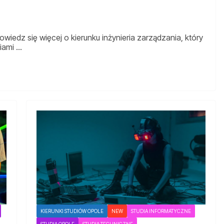
iedz się więcej o kierunku inżynieria zarządzania, który
ciami …
KIERUNKI STUDIÓW OPOLE
NEW
STUDIA INFORMATYCZNE