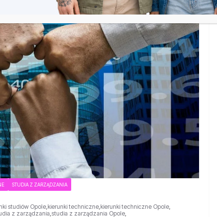
NE
STUDIA Z ZARZĄDZANIA
nki studiów Opole
,
kierunki techniczne
,
kierunki techniczne Opole
,
udia z zarządzania
,
studia z zarządzania Opole
,