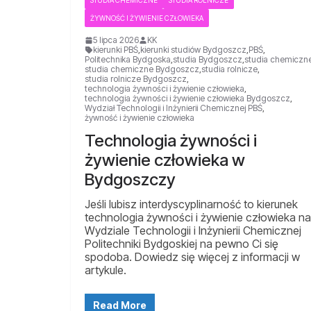
STUDIA CHEMICZNE
STUDIA ROLNICZE
ŻYWNOŚĆ I ŻYWIENIE CZŁOWIEKA
5 lipca 2026
KK
kierunki PBŚ
,
kierunki studiów Bydgoszcz
,
PBŚ
,
Politechnika Bydgoska
,
studia Bydgoszcz
,
studia chemiczn
studia chemiczne Bydgoszcz
,
studia rolnicze
,
studia rolnicze Bydgoszcz
,
technologia żywności i żywienie człowieka
,
technologia żywności i żywienie człowieka Bydgoszcz
,
Wydział Technologii i Inżynierii Chemicznej PBŚ
,
żywność i żywienie człowieka
Technologia żywności i
żywienie człowieka w
Bydgoszczy
Jeśli lubisz interdyscyplinarność to kierunek
technologia żywności i żywienie człowieka na
Wydziale Technologii i Inżynierii Chemicznej
Politechniki Bydgoskiej na pewno Ci się
spodoba. Dowiedz się więcej z informacji w
artykule.
Read More