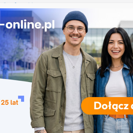
nika w Szczecinie
ekrutacja na studia na UJD – Uniwersytet Jana
 Częstochowie
gia – Uniwersytet Przyrodniczy w Poznaniu
e w turystyce w Katowicach
 Uniwersytet Wrocławski
RODZAJE STUDIÓW
REKRUTACJA
DRZWI OTWARTE
TO