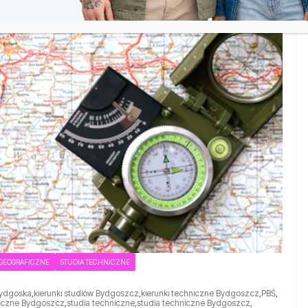
 GEOGRAFICZNE
STUDIA TECHNICZNE
 Bydgoska
,
kierunki studiów Bydgoszcz
,
kierunki techniczne Bydgoszcz
,
PBŚ
,
ficzne Bydgoszcz
,
studia techniczne
,
studia techniczne Bydgoszcz
,