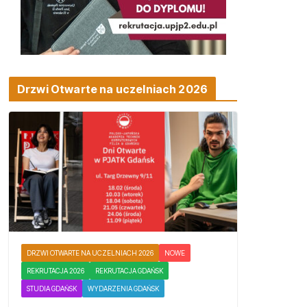
Drzwi Otwarte na uczelniach 2026
DRZWI OTWARTE NA UCZELNIACH 2026
NOWE
REKRUTACJA 2026
REKRUTACJA GDAŃSK
STUDIA GDAŃSK
WYDARZENIA GDAŃSK