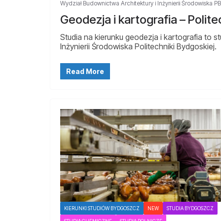
Wydział Budownictwa Architektury i Inżynierii Środowiska P
Geodezja i kartografia – Poli
Studia na kierunku geodezja i kartografia to s
Inżynierii Środowiska Politechniki Bydgoskiej.
Read More
KIERUNKI STUDIÓW BYDGOSZCZ
NEW
STUDIA BYDGOSZCZ