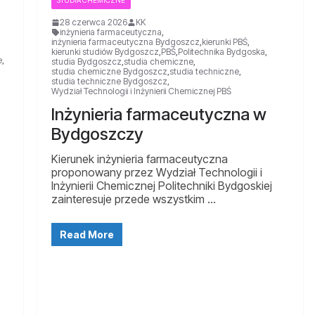
STUDIA CHEMICZNE
28 czerwca 2026
KK
inżynieria farmaceutyczna
,
inżynieria farmaceutyczna Bydgoszcz
,
kierunki PBŚ
,
kierunki studiów Bydgoszcz
,
PBŚ
,
Politechnika Bydgoska
,
e
,
studia Bydgoszcz
,
studia chemiczne
,
studia chemiczne Bydgoszcz
,
studia techniczne
,
studia techniczne Bydgoszcz
,
Wydział Technologii i Inżynierii Chemicznej PBŚ
Inżynieria farmaceutyczna w
Bydgoszczy
Kierunek inżynieria farmaceutyczna
proponowany przez Wydział Technologii i
Inżynierii Chemicznej Politechniki Bydgoskiej
zainteresuje przede wszystkim …
Read More