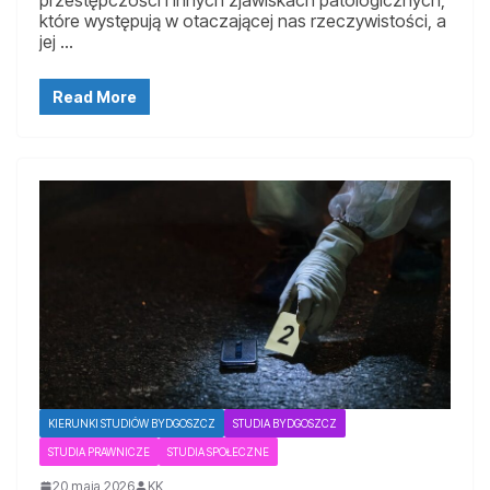
które występują w otaczającej nas rzeczywistości, a
jej …
Read More
KIERUNKI STUDIÓW BYDGOSZCZ
STUDIA BYDGOSZCZ
STUDIA PRAWNICZE
STUDIA SPOŁECZNE
20 maja 2026
KK