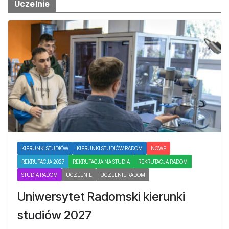
Uczelnie
KIERUNKI STUDIÓW
KIERUNKI STUDIÓW RADOM
NOWE
REKRUTACJA 2027
REKRUTACJA NA STUDIA
REKRUTACJA RADOM
STUDIA RADOM
UCZELNIE
UCZELNIE RADOM
Uniwersytet Radomski kierunki
studiów 2027