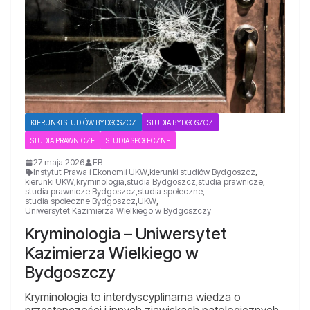
KIERUNKI STUDIÓW BYDGOSZCZ
STUDIA BYDGOSZCZ
STUDIA PRAWNICZE
STUDIA SPOŁECZNE
27 maja 2026
EB
Instytut Prawa i Ekonomii UKW
,
kierunki studiów Bydgoszcz
,
kierunki UKW
,
kryminologia
,
studia Bydgoszcz
,
studia prawnicze
,
studia prawnicze Bydgoszcz
,
studia społeczne
,
studia społeczne Bydgoszcz
,
UKW
,
Uniwersytet Kazimierza Wielkiego w Bydgoszczy
Kryminologia – Uniwersytet
Kazimierza Wielkiego w
Bydgoszczy
Kryminologia to interdyscyplinarna wiedza o
przestępczości i innych zjawiskach patologicznych,