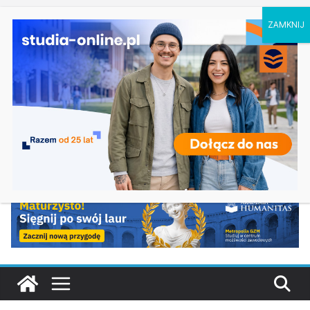
czwartek, 6 sierpnia, 2026
Ostatnie
Elektroniczne przetwarzanie informacji w
wpisy:
Krakowie
Prawo w Łomży
Pedagogika przedszkolna i wczesnoszkolna w
Skierniewicach
Kosmetologia w Opolu
Logistyka – studia inżynierskie na Uniwersytecie
Szczecińskim