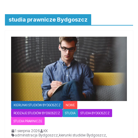
studia prawnicze Bydgoszcz
KIERUNKI STUDIÓW BYDGOSZCZ
NOWE
RODZAJE STUDIÓW BYDGOSZCZ
STUDIA
STUDIA BYDGOSZCZ
STUDIA PRAWNICZE
1 sierpnia 2026
KK
administracja Bydgoszcz
,
kierunki studiów Bydgoszcz
,