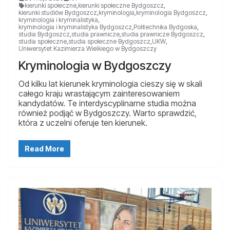
kierunki społeczne
,
kierunki społeczne Bydgoszcz
,
kierunki studiów Bydgoszcz
,
kryminologia
,
kryminologia Bydgoszcz
,
kryminologia i kryminalistyka
,
kryminologia i kryminalistyka Bydgoszcz
,
Politechnika Bydgoska
,
studia Bydgoszcz
,
studia prawnicze
,
studia prawnicze Bydgoszcz
,
studia społeczne
,
studia społeczne Bydgoszcz
,
UKW
,
Uniwersytet Kazimierza Wielkiego w Bydgoszczy
Kryminologia w Bydgoszczy
Od kilku lat kierunek kryminologia cieszy się w skali
całego kraju wrastającym zainteresowaniem
kandydatów. Te interdyscyplinarne studia można
również podjąć w Bydgoszczy. Warto sprawdzić,
która z uczelni oferuje ten kierunek.
Read More