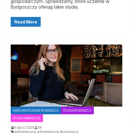
gospodarczym. Sprawdzamy, które uczelnie w
Bydgoszczy oferują takie studia.
Read More
KIERUNKI STUDIÓW BYDGOSZCZ
STUDIA BYDGOSZCZ
STUDIA PRAWNICZE
6 lipca 2026
KK
administracja
,
administracja Bydgoszcz
,