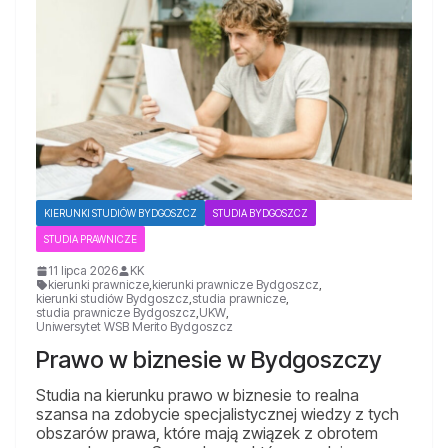
KIERUNKI STUDIÓW BYDGOSZCZ
STUDIA BYDGOSZCZ
STUDIA PRAWNICZE
11 lipca 2026
KK
kierunki prawnicze
,
kierunki prawnicze Bydgoszcz
,
kierunki studiów Bydgoszcz
,
studia prawnicze
,
studia prawnicze Bydgoszcz
,
UKW
,
Uniwersytet WSB Merito Bydgoszcz
Prawo w biznesie w Bydgoszczy
Studia na kierunku prawo w biznesie to realna
szansa na zdobycie specjalistycznej wiedzy z tych
obszarów prawa, które mają związek z obrotem