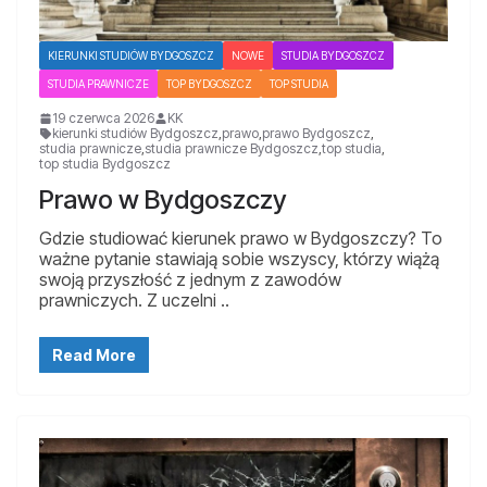
KIERUNKI STUDIÓW BYDGOSZCZ
NOWE
STUDIA BYDGOSZCZ
STUDIA PRAWNICZE
TOP BYDGOSZCZ
TOP STUDIA
19 czerwca 2026
KK
kierunki studiów Bydgoszcz
,
prawo
,
prawo Bydgoszcz
,
studia prawnicze
,
studia prawnicze Bydgoszcz
,
top studia
,
top studia Bydgoszcz
Prawo w Bydgoszczy
Gdzie studiować kierunek prawo w Bydgoszczy? To
ważne pytanie stawiają sobie wszyscy, którzy wiążą
swoją przyszłość z jednym z zawodów
prawniczych. Z uczelni ..
Read More