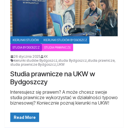
KIERUNKI STUDIÓW
KIERUNKI STUDIÓW BYDGOSZCZ
STUDIA BYDGOSZCZ
STUDIA PRAWNICZE
26 stycznia 2025
KK
kierunki studiów Bydgoszcz
,
studia Bydgoszcz
,
studia prawnicze
,
studia prawnicze Bydgoszcz
,
UKW
Studia prawnicze na UKW w
Bydgoszczy
Interesujesz się prawem? A może chcesz swoje
studia prawnicze wykorzystać w działalności typowo
biznesowej? Koniecznie poznaj kierunki na UKW!
Read More