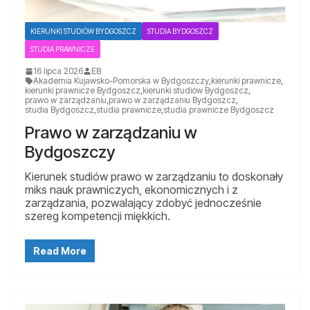
KIERUNKI STUDIÓW BYDGOSZCZ
STUDIA BYDGOSZCZ
STUDIA PRAWNICZE
16 lipca 2026
EB
Akademia Kujawsko-Pomorska w Bydgoszczy
,
kierunki prawnicze
,
kierunki prawnicze Bydgoszcz
,
kierunki studiów Bydgoszcz
,
prawo w zarządzaniu
,
prawo w zarządzaniu Bydgoszcz
,
studia Bydgoszcz
,
studia prawnicze
,
studia prawnicze Bydgoszcz
Prawo w zarządzaniu w
Bydgoszczy
Kierunek studiów prawo w zarządzaniu to doskonały
miks nauk prawniczych, ekonomicznych i z
zarządzania, pozwalający zdobyć jednocześnie
szereg kompetencji miękkich.
Read More