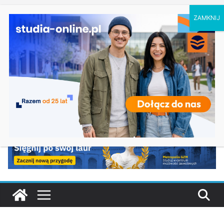
niedziela, 9 sierpnia, 2026
Ostatnie wpisy:
Ratownictwo medyczne w Olsztynie
Logistyka w Koszalinie
Informatyka w Nysie
Filozofia w Szczecinie
Geografia w Gdańsku