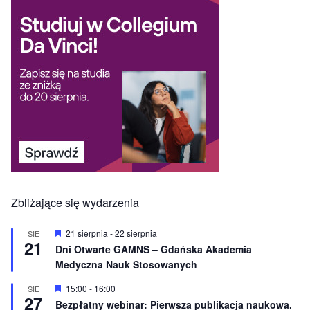
Zbliżające się wydarzenia
W
21 sierpnia
-
22 sierpnia
SIE
21
y
Dni Otwarte GAMNS – Gdańska Akademia
r
Medyczna Nauk Stosowanych
ó
ż
n
W
15:00
-
16:00
SIE
27
i
y
Bezpłatny webinar: Pierwsza publikacja naukowa.
o
r