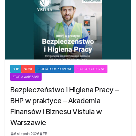
BHP
NOWE
STUDIA PODYPLOMOWE
STUDIA SPOŁECZNE
STUDIA WARSZAWA
Bezpieczeństwo i Higiena Pracy –
BHP w praktyce – Akademia
Finansów i Biznesu Vistula w
Warszawie
6 sierpnia 2026
EB