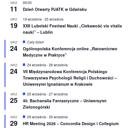
n
09:00
WRZ
11
i
Dzień Otwarty PJATK w Gdańsku
o
n
19 września
-
25 września
WRZ
e
19
XXII Lubelski Festiwal Nauki „Ciekawość vis vitalis
nauki” – Lublin
W
Cały dzień
WRZ
24
y
Ogólnopolska Konferencja online „Ratownictwo
r
Medyczne w Praktyce”
ó
ż
n
W
24 września
-
26 września
WRZ
24
i
y
VII Międzynarodowa Konferencja Polskiego
o
r
Towarzystwa Psychologii Religii i Duchowości –
n
ó
e
ż
Uniwersytet Ignatianum w Krakowie
n
i
W
25 września
-
27 września
WRZ
o
25
y
40. Bachanalia Fantastyczne – Uniwersytet
n
r
e
Zielonogórski
ó
ż
n
W
29 września
-
30 września
WRZ
29
i
y
HR Meeting 2026 – Concordia Design i Collegium
o
r