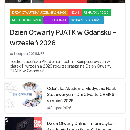
DRZWI OTWARTE NA UCZELNIACH 2026
NOWE
REKRUTACJA 2026
REKRUTACJA GDAŃSK
STUDIA GDAŃSK
WYDARZENIA GDAŃSK
Dzień Otwarty PJATK w Gdańsku –
wrzesień 2026
1 sierpnia 2026
EB
Polsko-Japońska Akademia Technik Komputerowych w
piątek 11 września 2026 roku zaprasza na Dzień Otwarty
PJATK w Gdańsku!
Gdańska Akademia Medyczna Nauk
Stosowanych – Dni Otwarte GAMNS –
sierpień 2026
31 lipca 2026
Dzień Otwarty Online – Informatyka –
Akademia Leona Koźmińskiego w