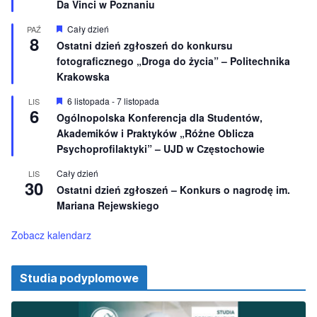
Da Vinci w Poznaniu
n
ó
e
ż
n
W
Cały dzień
PAŹ
8
i
y
Ostatni dzień zgłoszeń do konkursu
o
r
fotograficznego „Droga do życia” – Politechnika
n
ó
e
ż
Krakowska
n
i
W
6 listopada
-
7 listopada
LIS
o
6
y
Ogólnopolska Konferencja dla Studentów,
n
r
e
Akademików i Praktyków „Różne Oblicza
ó
ż
Psychoprofilaktyki” – UJD w Częstochowie
n
i
Cały dzień
LIS
o
30
Ostatni dzień zgłoszeń – Konkurs o nagrodę im.
n
e
Mariana Rejewskiego
Zobacz kalendarz
Studia podyplomowe