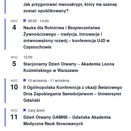
Jak przygotować manuskrypt, który ma szansę
n
ó
e
ż
zostać opublikowany?
n
i
W
09:00
-
14:00
WRZ
o
4
y
Nauka dla Rolnictwa i Bezpieczeństwa
n
r
e
Żywnościowego – tradycja, innowacje i
ó
ż
zrównoważony rozwój – konferencja UJD w
n
Częstochowie
i
o
12:00
WRZ
n
5
e
Stacjonarny Dzień Otwarty – Akademia Leona
Koźmińskiego w Warszawie
W
10 września
-
11 września
WRZ
10
y
II Ogólnopolska Konferencja z okazji Światowego
r
Dnia Zapobiegania Samobójstwom – Uniwersytet
ó
ż
Gdański
n
i
W
Cały dzień
WRZ
o
11
y
Dzień Otwarty GAMNS – Gdańska Akademia
n
r
e
Medyczna Nauk Stosowanych
ó
ż