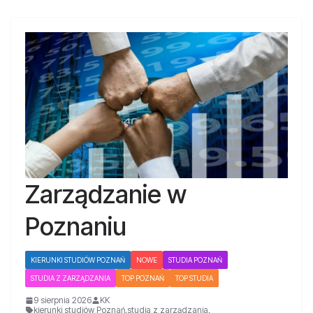
Zarządzanie w
Poznaniu
KIERUNKI STUDIÓW POZNAŃ
NOWE
STUDIA POZNAŃ
STUDIA Z ZARZĄDZANIA
TOP POZNAŃ
TOP STUDIA
9 sierpnia 2026
KK
kierunki studiów Poznań
,
studia z zarządzania
,