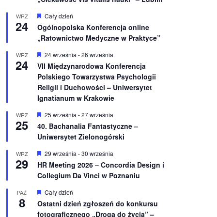
W
Cały dzień
WRZ
24
y
Ogólnopolska Konferencja online
r
„Ratownictwo Medyczne w Praktyce”
ó
ż
n
W
24 września
-
26 września
WRZ
24
i
y
VII Międzynarodowa Konferencja
o
r
Polskiego Towarzystwa Psychologii
n
ó
e
ż
Religii i Duchowości – Uniwersytet
n
Ignatianum w Krakowie
i
o
W
25 września
-
27 września
WRZ
n
25
y
e
40. Bachanalia Fantastyczne –
r
Uniwersytet Zielonogórski
ó
ż
n
W
29 września
-
30 września
WRZ
29
i
y
HR Meeting 2026 – Concordia Design i
o
r
Collegium Da Vinci w Poznaniu
n
ó
e
ż
n
W
Cały dzień
PAŹ
8
i
y
Ostatni dzień zgłoszeń do konkursu
o
r
fotograficznego „Droga do życia” –
n
ó