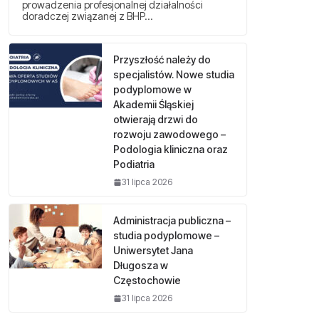
prowadzenia profesjonalnej działalności
doradczej związanej z BHP…
Przyszłość należy do
specjalistów. Nowe studia
podyplomowe w
Akademii Śląskiej
otwierają drzwi do
rozwoju zawodowego –
Podologia kliniczna oraz
Podiatria
31 lipca 2026
Administracja publiczna –
studia podyplomowe –
Uniwersytet Jana
Długosza w
Częstochowie
31 lipca 2026