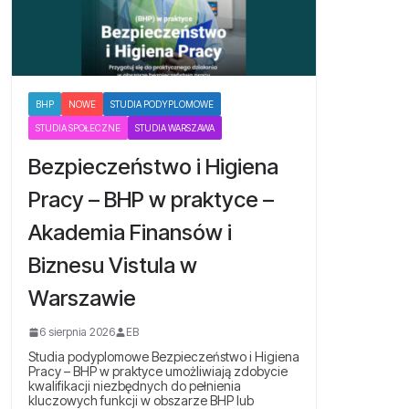
BHP
NOWE
STUDIA PODYPLOMOWE
STUDIA SPOŁECZNE
STUDIA WARSZAWA
Bezpieczeństwo i Higiena
Pracy – BHP w praktyce –
Akademia Finansów i
Biznesu Vistula w
Warszawie
6 sierpnia 2026
EB
Studia podyplomowe Bezpieczeństwo i Higiena
Pracy – BHP w praktyce umożliwiają zdobycie
kwalifikacji niezbędnych do pełnienia
kluczowych funkcji w obszarze BHP lub