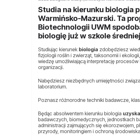
Studia na kierunku biologia 
Warmińsko-Mazurski. Ta prop
Biotechnologii UWM spodoba
biologię już w szkole średnie
Studiując kierunek
biologia
zdobędziesz wiedzę
fizjologii roślin i zwierząt, taksonomii i ekolog
wiedzę umożliwiającą interpretację procesó
organizacji.
Nabędziesz niezbędnych umiejętności związan
laboratorium.
Poznasz różnorodne techniki badawcze, klas
Będąc absolwentem kierunku biologia
uzyska
badawczych, biomedycznych, jednostkach bad
administracji zajmujących się ekorozwojem
przyrody, monitoringiem i ochroną środowiska