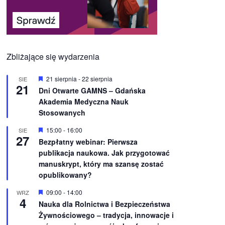
Zbliżające się wydarzenia
W
21 sierpnia
-
22 sierpnia
SIE
21
y
Dni Otwarte GAMNS – Gdańska
r
Akademia Medyczna Nauk
ó
ż
Stosowanych
n
i
W
15:00
-
16:00
SIE
o
27
y
Bezpłatny webinar: Pierwsza
n
r
e
publikacja naukowa. Jak przygotować
ó
ż
manuskrypt, który ma szansę zostać
n
opublikowany?
i
o
W
09:00
-
14:00
WRZ
n
4
y
e
Nauka dla Rolnictwa i Bezpieczeństwa
r
Żywnościowego – tradycja, innowacje i
ó
ż