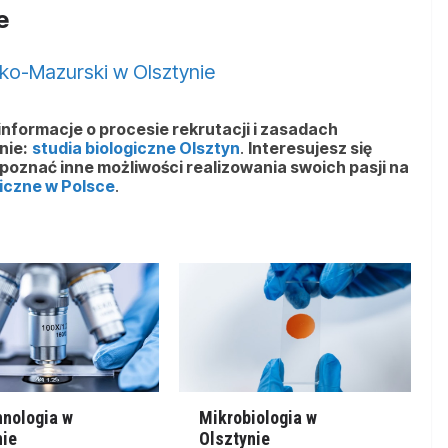
e
ko-Mazurski w Olsztynie
 informacje o procesie rekrutacji i zasadach
nie:
studia biologiczne Olsztyn
.
Interesujesz się
z poznać inne możliwości realizowania swoich pasji na
giczne w Polsce
.
hnologia w
Mikrobiologia w
nie
Olsztynie