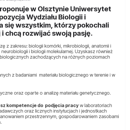
proponuje w Olsztynie Uniwersytet
ozycja Wydziału Biologii i
 się wszystkim, którzy pokochali
j i chcą rozwijać swoją pasję.
 z zakresu: biologii komórki, mikrobiologii, anatomii i
ii, neurobiologii i biologii molekularnej. Uzyskasz również
w biologicznych zachodzących na różnych poziomach
ych z badaniami materiału biologicznego w terenie i w
yczne oraz oparte o analizę materiału genetycznego.
sz kompetencje do podjęcia pracy
w laboratoriach
awczych oraz licznych instytucjach i jednostkach
, planowaniem przestrzennym, gospodarowaniem zasobami
.