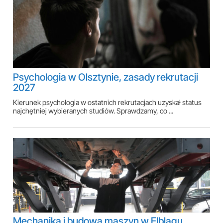
Psychologia w Olsztynie, zasady rekrutacji
2027
Kierunek psychologia w ostatnich rekrutacjach uzyskał status
najchętniej wybieranych studiów. Sprawdzamy, co ...
Mechanika i budowa maszyn w Elblągu