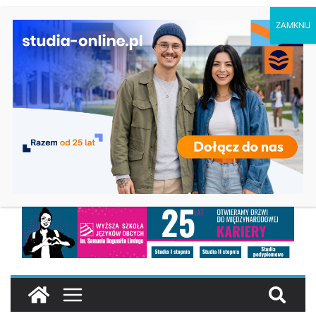
sobota, 8 sierpnia, 2026
Chemia w Opolu
Ostatnie
Biologia w Rzeszowie
wpisy:
Filologia słowiańska w Krakowie
Studia historyczne w Łodzi
Analityka biznesowa i Data Science –
Collegium Da Vinci w Poznaniu