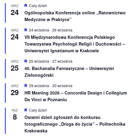
W
Cały dzień
WRZ
24
y
Ogólnopolska Konferencja online „Ratownictwo
r
Medyczne w Praktyce”
ó
ż
n
W
24 września
-
26 września
WRZ
24
i
y
VII Międzynarodowa Konferencja Polskiego
o
r
Towarzystwa Psychologii Religii i Duchowości –
n
ó
e
ż
Uniwersytet Ignatianum w Krakowie
n
i
W
25 września
-
27 września
WRZ
o
25
y
40. Bachanalia Fantastyczne – Uniwersytet
n
r
e
Zielonogórski
ó
ż
n
W
29 września
-
30 września
WRZ
29
i
y
HR Meeting 2026 – Concordia Design i Collegium
o
r
Da Vinci w Poznaniu
n
ó
e
ż
n
W
Cały dzień
PAŹ
8
i
y
Ostatni dzień zgłoszeń do konkursu
o
r
fotograficznego „Droga do życia” – Politechnika
n
ó
e
ż
Krakowska
n