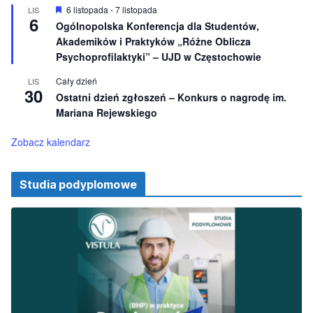
i
W
6 listopada
-
7 listopada
LIS
o
6
y
Ogólnopolska Konferencja dla Studentów,
n
r
e
Akademików i Praktyków „Różne Oblicza
ó
ż
Psychoprofilaktyki” – UJD w Częstochowie
n
i
Cały dzień
LIS
o
30
Ostatni dzień zgłoszeń – Konkurs o nagrodę im.
n
e
Mariana Rejewskiego
Zobacz kalendarz
Studia podyplomowe