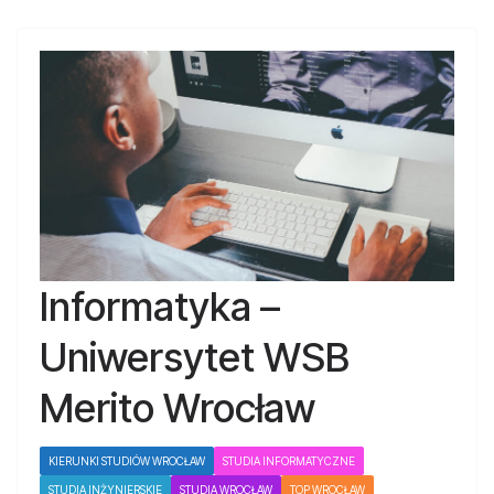
Informatyka –
Uniwersytet WSB
Merito Wrocław
KIERUNKI STUDIÓW WROCŁAW
STUDIA INFORMATYCZNE
STUDIA INŻYNIERSKIE
STUDIA WROCŁAW
TOP WROCŁAW