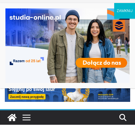
niedziela, 9 sierpnia, 2026
Ostatnie wpisy:
Ratownictwo medyczne w Olsztynie
Logistyka w Koszalinie
Informatyka w Nysie
Filozofia w Szczecinie
Geografia w Gdańsku