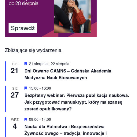
Zbliżające się wydarzenia
W
21 sierpnia
-
22 sierpnia
SIE
21
y
Dni Otwarte GAMNS – Gdańska Akademia
r
Medyczna Nauk Stosowanych
ó
ż
n
W
15:00
-
16:00
SIE
27
i
y
Bezpłatny webinar: Pierwsza publikacja naukowa.
o
r
Jak przygotować manuskrypt, który ma szansę
n
ó
e
ż
zostać opublikowany?
n
i
W
09:00
-
14:00
WRZ
o
4
y
Nauka dla Rolnictwa i Bezpieczeństwa
n
r
e
Żywnościowego – tradycja, innowacje i
ó