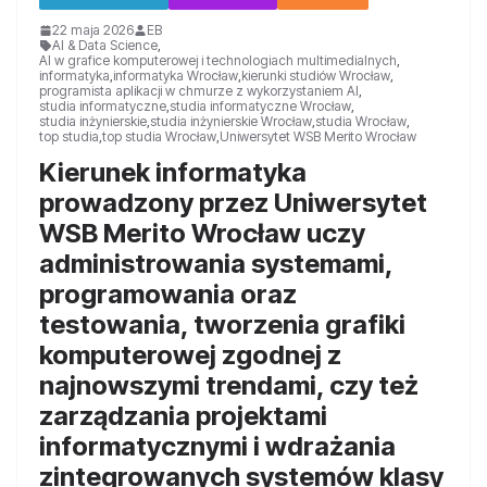
22 maja 2026
EB
AI & Data Science
,
AI w grafice komputerowej i technologiach multimedialnych
,
informatyka
,
informatyka Wrocław
,
kierunki studiów Wrocław
,
programista aplikacji w chmurze z wykorzystaniem AI
,
studia informatyczne
,
studia informatyczne Wrocław
,
studia inżynierskie
,
studia inżynierskie Wrocław
,
studia Wrocław
,
top studia
,
top studia Wrocław
,
Uniwersytet WSB Merito Wrocław
Kierunek informatyka
prowadzony przez Uniwersytet
WSB Merito Wrocław uczy
administrowania systemami,
programowania oraz
testowania, tworzenia grafiki
komputerowej zgodnej z
najnowszymi trendami, czy też
zarządzania projektami
informatycznymi i wdrażania
zintegrowanych systemów klasy