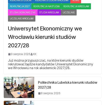
KIERUNKI STUDIÓW
KIERUNKI STUDIÓW WROCŁAW
NOWE
REKRUTACJA 2027
REKRUTACJA NA STUDIA
REKRUTACJA WROCŁAW
STUDIA EKONOMICZNE
STUDIA WROCŁAW
UCZELNIE
UCZELNIE WROCŁAW
Uniwersytet Ekonomiczny we
Wrocławiu kierunki studiów
2027/28
9 sierpnia 2026
KK
Już można przypuszczać, na które kierunki studiów
rekrutować będzie kandydatów Uniwersytet Ekonomiczny
we Wrocławiu na rok akademicki 2027/28.
Politechnika Lubelska kierunki studiów
2027/28
8 sierpnia 2026