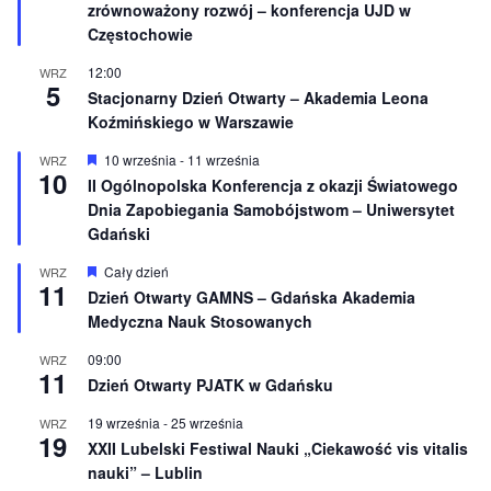
ż
zrównoważony rozwój – konferencja UJD w
n
Częstochowie
i
o
12:00
WRZ
n
5
e
Stacjonarny Dzień Otwarty – Akademia Leona
Koźmińskiego w Warszawie
W
10 września
-
11 września
WRZ
10
y
II Ogólnopolska Konferencja z okazji Światowego
r
Dnia Zapobiegania Samobójstwom – Uniwersytet
ó
ż
Gdański
n
i
W
Cały dzień
WRZ
o
11
y
Dzień Otwarty GAMNS – Gdańska Akademia
n
r
e
Medyczna Nauk Stosowanych
ó
ż
n
09:00
WRZ
11
i
Dzień Otwarty PJATK w Gdańsku
o
n
19 września
-
25 września
WRZ
e
19
XXII Lubelski Festiwal Nauki „Ciekawość vis vitalis
nauki” – Lublin