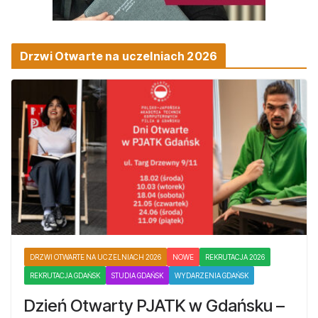
Drzwi Otwarte na uczelniach 2026
DRZWI OTWARTE NA UCZELNIACH 2026
NOWE
REKRUTACJA 2026
REKRUTACJA GDAŃSK
STUDIA GDAŃSK
WYDARZENIA GDAŃSK
Dzień Otwarty PJATK w Gdańsku –