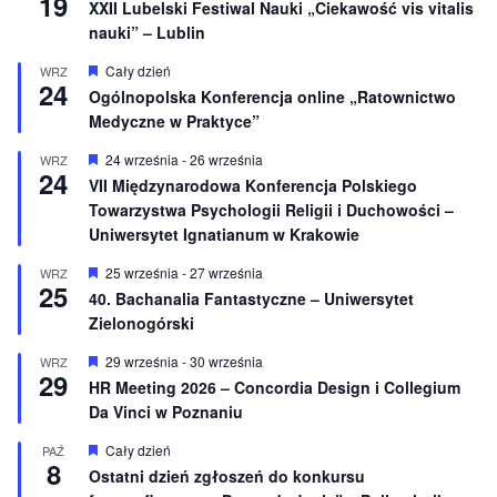
19
XXII Lubelski Festiwal Nauki „Ciekawość vis vitalis
nauki” – Lublin
W
Cały dzień
WRZ
24
y
Ogólnopolska Konferencja online „Ratownictwo
r
Medyczne w Praktyce”
ó
ż
n
W
24 września
-
26 września
WRZ
24
i
y
VII Międzynarodowa Konferencja Polskiego
o
r
Towarzystwa Psychologii Religii i Duchowości –
n
ó
e
ż
Uniwersytet Ignatianum w Krakowie
n
i
W
25 września
-
27 września
WRZ
o
25
y
40. Bachanalia Fantastyczne – Uniwersytet
n
r
e
Zielonogórski
ó
ż
n
W
29 września
-
30 września
WRZ
29
i
y
HR Meeting 2026 – Concordia Design i Collegium
o
r
Da Vinci w Poznaniu
n
ó
e
ż
n
W
Cały dzień
PAŹ
8
i
y
Ostatni dzień zgłoszeń do konkursu
o
r