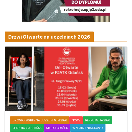
Drzwi Otwarte na uczelniach 2026
DRZWI OTWARTE NA UCZELNIACH 2026
NOWE
REKRUTACJA 2026
REKRUTACJA GDAŃSK
STUDIA GDAŃSK
WYDARZENIA GDAŃSK