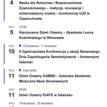
4
y
Nauka dla Rolnictwa i Bezpieczeństwa
n
r
e
Żywnościowego – tradycja, innowacje i
ó
ż
zrównoważony rozwój – konferencja UJD w
n
Częstochowie
i
o
12:00
WRZ
n
5
e
Stacjonarny Dzień Otwarty – Akademia Leona
Koźmińskiego w Warszawie
W
10 września
-
11 września
WRZ
10
y
II Ogólnopolska Konferencja z okazji Światowego
r
Dnia Zapobiegania Samobójstwom – Uniwersytet
ó
ż
Gdański
n
i
W
Cały dzień
WRZ
o
11
y
Dzień Otwarty GAMNS – Gdańska Akademia
n
r
e
Medyczna Nauk Stosowanych
ó
ż
n
09:00
WRZ
11
i
Dzień Otwarty PJATK w Gdańsku
o
n
19 września
-
25 września
WRZ
e