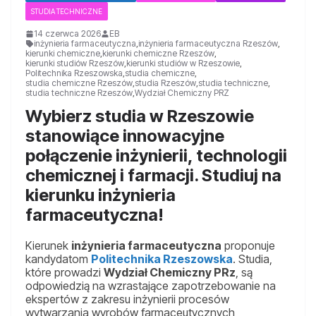
STUDIA TECHNICZNE
14 czerwca 2026
EB
inżynieria farmaceutyczna
,
inżynieria farmaceutyczna Rzeszów
,
kierunki chemiczne
,
kierunki chemiczne Rzeszów
,
kierunki studiów Rzeszów
,
kierunki studiów w Rzeszowie
,
Politechnika Rzeszowska
,
studia chemiczne
,
studia chemiczne Rzeszów
,
studia Rzeszów
,
studia techniczne
,
studia techniczne Rzeszów
,
Wydział Chemiczny PRZ
Wybierz studia w Rzeszowie
stanowiące innowacyjne
połączenie inżynierii, technologii
chemicznej i farmacji. Studiuj na
kierunku inżynieria
farmaceutyczna!
Kierunek
inżynieria farmaceutyczna
proponuje
kandydatom
Politechnika Rzeszowska
. Studia,
które prowadzi
Wydział Chemiczny PRz
, są
odpowiedzią na wzrastające zapotrzebowanie na
ekspertów z zakresu inżynierii procesów
wytwarzania wyrobów farmaceutycznych,