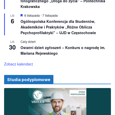
fotograficznego „Droga do życia” – Politechnika
n
ó
e
ż
Krakowska
n
i
W
6 listopada
-
7 listopada
LIS
o
6
y
Ogólnopolska Konferencja dla Studentów,
n
r
e
Akademików i Praktyków „Różne Oblicza
ó
ż
Psychoprofilaktyki” – UJD w Częstochowie
n
i
Cały dzień
LIS
o
30
Ostatni dzień zgłoszeń – Konkurs o nagrodę im.
n
e
Mariana Rejewskiego
Zobacz kalendarz
Studia podyplomowe