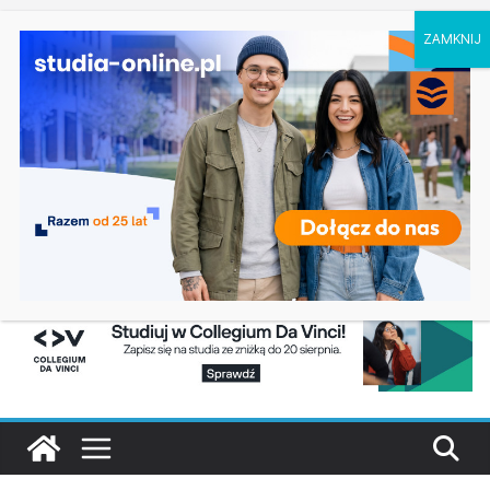
sobota, 8 sierpnia, 2026
Ostatnie
Filologia słowiańska w Krakowie
wpisy:
Studia historyczne w Łodzi
Analityka biznesowa i Data Science – Collegium
Da Vinci w Poznaniu
Chemia w Opolu
Biologia w Rzeszowie