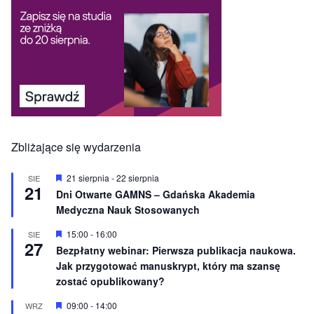
Zbliżające się wydarzenia
W
21 sierpnia
-
22 sierpnia
SIE
21
y
Dni Otwarte GAMNS – Gdańska Akademia
r
Medyczna Nauk Stosowanych
ó
ż
n
W
15:00
-
16:00
SIE
27
i
y
Bezpłatny webinar: Pierwsza publikacja naukowa.
o
r
Jak przygotować manuskrypt, który ma szansę
n
ó
e
ż
zostać opublikowany?
n
i
W
09:00
-
14:00
WRZ
o