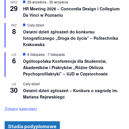
n
W
29 września
-
30 września
WRZ
29
i
y
HR Meeting 2026 – Concordia Design i Collegium
o
r
Da Vinci w Poznaniu
n
ó
e
ż
n
W
Cały dzień
PAŹ
8
i
y
Ostatni dzień zgłoszeń do konkursu
o
r
fotograficznego „Droga do życia” – Politechnika
n
ó
e
ż
Krakowska
n
i
W
6 listopada
-
7 listopada
LIS
o
6
y
Ogólnopolska Konferencja dla Studentów,
n
r
e
Akademików i Praktyków „Różne Oblicza
ó
ż
Psychoprofilaktyki” – UJD w Częstochowie
n
i
Cały dzień
LIS
o
30
Ostatni dzień zgłoszeń – Konkurs o nagrodę im.
n
e
Mariana Rejewskiego
Zobacz kalendarz
Studia podyplomowe