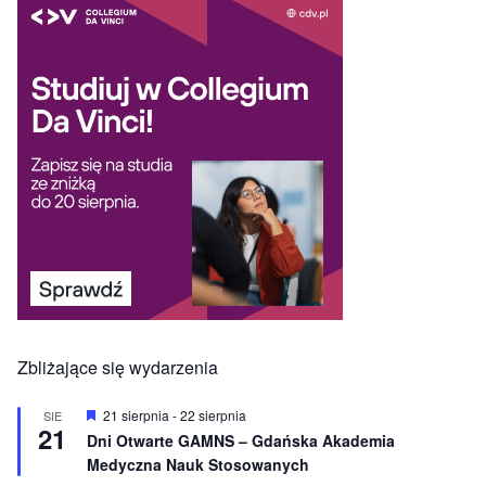
Zbliżające się wydarzenia
W
21 sierpnia
-
22 sierpnia
SIE
21
y
Dni Otwarte GAMNS – Gdańska Akademia
r
Medyczna Nauk Stosowanych
ó
ż