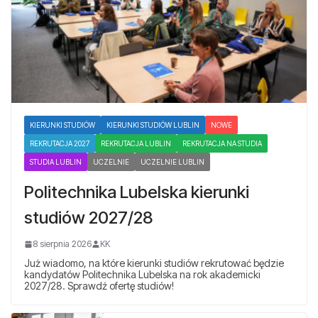
KIERUNKI STUDIÓW
KIERUNKI STUDIÓW LUBLIN
NOWE
REKRUTACJA 2027
REKRUTACJA LUBLIN
REKRUTACJA NA STUDIA
STUDIA LUBLIN
UCZELNIE
UCZELNIE LUBLIN
Politechnika Lubelska kierunki
studiów 2027/28
8 sierpnia 2026
KK
Już wiadomo, na które kierunki studiów rekrutować będzie
kandydatów Politechnika Lubelska na rok akademicki
2027/28. Sprawdź ofertę studiów!