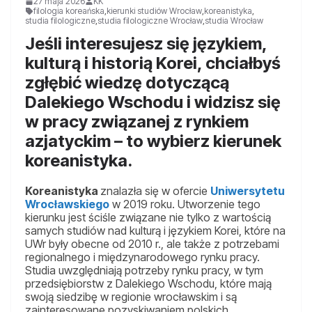
27 maja 2026
KK
filologia koreańska
,
kierunki studiów Wrocław
,
koreanistyka
,
studia filologiczne
,
studia filologiczne Wrocław
,
studia Wrocław
Jeśli interesujesz się językiem,
kulturą i historią Korei, chciałbyś
zgłębić wiedzę dotyczącą
Dalekiego Wschodu i widzisz się
w pracy związanej z rynkiem
azjatyckim – to wybierz kierunek
koreanistyka.
Koreanistyka
znalazła się w ofercie
Uniwersytetu
Wrocławskiego
w 2019 roku. Utworzenie tego
kierunku jest ściśle związane nie tylko z wartością
samych studiów nad kulturą i językiem Korei, które na
UWr były obecne od 2010 r., ale także z potrzebami
regionalnego i międzynarodowego rynku pracy.
Studia uwzględniają potrzeby rynku pracy, w tym
przedsiębiorstw z Dalekiego Wschodu, które mają
swoją siedzibę w regionie wrocławskim i są
zainteresowane pozyskiwaniem polskich