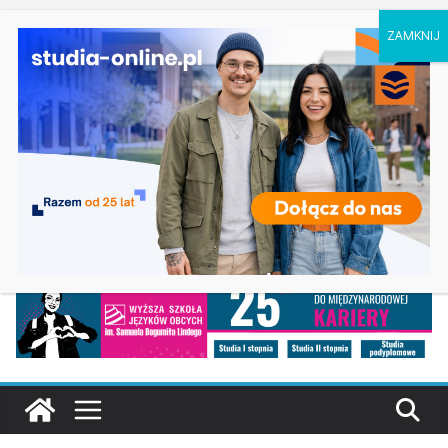
sobota, 8 sierpnia, 2026
Ostatnie
Filologia słowiańska w Krakowie
wpisy:
Studia historyczne w Łodzi
Analityka biznesowa i Data Science – Collegium
Da Vinci w Poznaniu
Chemia w Opolu
Biologia w Rzeszowie