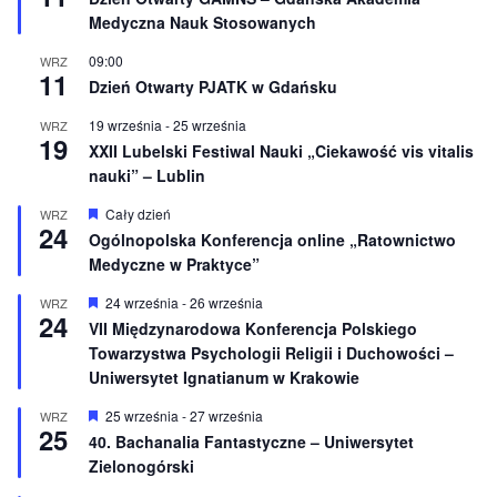
r
e
Medyczna Nauk Stosowanych
ó
ż
n
09:00
WRZ
11
i
Dzień Otwarty PJATK w Gdańsku
o
n
19 września
-
25 września
WRZ
e
19
XXII Lubelski Festiwal Nauki „Ciekawość vis vitalis
nauki” – Lublin
W
Cały dzień
WRZ
24
y
Ogólnopolska Konferencja online „Ratownictwo
r
Medyczne w Praktyce”
ó
ż
n
W
24 września
-
26 września
WRZ
24
i
y
VII Międzynarodowa Konferencja Polskiego
o
r
Towarzystwa Psychologii Religii i Duchowości –
n
ó
e
ż
Uniwersytet Ignatianum w Krakowie
n
i
W
25 września
-
27 września
WRZ
o
25
y
40. Bachanalia Fantastyczne – Uniwersytet
n
r
e
Zielonogórski
ó
ż