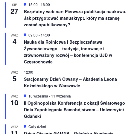
n
W
15:00
-
16:00
SIE
27
i
y
Bezpłatny webinar: Pierwsza publikacja naukowa.
o
r
Jak przygotować manuskrypt, który ma szansę
n
ó
e
ż
zostać opublikowany?
n
i
W
09:00
-
14:00
WRZ
o
4
y
Nauka dla Rolnictwa i Bezpieczeństwa
n
r
e
Żywnościowego – tradycja, innowacje i
ó
ż
zrównoważony rozwój – konferencja UJD w
n
Częstochowie
i
o
12:00
WRZ
n
5
e
Stacjonarny Dzień Otwarty – Akademia Leona
Koźmińskiego w Warszawie
W
10 września
-
11 września
WRZ
10
y
II Ogólnopolska Konferencja z okazji Światowego
r
Dnia Zapobiegania Samobójstwom – Uniwersytet
ó
ż
Gdański
n
i
W
Cały dzień
WRZ
o
11
y
Dzień Otwarty GAMNS – Gdańska Akademia
n