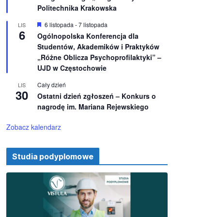
e
ż
Politechnika Krakowska
n
i
W
6 listopada
-
7 listopada
LIS
o
6
y
Ogólnopolska Konferencja dla
n
r
e
Studentów, Akademików i Praktyków
ó
ż
„Różne Oblicza Psychoprofilaktyki” –
n
UJD w Częstochowie
i
o
Cały dzień
LIS
n
30
e
Ostatni dzień zgłoszeń – Konkurs o
nagrodę im. Mariana Rejewskiego
Zobacz kalendarz
Studia podyplomowe