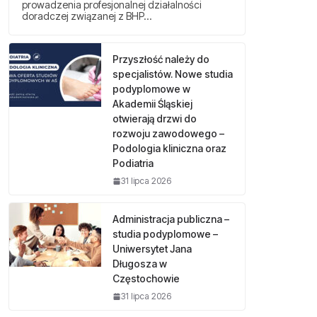
prowadzenia profesjonalnej działalności
doradczej związanej z BHP…
Przyszłość należy do
specjalistów. Nowe studia
podyplomowe w
Akademii Śląskiej
otwierają drzwi do
rozwoju zawodowego –
Podologia kliniczna oraz
Podiatria
31 lipca 2026
Administracja publiczna –
studia podyplomowe –
Uniwersytet Jana
Długosza w
Częstochowie
31 lipca 2026