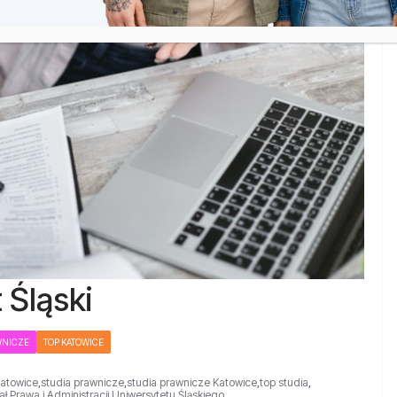
 Śląski
WNICZE
TOP KATOWICE
Katowice
,
studia prawnicze
,
studia prawnicze Katowice
,
top studia
,
ł Prawa i Administracji Uniwersytetu Śląskiego