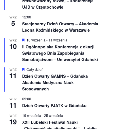
zrównoważony rozwój – konferencja
n
UJD w Częstochowie
i
o
12:00
WRZ
n
5
e
Stacjonarny Dzień Otwarty – Akademia
Leona Koźmińskiego w Warszawie
W
10 września
-
11 września
WRZ
10
y
II Ogólnopolska Konferencja z okazji
r
Światowego Dnia Zapobiegania
ó
ż
Samobójstwom – Uniwersytet Gdański
n
i
W
Cały dzień
WRZ
o
11
y
Dzień Otwarty GAMNS – Gdańska
n
r
e
Akademia Medyczna Nauk
ó
ż
Stosowanych
n
i
09:00
WRZ
o
11
Dzień Otwarty PJATK w Gdańsku
n
e
19 września
-
25 września
WRZ
19
XXII Lubelski Festiwal Nauki
„Ciekawość vis vitalis nauki” – Lublin