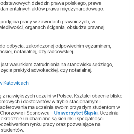
podstawowych dziedzin prawa polskiego, prawa
undamentalnych aktów prawa międzynarodowego.
 podjęcia pracy w zawodach prawniczych, w
iedliwości, organach ścigania, obsłudze prawnej
 do odbycia, zakończonej odpowiednim egzaminem,
ackiej, notarialnej, czy radcowskiej.
u jest warunkiem zatrudnienia na stanowisku sędziego,
ęcia praktyki adwokackiej, czy notarialnej.
i w Katowicach
ą z największych uczelni w Polsce. Kształci obecnie blisko
omowych i doktorantów w trybie stacjonarnym i
 zaoferowania ma uczelnia swoim przyszłym studentom w
 Chorzowie i Sosnowcu –
Uniwersytet Śląski
. Uczelnia
okrocznie uruchamiane są kierunki i specjalności
oczekiwaniom rynku pracy oraz pozwalające na
 studentów.