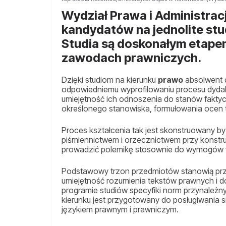
Wydział Prawa i Administrac
kandydatów na jednolite stu
Studia są doskonałym etape
zawodach prawniczych.
Dzięki studiom na kierunku
prawo
absolwent d
odpowiedniemu wyprofilowaniu procesu dyd
umiejętność ich odnoszenia do stanów fakty
określonego stanowiska, formułowania ocen 
Proces kształcenia tak jest skonstruowany b
piśmiennictwem i orzecznictwem przy konstru
prowadzić polemikę stosownie do wymogów wy
Podstawowy trzon przedmiotów stanowią prze
umiejętność rozumienia tekstów prawnych i d
programie studiów specyfiki norm przynależ
kierunku jest przygotowany do posługiwania s
językiem prawnym i prawniczym.