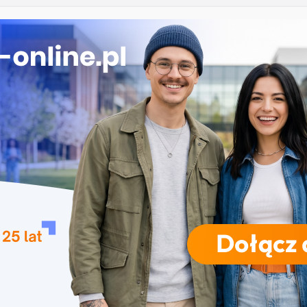
– Uniwersytet Gdański
łowieka i ocena żywności w Warszawie
 – Akademia Podlaska w Białymstoku
dowiska w Kielcach
dgoszczy
RODZAJE STUDIÓW
REKRUTACJA
DRZWI OTWARTE
TO