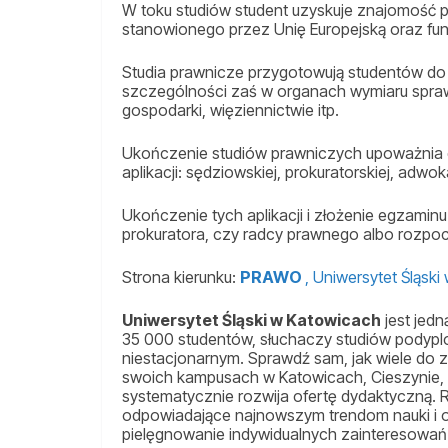
W toku studiów student uzyskuje znajomość 
stanowionego przez Unię Europejską oraz f
Studia prawnicze przygotowują studentów do
szczególności zaś w organach wymiaru spraw
gospodarki, więziennictwie itp.
Ukończenie studiów prawniczych upoważnia
aplikacji: sędziowskiej, prokuratorskiej, adwok
Ukończenie tych aplikacji i złożenie egzamin
prokuratora, czy radcy prawnego albo rozpocz
Strona kierunku:
PRAWO
, Uniwersytet Śląsk
Uniwersytet Śląski w Katowicach
jest jedn
35 000 studentów, słuchaczy studiów podypl
niestacjonarnym. Sprawdź sam, jak wiele do
swoich kampusach w Katowicach, Cieszynie,
systematycznie rozwija ofertę dydaktyczną. R
odpowiadające najnowszym trendom nauki i 
pielęgnowanie indywidualnych zainteresowań