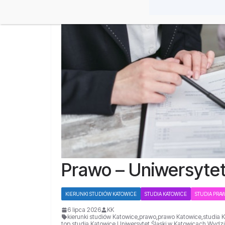
Prawo – Uniwersytet
KIERUNKI STUDIÓW KATOWICE
STUDIA KATOWICE
STUDIA PRA
6 lipca 2026
KK
kierunki studiów Katowice
,
prawo
,
prawo Katowice
,
studia 
top studia Katowice
,
Uniwersytet Śląski w Katowicach
,
Wydzia