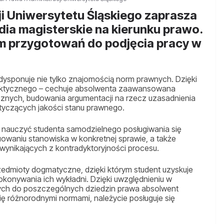
ji Uniwersytetu Śląskiego zaprasza
dia magisterskie na kierunku prawo.
m przygotowań do podjęcia pracy w
ysponuje nie tylko znajomością norm prawnych. Dzięki
aktycznego – cechuje absolwenta zaawansowana
cznych, budowania argumentacji na rzecz uzasadnienia
tyczących jakości stanu prawnego.
y nauczyć studenta samodzielnego posługiwania się
owaniu stanowiska w konkretnej sprawie, a także
nikających z kontradyktoryjności procesu.
dmioty dogmatyczne, dzięki którym student uzyskuje
okonywania ich wykładni. Dzięki uwzględnieniu w
nych do poszczególnych dziedzin prawa absolwent
ię różnorodnymi normami, należycie posługuje się