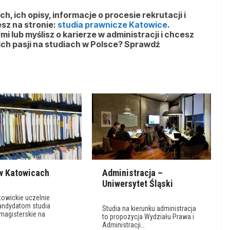
, ich opisy, informacje o procesie rekrutacji i
esz na stronie:
studia prawnicze Katowice
.
i lub myślisz o karierze w administracji i chcesz
ich pasji na studiach w Polsce? Sprawdź
w Katowicach
Administracja –
Uniwersytet Śląski
towickie uczelnie
kandydatom studia
Studia na kierunku administracja
 magisterskie na
to propozycja Wydziału Prawa i
…
Administracji…