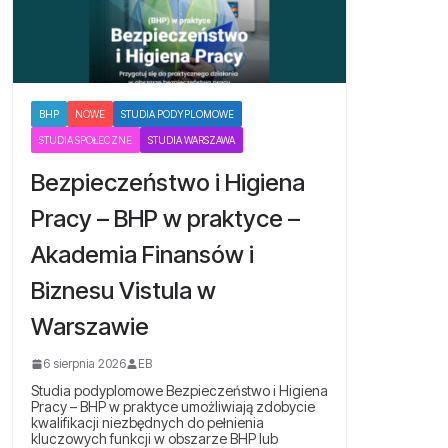
BHP
NOWE
STUDIA PODYPLOMOWE
STUDIA SPOŁECZNE
STUDIA WARSZAWA
Bezpieczeństwo i Higiena
Pracy – BHP w praktyce –
Akademia Finansów i
Biznesu Vistula w
Warszawie
6 sierpnia 2026
EB
Studia podyplomowe Bezpieczeństwo i Higiena
Pracy – BHP w praktyce umożliwiają zdobycie
kwalifikacji niezbędnych do pełnienia
kluczowych funkcji w obszarze BHP lub