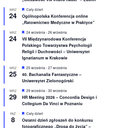
W
Cały dzień
WRZ
24
y
Ogólnopolska Konferencja online
r
„Ratownictwo Medyczne w Praktyce”
ó
ż
n
W
24 września
-
26 września
WRZ
24
i
y
VII Międzynarodowa Konferencja
o
r
Polskiego Towarzystwa Psychologii
n
ó
e
ż
Religii i Duchowości – Uniwersytet
n
Ignatianum w Krakowie
i
o
W
25 września
-
27 września
WRZ
n
25
y
e
40. Bachanalia Fantastyczne –
r
Uniwersytet Zielonogórski
ó
ż
n
W
29 września
-
30 września
WRZ
29
i
y
HR Meeting 2026 – Concordia Design i
o
r
Collegium Da Vinci w Poznaniu
n
ó
e
ż
n
W
Cały dzień
PAŹ
8
i
y
Ostatni dzień zgłoszeń do konkursu
o
r
fotograficznego „Droga do życia” –
n
ó