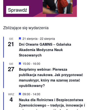
Zbliżające się wydarzenia
W
21 sierpnia
-
22 sierpnia
SIE
21
y
Dni Otwarte GAMNS – Gdańska
r
Akademia Medyczna Nauk
ó
ż
Stosowanych
n
i
W
15:00
-
16:00
SIE
o
27
y
Bezpłatny webinar: Pierwsza
n
r
e
publikacja naukowa. Jak przygotować
ó
ż
manuskrypt, który ma szansę zostać
n
opublikowany?
i
o
W
09:00
-
14:00
WRZ
n
4
y
e
Nauka dla Rolnictwa i Bezpieczeństwa
r
Żywnościowego – tradycja, innowacje i
ó
ż