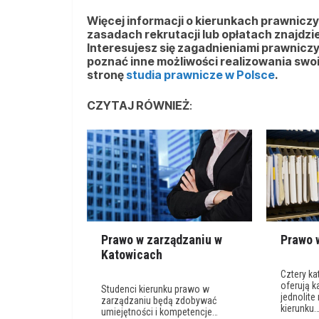
Więcej informacji o kierunkach prawniczych
zasadach rekrutacji lub opłatach znajdzi
Interesujesz się zagadnieniami prawniczym
poznać inne możliwości realizowania swo
stronę
studia prawnicze w Polsce
.
CZYTAJ RÓWNIEŻ
:
Prawo w zarządzaniu w
Prawo 
Katowicach
Cztery ka
oferują 
Studenci kierunku prawo w
jednolite
zarządzaniu będą zdobywać
kierunku
umiejętności i kompetencje…