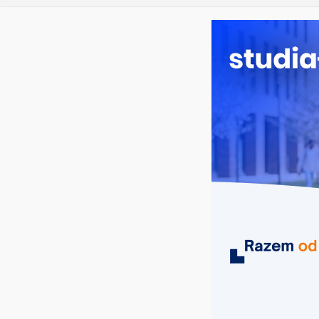
piątek, 7 sierpnia, 2026
Ostatnie wpisy:
Matematyka 
Żywienie cz
Psychologia
Ochrona śro
Prawo w By
MIASTA
UCZELNIE
KIERUNKI