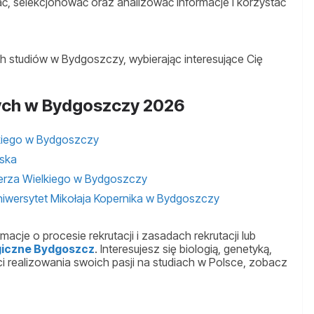
rać, selekcjonować oraz analizować informacje i korzystać
h studiów w Bydgoszczy, wybierając interesujące Cię
nych w Bydgoszczy 2026
lkiego w Bydgoszczy
oska
ierza Wielkiego w Bydgoszczy
niwersytet Mikołaja Kopernika w Bydgoszczy
rmacje o procesie rekrutacji i zasadach rekrutacji lub
ogiczne Bydgoszcz
. Interesujesz się biologią, genetyką,
i realizowania swoich pasji na studiach w Polsce, zobacz