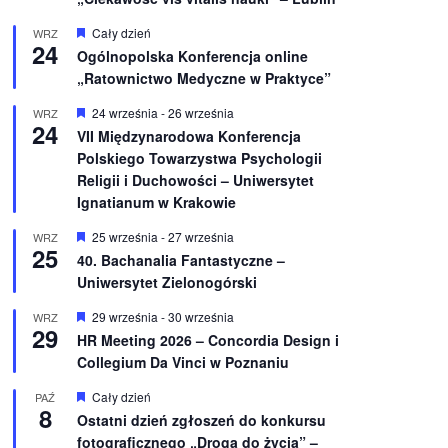
W
Cały dzień
WRZ
24
y
Ogólnopolska Konferencja online
r
„Ratownictwo Medyczne w Praktyce”
ó
ż
n
W
24 września
-
26 września
WRZ
24
i
y
VII Międzynarodowa Konferencja
o
r
Polskiego Towarzystwa Psychologii
n
ó
e
ż
Religii i Duchowości – Uniwersytet
n
Ignatianum w Krakowie
i
o
W
25 września
-
27 września
WRZ
n
25
y
e
40. Bachanalia Fantastyczne –
r
Uniwersytet Zielonogórski
ó
ż
n
W
29 września
-
30 września
WRZ
29
i
y
HR Meeting 2026 – Concordia Design i
o
r
Collegium Da Vinci w Poznaniu
n
ó
e
ż
n
W
Cały dzień
PAŹ
8
i
y
Ostatni dzień zgłoszeń do konkursu
o
r
fotograficznego „Droga do życia” –
n
ó