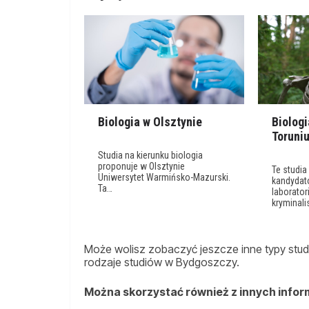
Biologia w Olsztynie
Biolog
Toruni
Studia na kierunku biologia
proponuje w Olsztynie
Te studia
Uniwersytet Warmińsko-Mazurski.
kandydat
Ta…
laborator
kryminal
Może wolisz zobaczyć jeszcze inne typy studi
rodzaje studiów w Bydgoszczy.
Można skorzystać również z innych infor