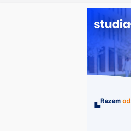
czwartek, 6 sierpnia, 2026
Ostatnie wpisy:
Prawo w
Pedagogi
Kosmetol
Logistyka
Elektron
MIASTA
UCZELNIE
KIERUNKI