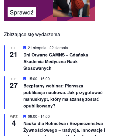
Zbliżające się wydarzenia
W
21 sierpnia
-
22 sierpnia
SIE
21
y
Dni Otwarte GAMNS – Gdańska
r
Akademia Medyczna Nauk
ó
ż
Stosowanych
n
i
W
15:00
-
16:00
SIE
o
27
y
Bezpłatny webinar: Pierwsza
n
r
e
publikacja naukowa. Jak przygotować
ó
ż
manuskrypt, który ma szansę zostać
n
opublikowany?
i
o
W
09:00
-
14:00
WRZ
n
4
y
e
Nauka dla Rolnictwa i Bezpieczeństwa
r
Żywnościowego – tradycja, innowacje i
ó
ż