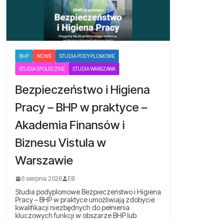
BHP
NOWE
STUDIA PODYPLOMOWE
STUDIA SPOŁECZNE
STUDIA WARSZAWA
Bezpieczeństwo i Higiena
Pracy – BHP w praktyce –
Akademia Finansów i
Biznesu Vistula w
Warszawie
6 sierpnia 2026
EB
Studia podyplomowe Bezpieczeństwo i Higiena
Pracy – BHP w praktyce umożliwiają zdobycie
kwalifikacji niezbędnych do pełnienia
kluczowych funkcji w obszarze BHP lub