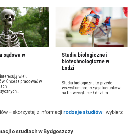
ia sądowa w
Studia biologiczne i
u
biotechnologiczne w
Łodzi
 interesują wielu
ów. Chcesz pracować w
Studia biologiczne to przede
iach
wszystkim propozycja kierunków
istycznych…
na Uniwersytecie Łódzkim….
ów – skorzystaj z informacji
rodzaje studiów
i wybierz
macji o studiach w Bydgoszczy