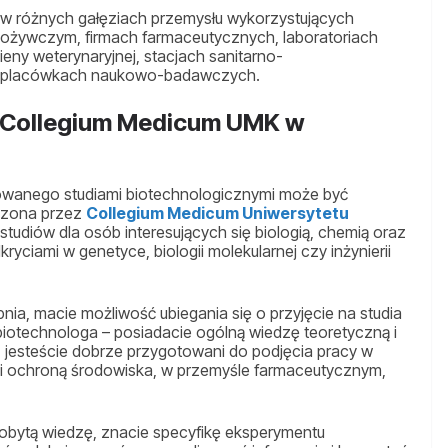
 w różnych gałęziach przemysłu wykorzystujących
pożywczym, firmach farmaceutycznych, laboratoriach
ieny weterynaryjnej, stacjach sanitarno-
in, placówkach naukowo-badawczych.
 Collegium Medicum UMK w
owanego studiami biotechnologicznymi może być
dzona przez
Collegium Medicum Uniwersytetu
k studiów dla osób interesujących się biologią, chemią oraz
ciami w genetyce, biologii molekularnej czy inżynierii
pnia, macie możliwość ubiegania się o przyjęcie na studia
iotechnologa – posiadacie ogólną wiedzę teoretyczną i
, jesteście dobrze przygotowani do podjęcia pracy w
 i ochroną środowiska, w przemyśle farmaceutycznym,
obytą wiedzę, znacie specyfikę eksperymentu