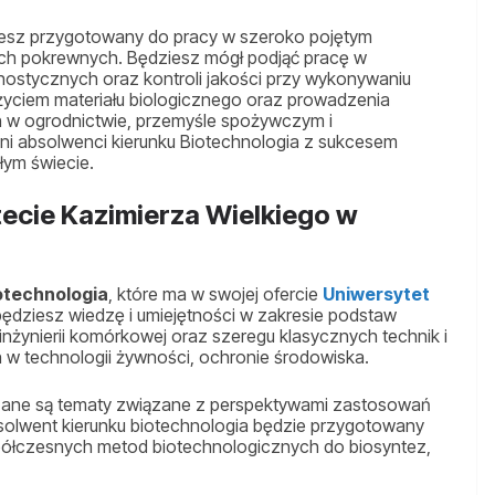
ziesz przygotowany do pracy w szeroko pojętym
ch pokrewnych. Będziesz mógł podjąć pracę w
nostycznych oraz kontroli jakości przy wykonywaniu
życiem materiału biologicznego oraz prowadzenia
w ogrodnictwie, przemyśle spożywczym i
ni absolwenci kierunku Biotechnologia z sukcesem
łym świecie.
ecie Kazimierza Wielkiego w
otechnologia
, które ma w swojej ofercie
Uniwersytet
będziesz wiedzę i umiejętności w zakresie podstaw
inżynierii komórkowej oraz szeregu klasycznych technik i
w technologii żywności, ochronie środowiska.
zane są tematy związane z perspektywami zastosowań
bsolwent kierunku biotechnologia będzie przygotowany
spółczesnych metod biotechnologicznych do biosyntez,