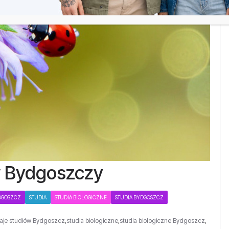
w Bydgoszczy
DGOSZCZ
STUDIA
STUDIA BIOLOGICZNE
STUDIA BYDGOSZCZ
aje studiów Bydgoszcz
,
studia biologiczne
,
studia biologiczne Bydgoszcz
,