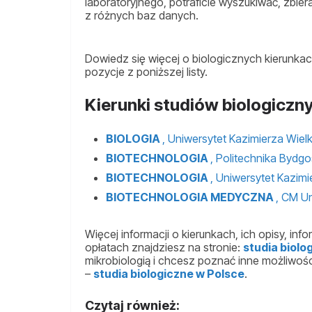
laboratoryjnego, potraficie wyszukiwać, zbie
z różnych baz danych.
Dowiedz się więcej o biologicznych kierunkac
pozycje z poniższej listy.
Kierunki studiów biologicz
BIOLOGIA
, Uniwersytet Kazimierza Wie
BIOTECHNOLOGIA
, Politechnika Bydg
BIOTECHNOLOGIA
, Uniwersytet Kazim
BIOTECHNOLOGIA MEDYCZNA
, CM U
Więcej informacji o kierunkach, ich opisy, info
opłatach znajdziesz na stronie:
studia biol
mikrobiologią i chcesz poznać inne możliwośc
–
studia biologiczne w Polsce
.
Czytaj również: