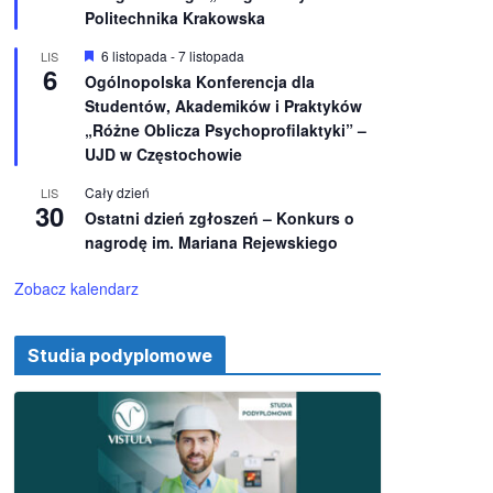
e
ż
Politechnika Krakowska
n
i
W
6 listopada
-
7 listopada
LIS
o
6
y
Ogólnopolska Konferencja dla
n
r
e
Studentów, Akademików i Praktyków
ó
ż
„Różne Oblicza Psychoprofilaktyki” –
n
UJD w Częstochowie
i
o
Cały dzień
LIS
n
30
e
Ostatni dzień zgłoszeń – Konkurs o
nagrodę im. Mariana Rejewskiego
Zobacz kalendarz
Studia podyplomowe