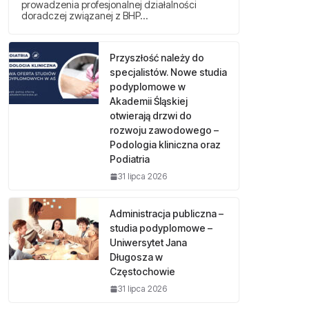
prowadzenia profesjonalnej działalności
doradczej związanej z BHP…
Przyszłość należy do
specjalistów. Nowe studia
podyplomowe w
Akademii Śląskiej
otwierają drzwi do
rozwoju zawodowego –
Podologia kliniczna oraz
Podiatria
31 lipca 2026
Administracja publiczna –
studia podyplomowe –
Uniwersytet Jana
Długosza w
Częstochowie
31 lipca 2026