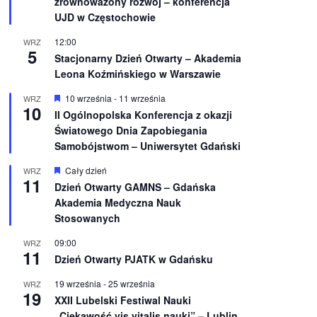
zrównoważony rozwój – konferencja
n
UJD w Częstochowie
i
o
12:00
WRZ
n
5
e
Stacjonarny Dzień Otwarty – Akademia
Leona Koźmińskiego w Warszawie
W
10 września
-
11 września
WRZ
10
y
II Ogólnopolska Konferencja z okazji
r
Światowego Dnia Zapobiegania
ó
ż
Samobójstwom – Uniwersytet Gdański
n
i
W
Cały dzień
WRZ
o
11
y
Dzień Otwarty GAMNS – Gdańska
n
r
e
Akademia Medyczna Nauk
ó
ż
Stosowanych
n
i
09:00
WRZ
o
11
Dzień Otwarty PJATK w Gdańsku
n
e
19 września
-
25 września
WRZ
19
XXII Lubelski Festiwal Nauki
„Ciekawość vis vitalis nauki” – Lublin