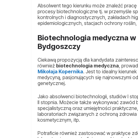
Absolwent tego kierunku może znaleźć pracę
procesy biotechnologiczne tj. w przemyśle s
kontrolnych i diagnostycznych, zakładach hig
epidemiologicznych, stacjach ochrony rośl
Biotechnologia medyczna w
Bydgoszczy
Ciekawą propozycją dla kandydata zainteres
również
biotechnologia medyczna
, prowa
Mikołaja Kopernika
. Jest to idealny kierune
medycyną, pasjonujących się najnowszymi odkry
genetycznej.
Jako absolwenci biotechnologii, studiów I sto
II stopnia. Możecie także wykonywać zawód b
specjalistyczną oraz umiejętności praktyczne
laboratoriach związanych z ochroną zdrowia
kosmetycznym, itp.
Potraficie również zastosować w praktyce zd