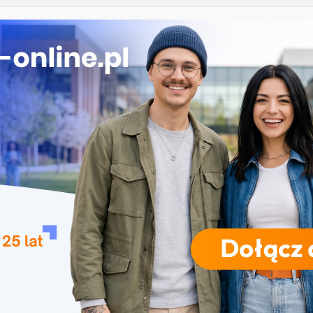
 Łomży
ka przedszkolna i wczesnoszkolna w Skierniewicach
ogia w Opolu
 – studia inżynierskie na Uniwersytecie Szczecińskim
iczne przetwarzanie informacji w Krakowie
RODZAJE STUDIÓW
REKRUTACJA
DRZWI OTWARTE
TO