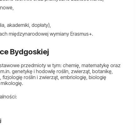
renowe,
a, akademiki, dopłaty),
amach międzynarodowej wymiany Erasmus+.
ice Bydgoskiej
odstawowe przedmioty w tym: chemię, matematykę oraz
m.in. genetykę i hodowlę roślin, zwierząt, botanikę,
fizjologię roślin i zwierząt, embriologię, biologię
 mikologię.
alności:
j