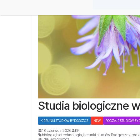
Studia biologiczne 
KIERUNKI STUDIÓW BYDGOSZCZ
NEW
RODZAJE STUDIÓW BY
18 czerwca 2026
KK
biologia
,
biotechnologia
,
kierunki studiów Bydgoszcz
,
rodz
studia Bydgoszcz