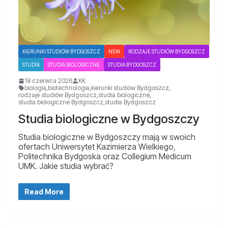
KIERUNKI STUDIÓW BYDGOSZCZ
NEW
RODZAJE STUDIÓW BYDGOSZCZ
STUDIA
STUDIA BIOLOGICZNE
STUDIA BYDGOSZCZ
18 czerwca 2026
KK
biologia
,
biotechnologia
,
kierunki studiów Bydgoszcz
,
rodzaje studiów Bydgoszcz
,
studia biologiczne
,
studia biologiczne Bydgoszcz
,
studia Bydgoszcz
Studia biologiczne w Bydgoszczy
Studia biologiczne w Bydgoszczy mają w swoich
ofertach Uniwersytet Kazimierza Wielkiego,
Politechnika Bydgoska oraz Collegium Medicum
UMK. Jakie studia wybrać?
Read More