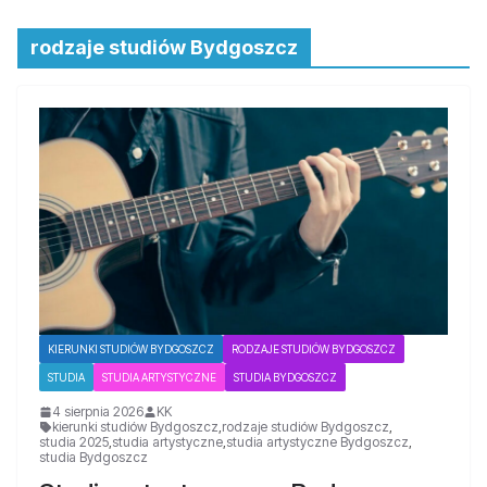
rodzaje studiów Bydgoszcz
KIERUNKI STUDIÓW BYDGOSZCZ
RODZAJE STUDIÓW BYDGOSZCZ
STUDIA
STUDIA ARTYSTYCZNE
STUDIA BYDGOSZCZ
4 sierpnia 2026
KK
kierunki studiów Bydgoszcz
,
rodzaje studiów Bydgoszcz
,
studia 2025
,
studia artystyczne
,
studia artystyczne Bydgoszcz
,
studia Bydgoszcz