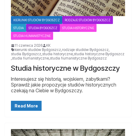
KIERUNKI STUDIÓW BYDGOSZCZ
RODZAJE STUDIÓW BYDGOSZCZ
STUDIA
STUDIA BYDGOSZCZ
STUDIA HISTORYCZNE
STUDIA HUMANISTYCZNE
11 czerwca 2026
KK
kierunki studiów Bydgoszcz
,
rodzaje studiów Bydgoszcz
,
studia Bydgoszcz
,
studia historyczne
,
studia historyczne Bydgoszcz
,
studia humanistyczne
,
studia humanistyczne Bydgoszcz
Studia historyczne w Bydgoszczy
Interesujesz się historią, wojskiem, zabytkami?
Sprawdź jakie propozycje studiów historycznych
czekają na Ciebie w Bydgoszczy.
Read More