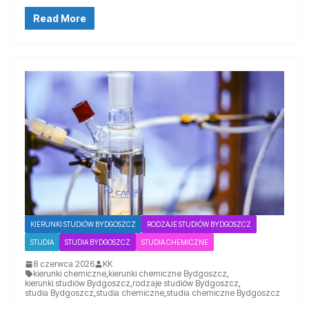
Read More
KIERUNKI STUDIÓW BYDGOSZCZ
RODZAJE STUDIÓW BYDGOSZCZ
STUDIA
STUDIA BYDGOSZCZ
STUDIA CHEMICZNE
8 czerwca 2026
KK
kierunki chemiczne
,
kierunki chemiczne Bydgoszcz
,
kierunki studiów Bydgoszcz
,
rodzaje studiów Bydgoszcz
,
studia Bydgoszcz
,
studia chemiczne
,
studia chemiczne Bydgoszcz