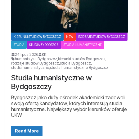
KIERUNKI STUDIÓW BYDGOSZCZ
NEW
RODZAJE STUDIÓW BYDGOSZCZ
STUDIA
STUDIA BYDGOSZCZ
STUDIA HUMANISTYCZNE
24 lipca 2026
KK
humanistyka Bydgoszcz
,
kierunki studiów Bydgoszcz
,
rodzaje studiów Bydgoszcz
,
studia Bydgoszcz
,
studia humanistyczne
,
studia humanistyczne Bydgoszcz
Studia humanistyczne w
Bydgoszczy
Bydgoszcz jako duży ośrodek akademicki zadowoli
swoją ofertą kandydatów, których interesują studia
humanistyczne. Największy wybór kierunków oferuje
UKW.
Read More