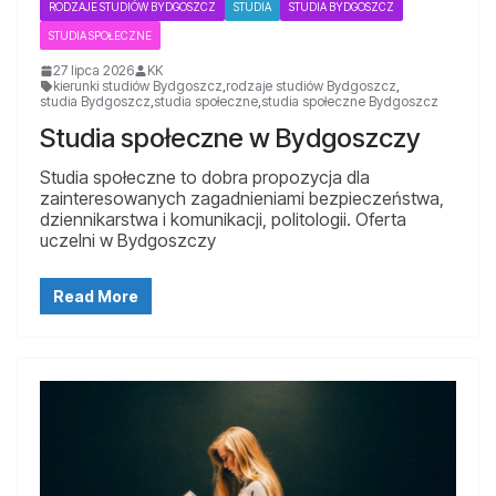
RODZAJE STUDIÓW BYDGOSZCZ
STUDIA
STUDIA BYDGOSZCZ
STUDIA SPOŁECZNE
27 lipca 2026
KK
kierunki studiów Bydgoszcz
,
rodzaje studiów Bydgoszcz
,
studia Bydgoszcz
,
studia społeczne
,
studia społeczne Bydgoszcz
Studia społeczne w Bydgoszczy
Studia społeczne to dobra propozycja dla
zainteresowanych zagadnieniami bezpieczeństwa,
dziennikarstwa i komunikacji, politologii. Oferta
uczelni w Bydgoszczy
Read More