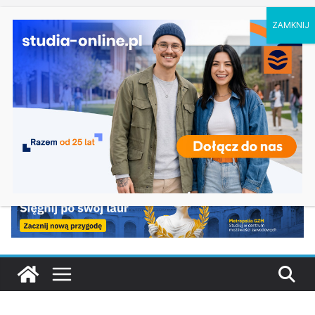
niedziela, 9 sierpnia, 2026
Filozofia w Szczecinie
Ostatnie wpisy:
Geografia w Gdańsku
Ratownictwo medyczne w Olsztynie
Logistyka w Koszalinie
Informatyka w Nysie