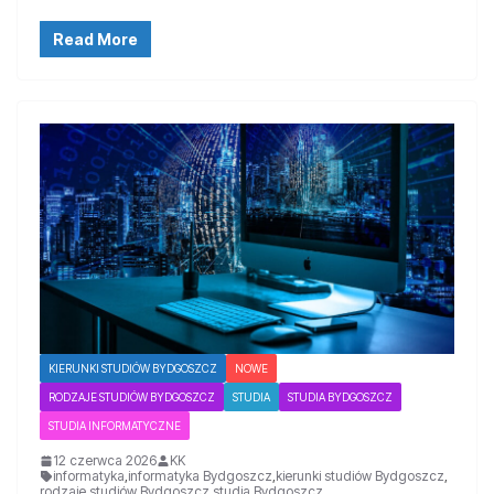
Read More
KIERUNKI STUDIÓW BYDGOSZCZ
NOWE
RODZAJE STUDIÓW BYDGOSZCZ
STUDIA
STUDIA BYDGOSZCZ
STUDIA INFORMATYCZNE
12 czerwca 2026
KK
informatyka
,
informatyka Bydgoszcz
,
kierunki studiów Bydgoszcz
,
rodzaje studiów Bydgoszcz
,
studia Bydgoszcz
,