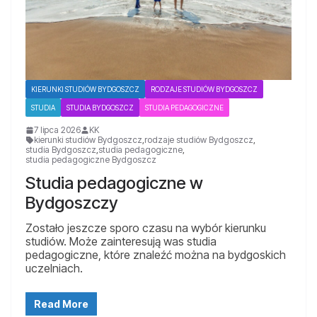
KIERUNKI STUDIÓW BYDGOSZCZ
RODZAJE STUDIÓW BYDGOSZCZ
STUDIA
STUDIA BYDGOSZCZ
STUDIA PEDAGOGICZNE
7 lipca 2026
KK
kierunki studiów Bydgoszcz
,
rodzaje studiów Bydgoszcz
,
studia Bydgoszcz
,
studia pedagogiczne
,
studia pedagogiczne Bydgoszcz
Studia pedagogiczne w
Bydgoszczy
Zostało jeszcze sporo czasu na wybór kierunku
studiów. Może zainteresują was studia
pedagogiczne, które znaleźć można na bydgoskich
uczelniach.
Read More