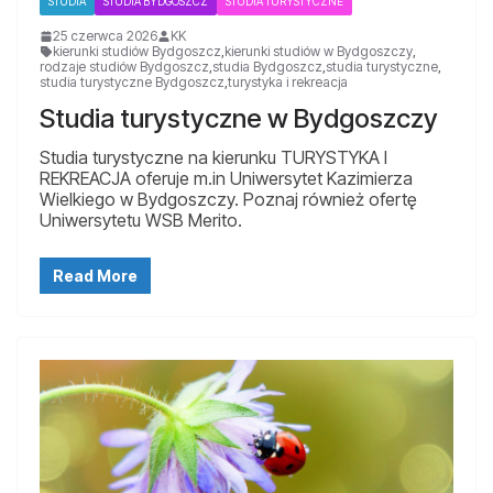
STUDIA
STUDIA BYDGOSZCZ
STUDIA TURYSTYCZNE
25 czerwca 2026
KK
kierunki studiów Bydgoszcz
,
kierunki studiów w Bydgoszczy
,
rodzaje studiów Bydgoszcz
,
studia Bydgoszcz
,
studia turystyczne
,
studia turystyczne Bydgoszcz
,
turystyka i rekreacja
Studia turystyczne w Bydgoszczy
Studia turystyczne na kierunku TURYSTYKA I
REKREACJA oferuje m.in Uniwersytet Kazimierza
Wielkiego w Bydgoszczy. Poznaj również ofertę
Uniwersytetu WSB Merito.
Read More