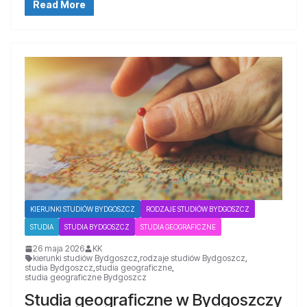
Read More
KIERUNKI STUDIÓW BYDGOSZCZ
RODZAJE STUDIÓW BYDGOSZCZ
STUDIA
STUDIA BYDGOSZCZ
STUDIA GEOGRAFICZNE
26 maja 2026
KK
kierunki studiów Bydgoszcz
,
rodzaje studiów Bydgoszcz
,
studia Bydgoszcz
,
studia geograficzne
,
studia geograficzne Bydgoszcz
Studia geograficzne w Bydgoszczy