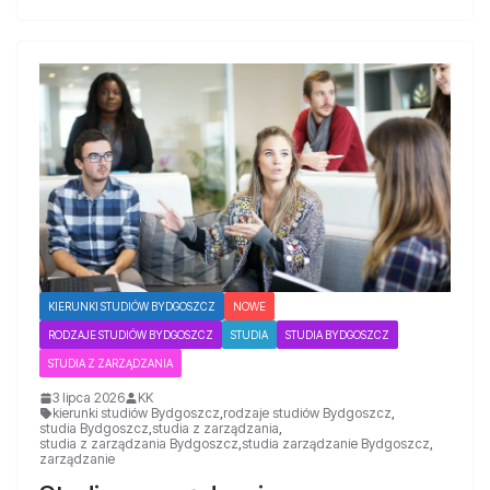
KIERUNKI STUDIÓW BYDGOSZCZ
NOWE
RODZAJE STUDIÓW BYDGOSZCZ
STUDIA
STUDIA BYDGOSZCZ
STUDIA Z ZARZĄDZANIA
3 lipca 2026
KK
kierunki studiów Bydgoszcz
,
rodzaje studiów Bydgoszcz
,
studia Bydgoszcz
,
studia z zarządzania
,
studia z zarządzania Bydgoszcz
,
studia zarządzanie Bydgoszcz
,
zarządzanie