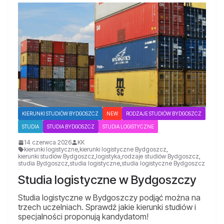
KIERUNKI STUDIÓW BYDGOSZCZ
NEW
RODZAJE STUDIÓW BYDGOSZCZ
STUDIA
STUDIA BYDGOSZCZ
STUDIA LOGISTYCZNE
14 czerwca 2026
KK
kierunki logistyczne
,
kierunki logistyczne Bydgoszcz
,
kierunki studiów Bydgoszcz
,
logistyka
,
rodzaje studiów Bydgoszcz
,
studia Bydgoszcz
,
studia logistyczne
,
studia logistyczne Bydgoszcz
Studia logistyczne w Bydgoszczy
Studia logistyczne w Bydgoszczy podjąć można na
trzech uczelniach. Sprawdź jakie kierunki studiów i
specjalności proponują kandydatom!