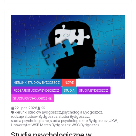
KIERUNKI STUDIÓW BYDGOSZCZ
NOWE
RODZAJE STUDIÓW BYDGOSZCZ
STUDIA
STUDIA BYDGOSZCZ
STUDIA PSYCHOLOGICZNE
22 lipca 2026
KK
kierunki studiów Bydgoszcz
,
psychologia Bydgoszcz
,
rodzaje studiów Bydgoszcz
,
studia Bydgoszcz
,
studia psychologiczne
,
studia psychologiczne Bydgoszcz
,
UKW
,
Uniwersytet WSB Merito Bydgoszcz
,
WSG Bydgoszcz
Studia psychologiczne w