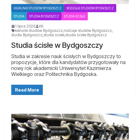
KIERUNKI STUDIÓW BYDGOSZCZ
RODZAJE STUDIÓW BYDGOSZCZ
STUDIA
STUDIA BYDGOSZCZ
STUDIA ŚCISŁE
1 lipca 2026
KK
kierunki studiów Bydgoszcz
,
rodzaje studiów Bydgoszcz
,
studia Bydgoszcz
,
studia ścisłe
,
studia ścisłe Bydgoszcz
Studia ścisłe w Bydgoszczy
Studia w zakresie nauk ścisłych w Bydgoszczy to
propozycje, które dla kandydatów przygotowały na
nowy rok akademicki Uniwersytet Kazimierza
Wielkiego oraz Politechnika Bydgoska.
Read More