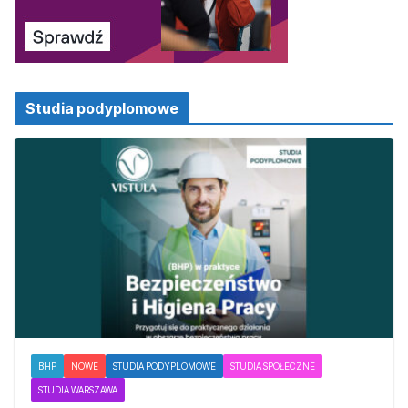
Studia podyplomowe
BHP
NOWE
STUDIA PODYPLOMOWE
STUDIA SPOŁECZNE
STUDIA WARSZAWA