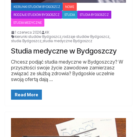
KIERUNKI STUDIÓW BYDGOSZCZ
NOWE
RODZAJE STUDIÓW BYDGOSZCZ
STUDIA
STUDIA BYDGOSZCZ
STUDIA MEDYCZNE
1 czerwca 2026
KK
kierunki studiów Bydgoszcz
,
rodzaje studiów Bydgoszcz
,
studia Bydgoszcz
,
studia medyczne Bydgoszcz
Studia medyczne w Bydgoszczy
Chcesz podjąć studia medyczne w Bydgoszczy? W
przyszłości swoje życie zawodowe zamierzasz
związać ze służbą zdrowia? Bydgoskie uczelnie
swoją ofertą dają …
Read More