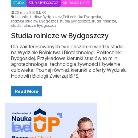
STUDIA
STUDIA BYDGOSZCZ
STUDIA ROLNICZE
22 maja 2026
KK
kierunki studiów Bydgoszcz
,
Politechnika Bydgoska
,
rodzaje studiów Bydgoszcz
,
studia Bydgoszcz
,
studia rolnicze
,
studia rolnicze Bydgoszcz
Studia rolnicze w Bydgoszczy
Dla zainteresowanych tym obszarem wiedzy studia
na Wydziale Rolnictwa i Biotechnologii Politechniki
Bydgoskiej. Przykładowe kierunki studiów to m.in.
agrotechnologia, technologia żywności i żywienie
człowieka. Poznaj również kierunki z oferty Wydziału
Hodowli i Biologii Zwierząt BPŚ.
Read More