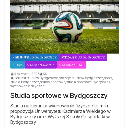
KIERUNKI STUDIÓW BYDGOSZCZ
RODZAJE STUDIÓW BYDGOSZCZ
STUDIA
STUDIA BYDGOSZCZ
STUDIA SPORTOWE
9 czerwca 2026
KK
kierunki studiów Bydgoszcz
,
rodzaje studiów Bydgoszcz
,
sport
,
studia Bydgoszcz
,
studia sportowe
,
studia sportowe Bydgoszcz
,
wychowanie fizyczne
Studia sportowe w Bydgoszczy
Studia na kierunku wychowanie fizyczne to m.in.
propozycja Uniwersytetu Kazimierza Wielkiego w
Bydgoszczy oraz Wyższej Szkoły Gospodarki w
Bydgoszczy