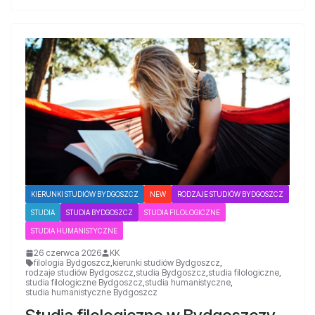
KIERUNKI STUDIÓW BYDGOSZCZ
NEW
RODZAJE STUDIÓW BYDGOSZCZ
STUDIA
STUDIA BYDGOSZCZ
STUDIA FILOLOGICZNE
STUDIA HUMANISTYCZNE
26 czerwca 2026
KK
filologia Bydgoszcz
,
kierunki studiów Bydgoszcz
,
rodzaje studiów Bydgoszcz
,
studia Bydgoszcz
,
studia filologiczne
,
studia filologiczne Bydgoszcz
,
studia humanistyczne
,
studia humanistyczne Bydgoszcz