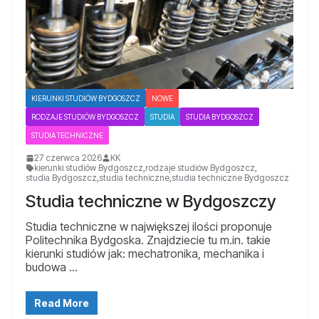
KIERUNKI STUDIÓW BYDGOSZCZ
NOWE
RODZAJE STUDIÓW BYDGOSZCZ
STUDIA
STUDIA BYDGOSZCZ
STUDIA TECHNICZNE
27 czerwca 2026
KK
kierunki studiów Bydgoszcz
,
rodzaje studiów Bydgoszcz
,
studia Bydgoszcz
,
studia techniczne
,
studia techniczne Bydgoszcz
Studia techniczne w Bydgoszczy
Studia techniczne w największej ilości proponuje
Politechnika Bydgoska. Znajdziecie tu m.in. takie
kierunki studiów jak: mechatronika, mechanika i
budowa …
Read More