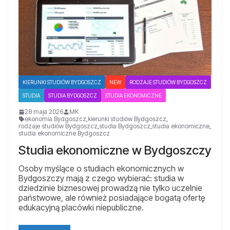
KIERUNKI STUDIÓW BYDGOSZCZ
NEW
RODZAJE STUDIÓW BYDGOSZCZ
STUDIA
STUDIA BYDGOSZCZ
STUDIA EKONOMICZNE
28 maja 2026
MK
ekonomia Bydgoszcz
,
kierunki studiów Bydgoszcz
,
rodzaje studiów Bydgoszcz
,
studia Bydgoszcz
,
studia ekonomiczne
,
studia ekonomiczne Bydgoszcz
Studia ekonomiczne w Bydgoszczy
Osoby myślące o studiach ekonomicznych w
Bydgoszczy mają z czego wybierać: studia w
dziedzinie biznesowej prowadzą nie tylko uczelnie
państwowe, ale również posiadające bogatą ofertę
edukacyjną placówki niepubliczne.