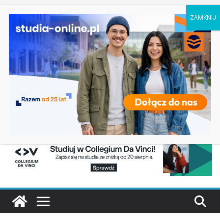
czwartek, 6 sierpnia, 2026
Logistyka – studia inżynierskie na Uniwersytecie
Ostatnie
Szczecińskim
wpisy:
Elektroniczne przetwarzanie informacji w
Krakowie
Prawo w Łomży
Pedagogika przedszkolna i wczesnoszkolna w
Skierniewicach
Kosmetologia w Opolu