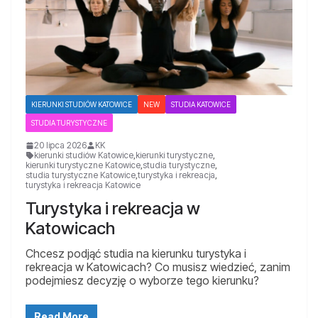
KIERUNKI STUDIÓW KATOWICE
NEW
STUDIA KATOWICE
STUDIA TURYSTYCZNE
20 lipca 2026
KK
kierunki studiów Katowice
,
kierunki turystyczne
,
kierunki turystyczne Katowice
,
studia turystyczne
,
studia turystyczne Katowice
,
turystyka i rekreacja
,
turystyka i rekreacja Katowice
Turystyka i rekreacja w
Katowicach
Chcesz podjąć studia na kierunku turystyka i
rekreacja w Katowicach? Co musisz wiedzieć, zanim
podejmiesz decyzję o wyborze tego kierunku?
Read More