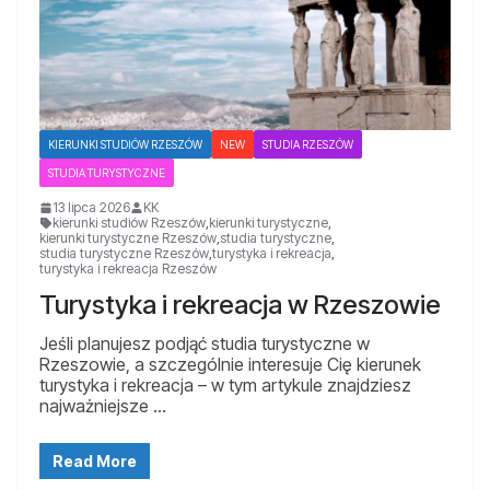
KIERUNKI STUDIÓW RZESZÓW
NEW
STUDIA RZESZÓW
STUDIA TURYSTYCZNE
13 lipca 2026
KK
kierunki studiów Rzeszów
,
kierunki turystyczne
,
kierunki turystyczne Rzeszów
,
studia turystyczne
,
studia turystyczne Rzeszów
,
turystyka i rekreacja
,
turystyka i rekreacja Rzeszów
Turystyka i rekreacja w Rzeszowie
Jeśli planujesz podjąć studia turystyczne w
Rzeszowie, a szczególnie interesuje Cię kierunek
turystyka i rekreacja – w tym artykule znajdziesz
najważniejsze …
Read More