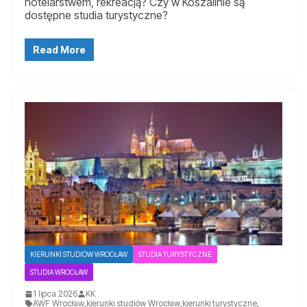
hotelarstwem, rekreacją? Czy w Koszalinie są
dostępne studia turystyczne?
Read More
KIERUNKI STUDIÓW WROCŁAW
STUDIA TURYSTYCZNE
STUDIA WROCŁAW
1 lipca 2026
KK
AWF Wrocław
,
kierunki studiów Wrocław
,
kierunki turystyczne
,