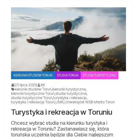
KIERUNKI STUDIÓW TORUŃ
STUDIA TORUŃ
STUDIA TURYSTYCZNE
23 lipca 2026
KK
kierunki studiów Toruń
,
kierunki turystyczne
,
kierunki turystyczne Toruń
,
studia turystyczne
,
studia turystyczne Toruń
,
turystyka i rekreacja
,
turystyka i rekreacja Toruń
,
UMK
,
Uniwersytet WSB Merito Toruń
Turystyka i rekreacja w Toruniu
Chcesz wybrać studia na kierunku turystyka i
rekreacja w Toruniu? Zastanawiasz się, która
toruńska uczelnia będzie dla Ciebie najlepszym