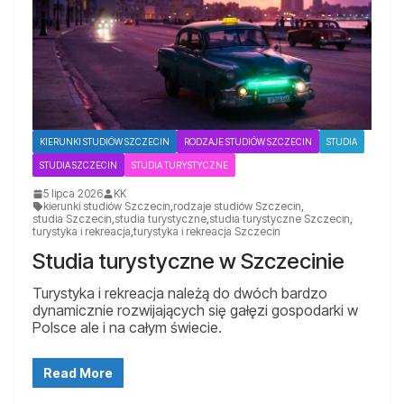
KIERUNKI STUDIÓW SZCZECIN
RODZAJE STUDIÓW SZCZECIN
STUDIA
STUDIA SZCZECIN
STUDIA TURYSTYCZNE
5 lipca 2026
KK
kierunki studiów Szczecin
,
rodzaje studiów Szczecin
,
studia Szczecin
,
studia turystyczne
,
studia turystyczne Szczecin
,
turystyka i rekreacja
,
turystyka i rekreacja Szczecin
Studia turystyczne w Szczecinie
Turystyka i rekreacja należą do dwóch bardzo
dynamicznie rozwijających się gałęzi gospodarki w
Polsce ale i na całym świecie.
Read More