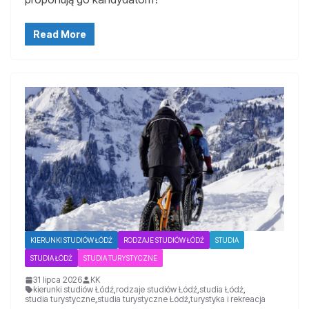
Read More
KIERUNKI STUDIÓW ŁÓDŹ
RODZAJE STUDIÓW ŁÓDŹ
STUDIA
STUDIA ŁÓDŹ
STUDIA TURYSTYCZNE
31 lipca 2026
KK
kierunki studiów Łódź
,
rodzaje studiów Łódź
,
studia Łódź
,
studia turystyczne
,
studia turystyczne Łódź
,
turystyka i rekreacja