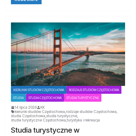
KIERUNKI STUDIÓW CZĘSTOCHOWA
RODZAJE STUDIÓW CZĘSTOCHOWA
STUDIA
STUDIA CZĘSTOCHOWA
STUDIA TURYSTYCZNE
14 lipca 2026
KK
kierunki studiów Częstochowa
,
rodzaje studiów Częstochowa
,
studia Częstochowa
,
studia turystyczne
,
studia turystyczne Częstochowa
,
turystyka i rekreacja
Studia turystyczne w