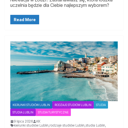
uczelnia będzie dla Ciebie najlepszym wyborem?
Read More
KIERUNKI STUDIÓW LUBLIN
RODZAJE STUDIÓW LUBLIN
STUDIA
STUDIA LUBLIN
STUDIA TURYSTYCZNE
9 lipca 2026
KK
kierunki studiów Lublin
,
rodzaje studiów Lublin
,
studia Lublin
,