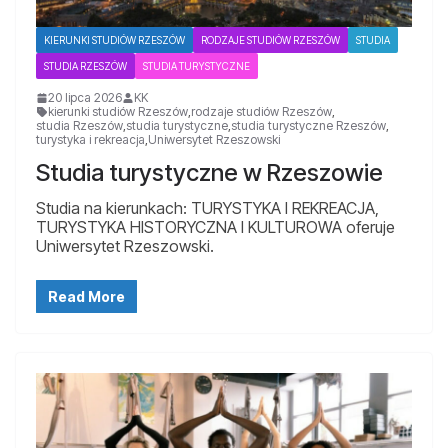
KIERUNKI STUDIÓW RZESZÓW
RODZAJE STUDIÓW RZESZÓW
STUDIA
STUDIA RZESZÓW
STUDIA TURYSTYCZNE
20 lipca 2026
KK
kierunki studiów Rzeszów
,
rodzaje studiów Rzeszów
,
studia Rzeszów
,
studia turystyczne
,
studia turystyczne Rzeszów
,
turystyka i rekreacja
,
Uniwersytet Rzeszowski
Studia turystyczne w Rzeszowie
Studia na kierunkach: TURYSTYKA I REKREACJA,
TURYSTYKA HISTORYCZNA I KULTUROWA oferuje
Uniwersytet Rzeszowski.
Read More