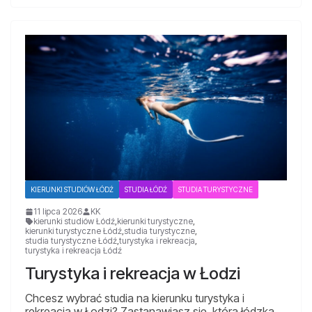
KIERUNKI STUDIÓW ŁÓDŹ
STUDIA ŁÓDŹ
STUDIA TURYSTYCZNE
11 lipca 2026
KK
kierunki studiów Łódź
,
kierunki turystyczne
,
kierunki turystyczne Łódź
,
studia turystyczne
,
studia turystyczne Łódź
,
turystyka i rekreacja
,
turystyka i rekreacja Łódź
Turystyka i rekreacja w Łodzi
Chcesz wybrać studia na kierunku turystyka i
rekreacja w Łodzi? Zastanawiasz się, która łódzka