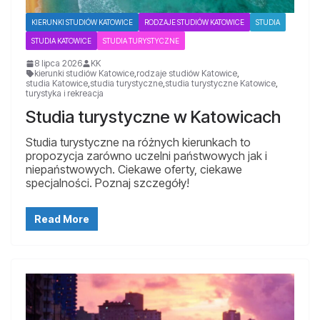
KIERUNKI STUDIÓW KATOWICE
RODZAJE STUDIÓW KATOWICE
STUDIA
STUDIA KATOWICE
STUDIA TURYSTYCZNE
8 lipca 2026
KK
kierunki studiów Katowice
,
rodzaje studiów Katowice
,
studia Katowice
,
studia turystyczne
,
studia turystyczne Katowice
,
turystyka i rekreacja
Studia turystyczne w Katowicach
Studia turystyczne na różnych kierunkach to
propozycja zarówno uczelni państwowych jak i
niepaństwowych. Ciekawe oferty, ciekawe
specjalności. Poznaj szczegóły!
Read More