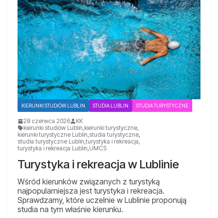
KIERUNKI STUDIÓW LUBLIN
STUDIA LUBLIN
STUDIA TURYSTYCZNE
28 czerwca 2026
KK
kierunki studiów Lublin
,
kierunki turystyczne
,
kierunki turystyczne Lublin
,
studia turystyczne
,
studia turystyczne Lublin
,
turystyka i rekreacja
,
turystyka i rekreacja Lublin
,
UMCS
Turystyka i rekreacja w Lublinie
Wśród kierunków związanych z turystyką
najpopularniejsza jest turystyka i rekreacja.
Sprawdzamy, które uczelnie w Lublinie proponują
studia na tym właśnie kierunku.