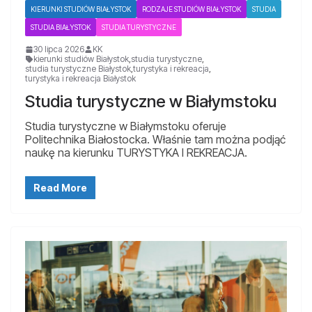
KIERUNKI STUDIÓW BIAŁYSTOK
RODZAJE STUDIÓW BIAŁYSTOK
STUDIA
STUDIA BIAŁYSTOK
STUDIA TURYSTYCZNE
30 lipca 2026
KK
kierunki studiów Białystok
,
studia turystyczne
,
studia turystyczne Białystok
,
turystyka i rekreacja
,
turystyka i rekreacja Białystok
Studia turystyczne w Białymstoku
Studia turystyczne w Białymstoku oferuje
Politechnika Białostocka. Właśnie tam można podjąć
naukę na kierunku TURYSTYKA I REKREACJA.
Read More