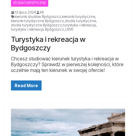
STUDIA TURYSTYCZNE
13 lipca 2026
KK
kierunki studiów Bydgoszcz
,
kierunki turystyczne
,
kierunki turystyczne Bydgoszcz
,
studia turystyczne
,
studia turystyczne Bydgoszcz
,
turystyka i rekreacja
,
turystyka i rekreacja Bydgoszcz
,
UKW
Turystyka i rekreacja w
Bydgoszczy
Chcesz studiować kierunek turystyka i rekreacja w
Bydgoszczy? Sprawdź w pierwszej kolejności, które
uczelnie mają ten kierunek w swojej ofercie!
Read More