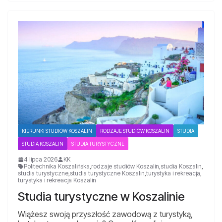
KIERUNKI STUDIÓW KOSZALIN
RODZAJE STUDIÓW KOSZALIN
STUDIA
STUDIA KOSZALIN
STUDIA TURYSTYCZNE
4 lipca 2026
KK
Politechnika Koszalińska
,
rodzaje studiów Koszalin
,
studia Koszalin
,
studia turystyczne
,
studia turystyczne Koszalin
,
turystyka i rekreacja
,
turystyka i rekreacja Koszalin
Studia turystyczne w Koszalinie
Wiążesz swoją przyszłość zawodową z turystyką,