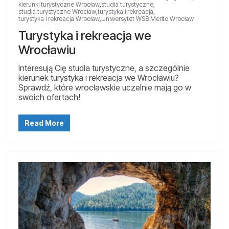
kierunki turystyczne Wrocław
,
studia turystyczne
,
studia turystyczne Wrocław
,
turystyka i rekreacja
,
turystyka i rekreacja Wrocław
,
Uniwersytet WSB Merito Wrocław
Turystyka i rekreacja we
Wrocławiu
Interesują Cię studia turystyczne, a szczególnie
kierunek turystyka i rekreacja we Wrocławiu?
Sprawdź, które wrocławskie uczelnie mają go w
swoich ofertach!
Read More