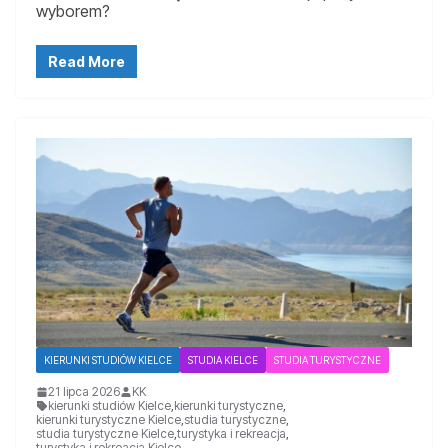
wyborem?
Read More
KIERUNKI STUDIÓW KIELCE
STUDIA KIELCE
STUDIA TURYSTYCZNE
21 lipca 2026
KK
kierunki studiów Kielce
,
kierunki turystyczne
,
kierunki turystyczne Kielce
,
studia turystyczne
,
studia turystyczne Kielce
,
turystyka i rekreacja
,
turystyka i rekreacja Kielce
,