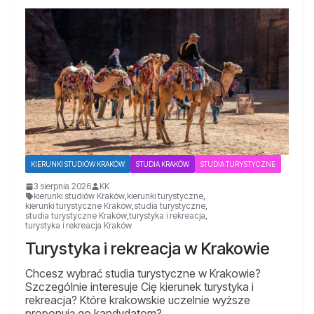
KIERUNKI STUDIÓW KRAKÓW
STUDIA KRAKÓW
STUDIA TURYSTYCZNE
3 sierpnia 2026
KK
kierunki studiów Kraków
,
kierunki turystyczne
,
kierunki turystyczne Kraków
,
studia turystyczne
,
studia turystyczne Kraków
,
turystyka i rekreacja
,
turystyka i rekreacja Kraków
Turystyka i rekreacja w Krakowie
Chcesz wybrać studia turystyczne w Krakowie?
Szczególnie interesuje Cię kierunek turystyka i
rekreacja? Które krakowskie uczelnie wyższe
proponują go kandydatom?