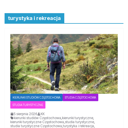
turystyka i rekreacja
KIERUNKI STUDIÓW CZĘSTOCHOWA
STUDIA CZĘSTOCHOWA
STUDIA TURYSTYCZNE
5 sierpnia 2026
KK
kierunki studiów Częstochowa
,
kierunki turystyczne
,
kierunki turystyczne Częstochowa
,
studia turystyczne
,
studia turystyczne Częstochowa
,
turystyka i rekreacja
,