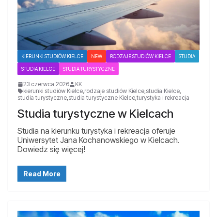
KIERUNKI STUDIÓW KIELCE
NEW
RODZAJE STUDIÓW KIELCE
STUDIA
STUDIA KIELCE
STUDIA TURYSTYCZNE
23 czerwca 2026
KK
kierunki studiów Kielce
,
rodzaje studiów Kielce
,
studia Kielce
,
studia turystyczne
,
studia turystyczne Kielce
,
turystyka i rekreacja
Studia turystyczne w Kielcach
Studia na kierunku turystyka i rekreacja oferuje
Uniwersytet Jana Kochanowskiego w Kielcach.
Dowiedz się więcej!
Read More