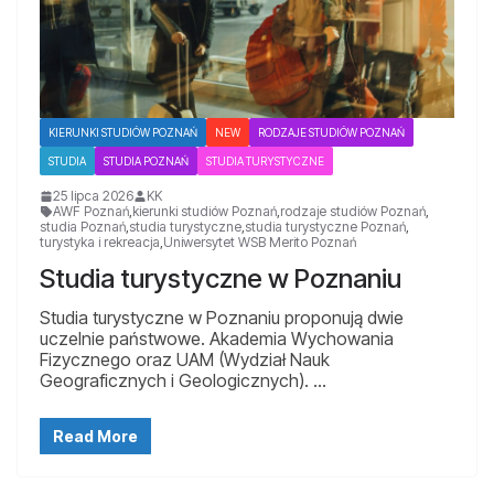
KIERUNKI STUDIÓW POZNAŃ
NEW
RODZAJE STUDIÓW POZNAŃ
STUDIA
STUDIA POZNAŃ
STUDIA TURYSTYCZNE
25 lipca 2026
KK
AWF Poznań
,
kierunki studiów Poznań
,
rodzaje studiów Poznań
,
studia Poznań
,
studia turystyczne
,
studia turystyczne Poznań
,
turystyka i rekreacja
,
Uniwersytet WSB Merito Poznań
Studia turystyczne w Poznaniu
Studia turystyczne w Poznaniu proponują dwie
uczelnie państwowe. Akademia Wychowania
Fizycznego oraz UAM (Wydział Nauk
Geograficznych i Geologicznych). …
Read More