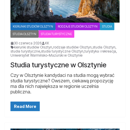
KIERUNKI STUDIÓW OLSZTYN
RODZAJE STUDIÓW OLSZTYN
STUDIA
STUDIA OLSZTYN
STUDIA TURYSTYCZNE
30 czerwca 2026
KK
kierunki studiów Olsztyn
,
rodzaje studiów Olsztyn
,
studia Olsztyn
,
studia turystyczne
,
studia turystyczne Olsztyn
,
turystyka i rekreacja
,
Uniwersytet Warmińsko-Mazurski w Olsztynie
Studia turystyczne w Olsztynie
Czy w Olsztynie kandydaci na studia mogą wybrać
studia turystyczne? Owszem, ciekawą propozycję
ma dla nich największa w regionie uczelnia
publiczna.
Read More