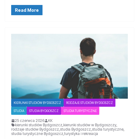
Read More
KIERUNKI STUDIÓW BYDGOSZCZ
RODZAJE STUDIÓW BYDGOSZCZ
STUDIA
STUDIA BYDGOSZCZ
STUDIA TURYSTYCZNE
25 czerwca 2026
KK
kierunki studiów Bydgoszcz
,
kierunki studiów w Bydgoszczy
,
rodzaje studiów Bydgoszcz
,
studia Bydgoszcz
,
studia turystyczne
,
studia turystyczne Bydgoszcz
,
turystyka i rekreacja