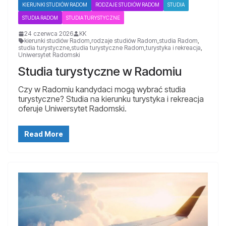
KIERUNKI STUDIÓW RADOM
RODZAJE STUDIÓW RADOM
STUDIA
STUDIA RADOM
STUDIA TURYSTYCZNE
24 czerwca 2026
KK
kierunki studiów Radom
,
rodzaje studiów Radom
,
studia Radom
,
studia turystyczne
,
studia turystyczne Radom
,
turystyka i rekreacja
,
Uniwersytet Radomski
Studia turystyczne w Radomiu
Czy w Radomiu kandydaci mogą wybrać studia
turystyczne? Studia na kierunku turystyka i rekreacja
oferuje Uniwersytet Radomski.
Read More