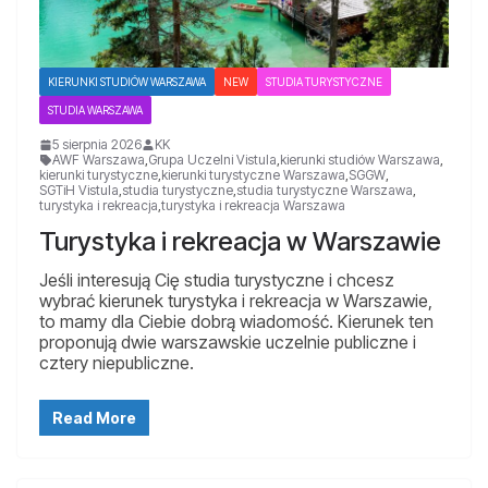
KIERUNKI STUDIÓW WARSZAWA
NEW
STUDIA TURYSTYCZNE
STUDIA WARSZAWA
5 sierpnia 2026
KK
AWF Warszawa
,
Grupa Uczelni Vistula
,
kierunki studiów Warszawa
,
kierunki turystyczne
,
kierunki turystyczne Warszawa
,
SGGW
,
SGTiH Vistula
,
studia turystyczne
,
studia turystyczne Warszawa
,
turystyka i rekreacja
,
turystyka i rekreacja Warszawa
Turystyka i rekreacja w Warszawie
Jeśli interesują Cię studia turystyczne i chcesz
wybrać kierunek turystyka i rekreacja w Warszawie,
to mamy dla Ciebie dobrą wiadomość. Kierunek ten
proponują dwie warszawskie uczelnie publiczne i
cztery niepubliczne.
Read More