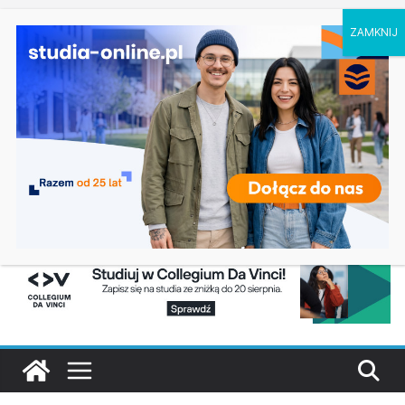
piątek, 7 sierpnia, 2026
Ostatnie
Dodatkowa rekrutacja na studia na UJD –
wpisy:
Uniwersytet Jana Długosza w Częstochowie
Biotechnologia – Uniwersytet Przyrodniczy w
Poznaniu
Zarządzanie w turystyce w Katowicach
Turystyka – Uniwersytet Wrocławski
Oceanotechnika w Szczecinie