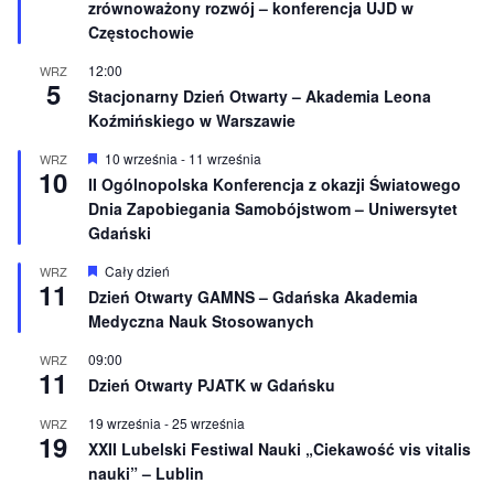
ż
zrównoważony rozwój – konferencja UJD w
n
Częstochowie
i
o
12:00
WRZ
n
5
e
Stacjonarny Dzień Otwarty – Akademia Leona
Koźmińskiego w Warszawie
W
10 września
-
11 września
WRZ
10
y
II Ogólnopolska Konferencja z okazji Światowego
r
Dnia Zapobiegania Samobójstwom – Uniwersytet
ó
ż
Gdański
n
i
W
Cały dzień
WRZ
o
11
y
Dzień Otwarty GAMNS – Gdańska Akademia
n
r
e
Medyczna Nauk Stosowanych
ó
ż
n
09:00
WRZ
11
i
Dzień Otwarty PJATK w Gdańsku
o
n
19 września
-
25 września
WRZ
e
19
XXII Lubelski Festiwal Nauki „Ciekawość vis vitalis
nauki” – Lublin