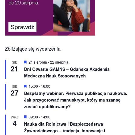
Zbliżające się wydarzenia
W
21 sierpnia
-
22 sierpnia
SIE
21
y
Dni Otwarte GAMNS – Gdańska Akademia
r
Medyczna Nauk Stosowanych
ó
ż
n
W
15:00
-
16:00
SIE
27
i
y
Bezpłatny webinar: Pierwsza publikacja naukowa.
o
r
Jak przygotować manuskrypt, który ma szansę
n
ó
e
ż
zostać opublikowany?
n
i
W
09:00
-
14:00
WRZ
o
4
y
Nauka dla Rolnictwa i Bezpieczeństwa
n
r
e
Żywnościowego – tradycja, innowacje i
ó