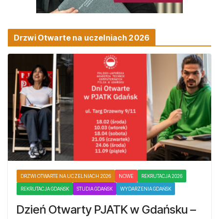
Drzwi Otwarte na uczelniach 2026
DRZWI OTWARTE NA UCZELNIACH 2026
NOWE
REKRUTACJA 2026
REKRUTACJA GDAŃSK
STUDIA GDAŃSK
WYDARZENIA GDAŃSK
Dzień Otwarty PJATK w Gdańsku –