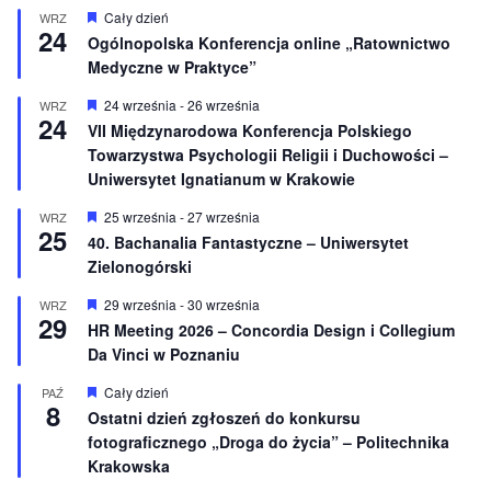
W
Cały dzień
WRZ
24
y
Ogólnopolska Konferencja online „Ratownictwo
r
Medyczne w Praktyce”
ó
ż
n
W
24 września
-
26 września
WRZ
24
i
y
VII Międzynarodowa Konferencja Polskiego
o
r
Towarzystwa Psychologii Religii i Duchowości –
n
ó
e
ż
Uniwersytet Ignatianum w Krakowie
n
i
W
25 września
-
27 września
WRZ
o
25
y
40. Bachanalia Fantastyczne – Uniwersytet
n
r
e
Zielonogórski
ó
ż
n
W
29 września
-
30 września
WRZ
29
i
y
HR Meeting 2026 – Concordia Design i Collegium
o
r
Da Vinci w Poznaniu
n
ó
e
ż
n
W
Cały dzień
PAŹ
8
i
y
Ostatni dzień zgłoszeń do konkursu
o
r
fotograficznego „Droga do życia” – Politechnika
n
ó
e
ż
Krakowska
n