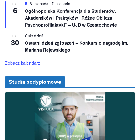
i
W
6 listopada
-
7 listopada
LIS
o
6
y
Ogólnopolska Konferencja dla Studentów,
n
r
e
Akademików i Praktyków „Różne Oblicza
ó
ż
Psychoprofilaktyki” – UJD w Częstochowie
n
i
Cały dzień
LIS
o
30
Ostatni dzień zgłoszeń – Konkurs o nagrodę im.
n
e
Mariana Rejewskiego
Zobacz kalendarz
Studia podyplomowe