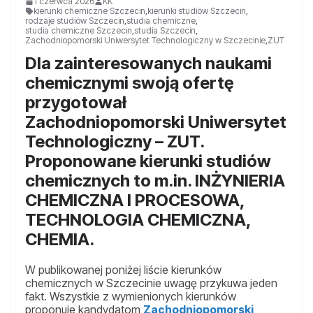
1 czerwca 2026
KK
kierunki chemiczne Szczecin
,
kierunki studiów Szczecin
,
rodzaje studiów Szczecin
,
studia chemiczne
,
studia chemiczne Szczecin
,
studia Szczecin
,
Zachodniopomorski Uniwersytet Technologiczny w Szczecinie
,
ZUT
Dla zainteresowanych naukami
chemicznymi swoją ofertę
przygotował
Zachodniopomorski Uniwersytet
Technologiczny – ZUT.
Proponowane kierunki studiów
chemicznych to m.in. INŻYNIERIA
CHEMICZNA I PROCESOWA,
TECHNOLOGIA CHEMICZNA,
CHEMIA.
W publikowanej poniżej liście kierunków
chemicznych w Szczecinie uwagę przykuwa jeden
fakt. Wszystkie z wymienionych kierunków
proponuje kandydatom
Zachodniopomorski