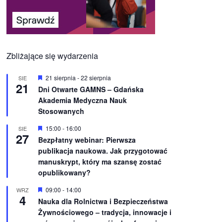
Zbliżające się wydarzenia
W
21 sierpnia
-
22 sierpnia
SIE
21
y
Dni Otwarte GAMNS – Gdańska
r
Akademia Medyczna Nauk
ó
ż
Stosowanych
n
i
W
15:00
-
16:00
SIE
o
27
y
Bezpłatny webinar: Pierwsza
n
r
e
publikacja naukowa. Jak przygotować
ó
ż
manuskrypt, który ma szansę zostać
n
opublikowany?
i
o
W
09:00
-
14:00
WRZ
n
4
y
e
Nauka dla Rolnictwa i Bezpieczeństwa
r
Żywnościowego – tradycja, innowacje i
ó
ż