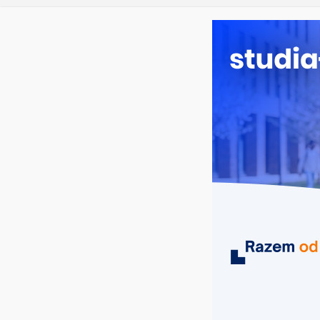
Ratownic
niedziela, 9 sierpnia, 2026
Ostatnie wpisy:
Logistyka
Informaty
Filozofia
Geografi
MIASTA
UCZELNIE
KIERUNKI