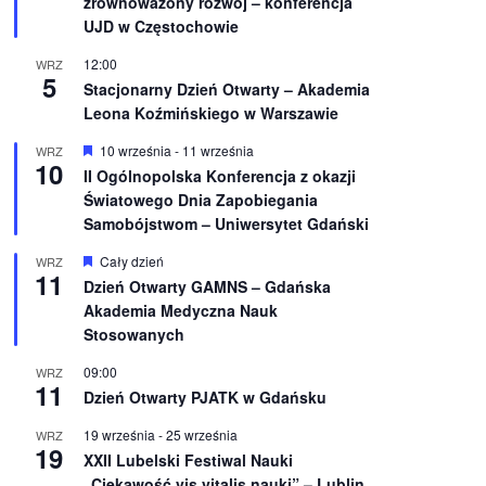
zrównoważony rozwój – konferencja
n
UJD w Częstochowie
i
o
12:00
WRZ
n
5
e
Stacjonarny Dzień Otwarty – Akademia
Leona Koźmińskiego w Warszawie
W
10 września
-
11 września
WRZ
10
y
II Ogólnopolska Konferencja z okazji
r
Światowego Dnia Zapobiegania
ó
ż
Samobójstwom – Uniwersytet Gdański
n
i
W
Cały dzień
WRZ
o
11
y
Dzień Otwarty GAMNS – Gdańska
n
r
e
Akademia Medyczna Nauk
ó
ż
Stosowanych
n
i
09:00
WRZ
o
11
Dzień Otwarty PJATK w Gdańsku
n
e
19 września
-
25 września
WRZ
19
XXII Lubelski Festiwal Nauki
„Ciekawość vis vitalis nauki” – Lublin