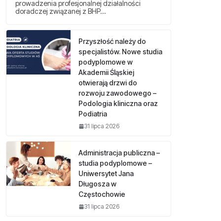
prowadzenia profesjonalnej działalności
doradczej związanej z BHP…
Przyszłość należy do
specjalistów. Nowe studia
podyplomowe w
Akademii Śląskiej
otwierają drzwi do
rozwoju zawodowego –
Podologia kliniczna oraz
Podiatria
31 lipca 2026
Administracja publiczna –
studia podyplomowe –
Uniwersytet Jana
Długosza w
Częstochowie
31 lipca 2026