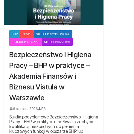
BHP
NOWE
STUDIA PODYPLOMOWE
STUDIA SPOŁECZNE
STUDIA WARSZAWA
Bezpieczeństwo i Higiena
Pracy – BHP w praktyce –
Akademia Finansów i
Biznesu Vistula w
Warszawie
6 sierpnia 2026
EB
Studia podyplomowe Bezpieczeństwo i Higiena
Pracy – BHP w praktyce umożliwiają zdobycie
kwalifikacji niezbędnych do pełnienia
kluczowych funkcji w obszarze BHP lub