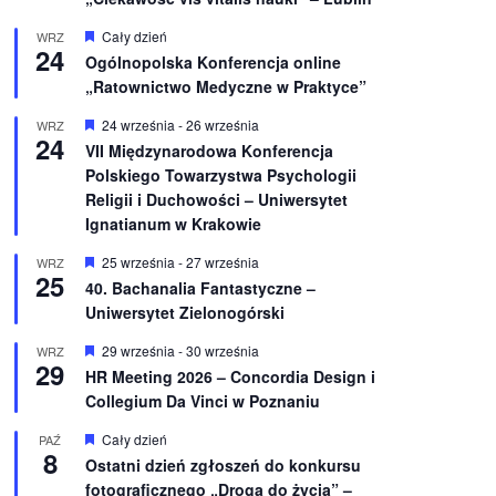
W
Cały dzień
WRZ
24
y
Ogólnopolska Konferencja online
r
„Ratownictwo Medyczne w Praktyce”
ó
ż
n
W
24 września
-
26 września
WRZ
24
i
y
VII Międzynarodowa Konferencja
o
r
Polskiego Towarzystwa Psychologii
n
ó
e
ż
Religii i Duchowości – Uniwersytet
n
Ignatianum w Krakowie
i
o
W
25 września
-
27 września
WRZ
n
25
y
e
40. Bachanalia Fantastyczne –
r
Uniwersytet Zielonogórski
ó
ż
n
W
29 września
-
30 września
WRZ
29
i
y
HR Meeting 2026 – Concordia Design i
o
r
Collegium Da Vinci w Poznaniu
n
ó
e
ż
n
W
Cały dzień
PAŹ
8
i
y
Ostatni dzień zgłoszeń do konkursu
o
r
fotograficznego „Droga do życia” –
n
ó