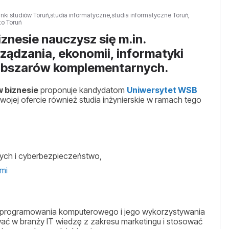
unki studiów Toruń
,
studia informatyczne
,
studia informatyczne Toruń
,
to Toruń
znesie nauczysz się m.in.
ądzania, ekonomii, informatyki
 obszarów komplementarnych.
w biznesie
proponuje kandydatom
Uniwersytet WSB
ojej ofercie również studia inżynierskie w ramach tego
ch i cyberbezpieczeństwo,
mi
o oprogramowania komputerowego i jego wykorzystywania
wać w branży IT wiedzę z zakresu marketingu i stosować