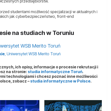
czesnych przedsiębiorstw.
przed studentami możliwość specjalizacji w aktualnych i
akich jak cyberbezpieczeństwo, front-end
esie na studiach w Toruniu
iwersytet WSB Merito Toruń
kie
, Uniwersytet WSB Merito Toruń
znych, ich opisy, informacje o procesie rekrutacji i
esz na stronie:
studia informatyczne Toruń
.
ymi technologiami i chcesz poznać inne możliwości
Polsce, zobacz –
studia informatyczne w Polsce
.