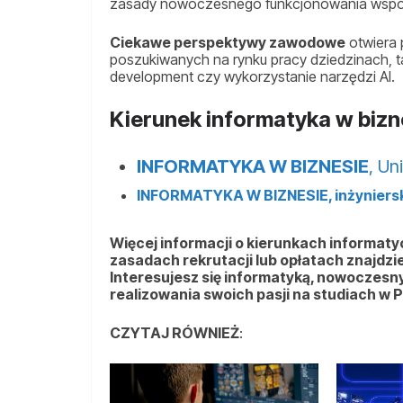
zasady nowoczesnego funkcjonowania współ
Ciekawe perspektywy zawodowe
otwiera 
poszukiwanych na rynku pracy dziedzinach, t
development czy wykorzystanie narzędzi AI.
Kierunek informatyka w bizn
INFORMATYKA W BIZNESIE
, Un
INFORMATYKA W BIZNESIE, inżyniers
Więcej informacji o kierunkach informatyc
zasadach rekrutacji lub opłatach znajdzi
Interesujesz się informatyką, nowoczesn
realizowania swoich pasji na studiach w 
CZYTAJ RÓWNIEŻ
: