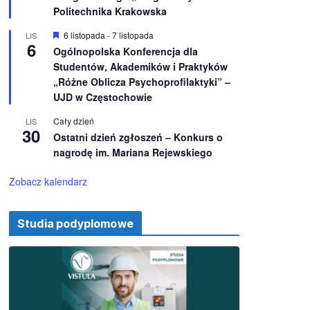
e
ż
Politechnika Krakowska
n
i
W
6 listopada
-
7 listopada
LIS
o
6
y
Ogólnopolska Konferencja dla
n
r
e
Studentów, Akademików i Praktyków
ó
ż
„Różne Oblicza Psychoprofilaktyki” –
n
UJD w Częstochowie
i
o
Cały dzień
LIS
n
30
e
Ostatni dzień zgłoszeń – Konkurs o
nagrodę im. Mariana Rejewskiego
Zobacz kalendarz
Studia podyplomowe