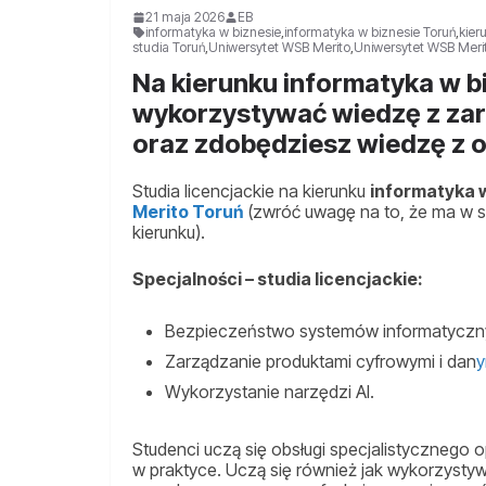
21 maja 2026
EB
informatyka w biznesie
,
informatyka w biznesie Toruń
,
kier
studia Toruń
,
Uniwersytet WSB Merito
,
Uniwersytet WSB Meri
Na kierunku informatyka w bi
wykorzystywać wiedzę z zarz
oraz zdobędziesz wiedzę z
Studia licencjackie na kierunku
informatyka 
Merito Toruń
(zwróć uwagę na to, że ma w sw
kierunku).
Specjalności – studia licencjackie:
Bezpieczeństwo systemów informatyczny
Zarządzanie produktami cyfrowymi i dan
y
Wykorzystanie narzędzi AI.
Studenci uczą się obsługi specjalistyczneg
w praktyce. Uczą się również jak wykorzysty