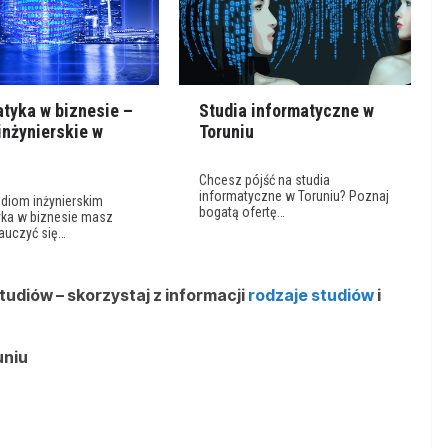
atyka w biznesie –
Studia informatyczne w
inżynierskie w
Toruniu
u
Chcesz pójść na studia
informatyczne w Toruniu? Poznaj
udiom inżynierskim
bogatą ofertę…
yka w biznesie masz
auczyć się…
tudiów – skorzystaj z informacji
rodzaje studiów
i
uniu