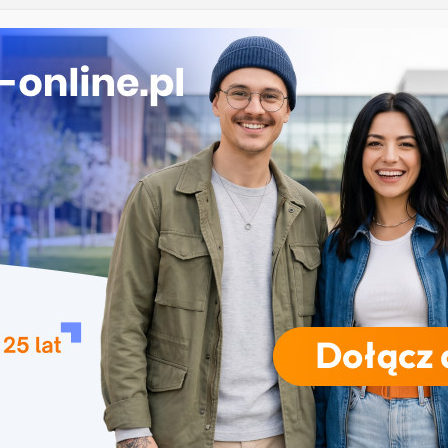
two medyczne w Olsztynie
 w Koszalinie
ka w Nysie
 w Szczecinie
a w Gdańsku
RODZAJE STUDIÓW
REKRUTACJA
DRZWI OTWARTE
TO