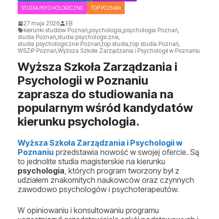
STUDIA PSYCHOLOGICZNE
TOP POZNAŃ
27 maja 2026
EB
kierunki studiów Poznań
,
psychologia
,
psychologia Poznań
,
studia Poznań
,
studia psychologiczne
,
studia psychologiczne Poznań
,
top studia
,
top studia Poznań
,
WSZiP Poznań
,
Wyższa Szkoła Zarządzania i Psychologii w Poznaniu
Wyższa Szkoła Zarządzania i
Psychologii w Poznaniu
zaprasza do studiowania na
popularnym wśród kandydatów
kierunku psychologia.
Wyższa Szkoła Zarządzania i Psychologii w
Poznaniu
przedstawia nowość w swojej ofercie. Są
to jednolite studia magisterskie na kierunku
psychologia
, których program tworzony był z
udziałem znakomitych naukowców oraz czynnych
zawodowo psychologów i psychoterapeutów.
W opiniowaniu i konsultowaniu programu