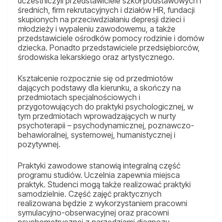
uczestniczyli przedstawiciele szkół podstawowych i
średnich, firm rekrutacyjnych i działów HR, fundacji
skupionych na przeciwdziałaniu depresji dzieci i
młodzieży i wypaleniu zawodowemu, a także
przedstawiciele ośrodków pomocy rodzinie i domów
dziecka. Ponadto przedstawiciele przedsiębiorców,
środowiska lekarskiego oraz artystycznego.
Kształcenie rozpocznie się od przedmiotów
dających podstawy dla kierunku, a skończy na
przedmiotach specjalnościowych i
przygotowujących do praktyki psychologicznej, w
tym przedmiotach wprowadzających w nurty
psychoterapii – psychodynamicznej, poznawczo-
behawioralnej, systemowej, humanistycznej i
pozytywnej.
Praktyki zawodowe stanowią integralną część
programu studiów. Uczelnia zapewnia miejsca
praktyk. Studenci mogą także realizować praktyki
samodzielnie. Część zajęć praktycznych
realizowana będzie z wykorzystaniem pracowni
symulacyjno-obserwacyjnej oraz pracowni