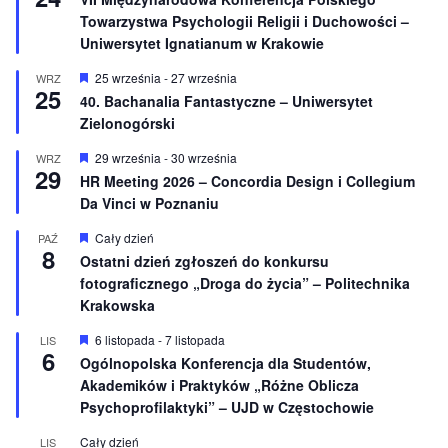
o
r
Towarzystwa Psychologii Religii i Duchowości –
n
ó
e
ż
Uniwersytet Ignatianum w Krakowie
n
i
W
25 września
-
27 września
WRZ
o
25
y
40. Bachanalia Fantastyczne – Uniwersytet
n
r
e
Zielonogórski
ó
ż
n
W
29 września
-
30 września
WRZ
29
i
y
HR Meeting 2026 – Concordia Design i Collegium
o
r
Da Vinci w Poznaniu
n
ó
e
ż
n
W
Cały dzień
PAŹ
8
i
y
Ostatni dzień zgłoszeń do konkursu
o
r
fotograficznego „Droga do życia” – Politechnika
n
ó
e
ż
Krakowska
n
i
W
6 listopada
-
7 listopada
LIS
o
6
y
Ogólnopolska Konferencja dla Studentów,
n
r
e
Akademików i Praktyków „Różne Oblicza
ó
ż
Psychoprofilaktyki” – UJD w Częstochowie
n
i
Cały dzień
LIS