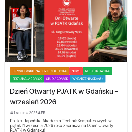
DRZWI OTWARTE NA UCZELNIACH 2026
NOWE
REKRUTACJA 2026
REKRUTACJA GDAŃSK
STUDIA GDAŃSK
WYDARZENIA GDAŃSK
Dzień Otwarty PJATK w Gdańsku –
wrzesień 2026
1 sierpnia 2026
EB
Polsko-Japońska Akademia Technik Komputerowych w
piątek 11 września 2026 roku zaprasza na Dzień Otwarty
PJATK w Gdańsku!