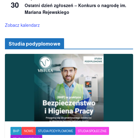
o
30
Ostatni dzień zgłoszeń – Konkurs o nagrodę im.
n
e
Mariana Rejewskiego
Zobacz kalendarz
Studia podyplomowe
BHP
NOWE
STUDIA PODYPLOMOWE
STUDIA SPOŁECZNE