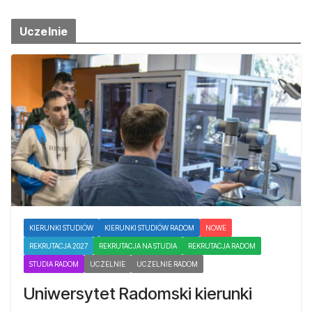
Uczelnie
KIERUNKI STUDIÓW
KIERUNKI STUDIÓW RADOM
NOWE
REKRUTACJA 2027
REKRUTACJA NA STUDIA
REKRUTACJA RADOM
STUDIA RADOM
UCZELNIE
UCZELNIE RADOM
Uniwersytet Radomski kierunki