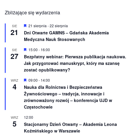
Zbliżające się wydarzenia
W
21 sierpnia
-
22 sierpnia
SIE
21
y
Dni Otwarte GAMNS – Gdańska Akademia
r
Medyczna Nauk Stosowanych
ó
ż
n
W
15:00
-
16:00
SIE
27
i
y
Bezpłatny webinar: Pierwsza publikacja naukowa.
o
r
Jak przygotować manuskrypt, który ma szansę
n
ó
e
ż
zostać opublikowany?
n
i
W
09:00
-
14:00
WRZ
o
4
y
Nauka dla Rolnictwa i Bezpieczeństwa
n
r
e
Żywnościowego – tradycja, innowacje i
ó
ż
zrównoważony rozwój – konferencja UJD w
n
Częstochowie
i
o
12:00
WRZ
n
5
e
Stacjonarny Dzień Otwarty – Akademia Leona
Koźmińskiego w Warszawie