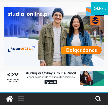
czwartek, 6 sierpnia, 2026
Ostatnie
Prawo w Łomży
wpisy:
Pedagogika przedszkolna i wczesnoszkolna w
Skierniewicach
Kosmetologia w Opolu
Logistyka – studia inżynierskie na Uniwersytecie
Szczecińskim
Elektroniczne przetwarzanie informacji w
Krakowie