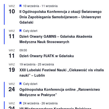
W
10 września
-
11 września
WRZ
10
y
II Ogólnopolska Konferencja z okazji Światowego
r
Dnia Zapobiegania Samobójstwom – Uniwersytet
ó
ż
Gdański
n
i
W
Cały dzień
WRZ
o
11
y
Dzień Otwarty GAMNS – Gdańska Akademia
n
r
e
Medyczna Nauk Stosowanych
ó
ż
n
09:00
WRZ
11
i
Dzień Otwarty PJATK w Gdańsku
o
n
19 września
-
25 września
WRZ
e
19
XXII Lubelski Festiwal Nauki „Ciekawość vis vitalis
nauki” – Lublin
W
Cały dzień
WRZ
24
y
Ogólnopolska Konferencja online „Ratownictwo
r
Medyczne w Praktyce”
ó
ż
n
W
24 września
-
26 września
WRZ
24
i
y
VII Międzynarodowa Konferencja Polskiego