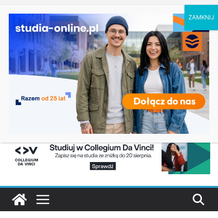
poniedziałek, 10 sierpnia, 2026
Ostatnie
Leśnictwo w Lublinie
wpisy:
Studia z zarządzania w Koszalinie
Bezpieczeństwo i certyfikacja żywności w
Rzeszowie
Studia artystyczne w Poznaniu
Psychologia – Warszawska Uczelnia
Ekonomiczna