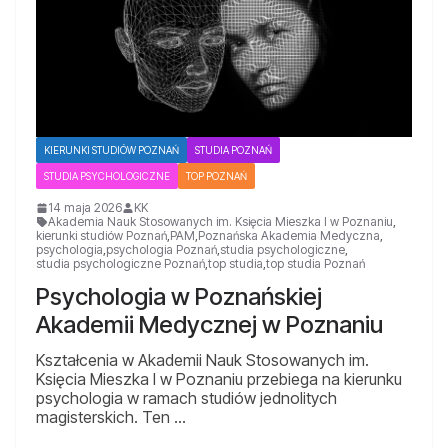
KIERUNKI STUDIÓW POZNAŃ
STUDIA POZNAŃ
STUDIA PSYCHOLOGICZNE
TOP POZNAŃ
14 maja 2026
KK
Akademia Nauk Stosowanych im. Księcia Mieszka I w Poznaniu
,
kierunki studiów Poznań
,
PAM
,
Poznańska Akademia Medyczna
,
psychologia
,
psychologia Poznań
,
studia psychologiczne
,
studia psychologiczne Poznań
,
top studia
,
top studia Poznań
Psychologia w Poznańskiej
Akademii Medycznej w Poznaniu
Kształcenia w Akademii Nauk Stosowanych im.
Księcia Mieszka I w Poznaniu przebiega na kierunku
psychologia w ramach studiów jednolitych
magisterskich. Ten …