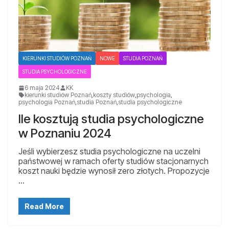
KIERUNKI STUDIÓW POZNAŃ
NOWE
STUDIA POZNAŃ
STUDIA PSYCHOLOGICZNE
6 maja 2024
KK
kierunki studiów Poznań
,
koszty studiów
,
psychologia
,
psychologia Poznań
,
studia Poznań
,
studia psychologiczne
Ile kosztują studia psychologiczne
w Poznaniu 2024
Jeśli wybierzesz studia psychologiczne na uczelni
państwowej w ramach oferty studiów stacjonarnych
koszt nauki będzie wynosił zero złotych. Propozycje
…
Read More