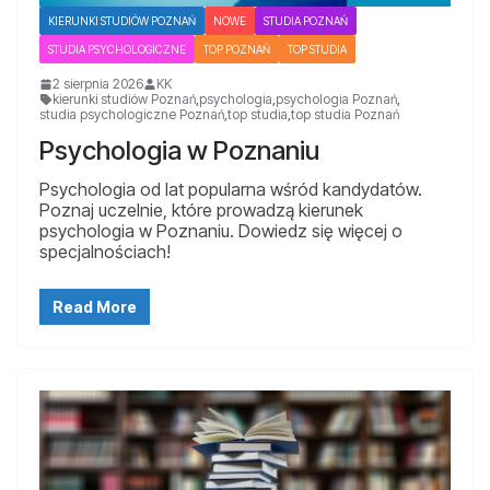
KIERUNKI STUDIÓW POZNAŃ
NOWE
STUDIA POZNAŃ
STUDIA PSYCHOLOGICZNE
TOP POZNAŃ
TOP STUDIA
2 sierpnia 2026
KK
kierunki studiów Poznań
,
psychologia
,
psychologia Poznań
,
studia psychologiczne Poznań
,
top studia
,
top studia Poznań
Psychologia w Poznaniu
Psychologia od lat popularna wśród kandydatów.
Poznaj uczelnie, które prowadzą kierunek
psychologia w Poznaniu. Dowiedz się więcej o
specjalnościach!
Read More