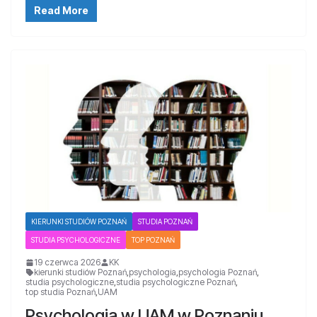
Read More
KIERUNKI STUDIÓW POZNAŃ
STUDIA POZNAŃ
STUDIA PSYCHOLOGICZNE
TOP POZNAŃ
19 czerwca 2026
KK
kierunki studiów Poznań
,
psychologia
,
psychologia Poznań
,
studia psychologiczne
,
studia psychologiczne Poznań
,
top studia Poznań
,
UAM
Psychologia w UAM w Poznaniu