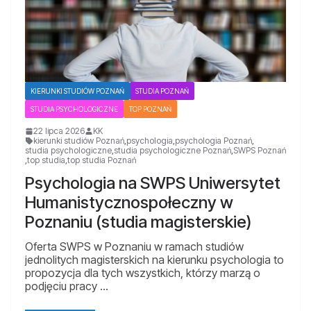
KIERUNKI STUDIÓW POZNAŃ
STUDIA POZNAŃ
STUDIA PSYCHOLOGICZNE
TOP POZNAŃ
22 lipca 2026
KK
kierunki studiów Poznań
,
psychologia
,
psychologia Poznań
,
studia psychologiczne
,
studia psychologiczne Poznań
,
SWPS Poznań
,
top studia
,
top studia Poznań
Psychologia na SWPS Uniwersytet
Humanistycznospołeczny w
Poznaniu (studia magisterskie)
Oferta SWPS w Poznaniu w ramach studiów
jednolitych magisterskich na kierunku psychologia to
propozycja dla tych wszystkich, którzy marzą o
podjęciu pracy …