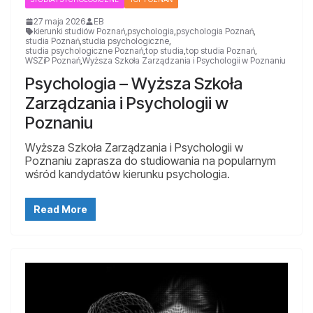
27 maja 2026
EB
kierunki studiów Poznań
,
psychologia
,
psychologia Poznań
,
studia Poznań
,
studia psychologiczne
,
studia psychologiczne Poznań
,
top studia
,
top studia Poznań
,
WSZiP Poznań
,
Wyższa Szkoła Zarządzania i Psychologii w Poznaniu
Psychologia – Wyższa Szkoła
Zarządzania i Psychologii w
Poznaniu
Wyższa Szkoła Zarządzania i Psychologii w
Poznaniu zaprasza do studiowania na popularnym
wśród kandydatów kierunku psychologia.
Read More