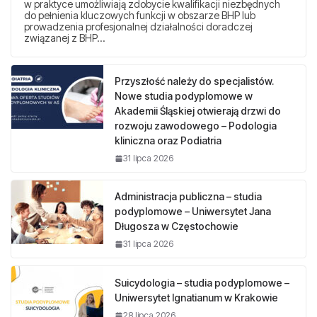
w praktyce umożliwiają zdobycie kwalifikacji niezbędnych
do pełnienia kluczowych funkcji w obszarze BHP lub
prowadzenia profesjonalnej działalności doradczej
związanej z BHP…
Przyszłość należy do specjalistów.
Nowe studia podyplomowe w
Akademii Śląskiej otwierają drzwi do
rozwoju zawodowego – Podologia
kliniczna oraz Podiatria
31 lipca 2026
Administracja publiczna – studia
podyplomowe – Uniwersytet Jana
Długosza w Częstochowie
31 lipca 2026
Suicydologia – studia podyplomowe –
Uniwersytet Ignatianum w Krakowie
28 lipca 2026