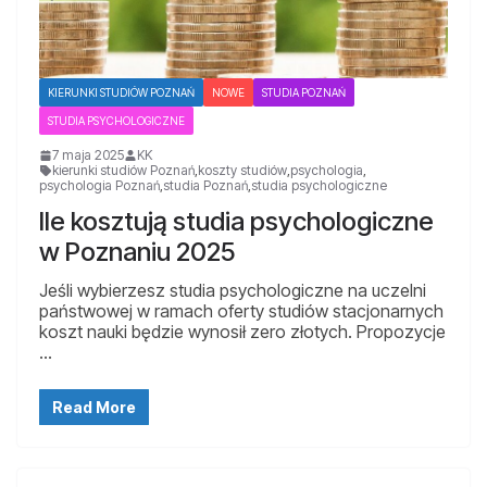
KIERUNKI STUDIÓW POZNAŃ
NOWE
STUDIA POZNAŃ
STUDIA PSYCHOLOGICZNE
7 maja 2025
KK
kierunki studiów Poznań
,
koszty studiów
,
psychologia
,
psychologia Poznań
,
studia Poznań
,
studia psychologiczne
Ile kosztują studia psychologiczne
w Poznaniu 2025
Jeśli wybierzesz studia psychologiczne na uczelni
państwowej w ramach oferty studiów stacjonarnych
koszt nauki będzie wynosił zero złotych. Propozycje
…
Read More