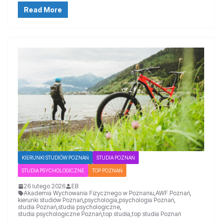
Read More
KIERUNKI STUDIÓW POZNAŃ
STUDIA POZNAŃ
STUDIA PSYCHOLOGICZNE
TOP POZNAŃ
26 lutego 2026
EB
Akademia Wychowania Fizycznego w Poznaniu
,
AWF Poznań
,
kierunki studiów Poznań
,
psychologia
,
psychologia Poznań
,
studia Poznań
,
studia psychologiczne
,
studia psychologiczne Poznań
,
top studia
,
top studia Poznań