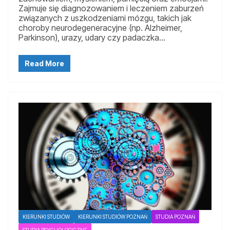
Zajmuje się diagnozowaniem i leczeniem zaburzeń
związanych z uszkodzeniami mózgu, takich jak
choroby neurodegeneracyjne (np. Alzheimer,
Parkinson), urazy, udary czy padaczka…
Read More
KIERUNKI STUDIÓW
KIERUNKI STUDIÓW POZNAŃ
STUDIA POZNAŃ
STUDIA PSYCHOLOGICZNE