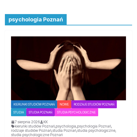
psychologia Poznań
KIERUNKI STUDIÓW POZNAŃ
NOWE
RODZAJE STUDIÓW POZNAŃ
STUDIA
STUDIA POZNAŃ
STUDIA PSYCHOLOGICZNE
7 sierpnia 2026
KK
kierunki studiów Poznań
,
psychologia
,
psychologia Poznań
,
rodzaje studiów Poznań
,
studia Poznań
,
studia psychologiczne
,
studia psychologiczne Poznań