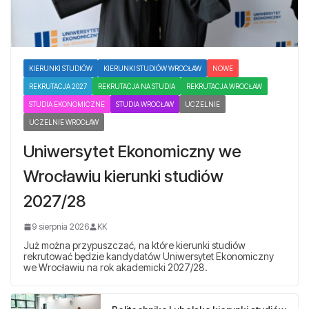
KIERUNKI STUDIÓW
KIERUNKI STUDIÓW WROCŁAW
NOWE
REKRUTACJA 2027
REKRUTACJA NA STUDIA
REKRUTACJA WROCŁAW
STUDIA EKONOMICZNE
STUDIA WROCŁAW
UCZELNIE
UCZELNIE WROCŁAW
Uniwersytet Ekonomiczny we
Wrocławiu kierunki studiów
2027/28
9 sierpnia 2026
KK
Już można przypuszczać, na które kierunki studiów
rekrutować będzie kandydatów Uniwersytet Ekonomiczny
we Wrocławiu na rok akademicki 2027/28.