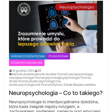
KIERUNKI STUDIÓW POZNAŃ
STUDIA POZNAŃ
STUDIA PSYCHOLOGICZNE
10 grudnia 2024
EB
kierunki studiów
,
kierunki studiów Poznań
,
neuropsychologia
,
neuropsychologia Poznań
,
psychologia
,
psychologia Poznań
,
studia Poznań
,
studia psychologiczne
,
studia psychologiczne Poznań
,
Wyższa Szkoła Bezpieczeństwa
Neuropsychologia – Co to takiego?
Neuropsychologia to interdyscyplinarna dziedzina,
która bada związek między mózgiem, a
zachowaniem, myśleniem, pamięcią oraz emocjami.