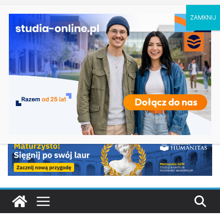
sobota, 8 sierpnia, 2026
Ostatnie
Filologia słowiańska w Krakowie
wpisy:
Studia historyczne w Łodzi
Analityka biznesowa i Data Science – Collegium
Da Vinci w Poznaniu
Chemia w Opolu
Biologia w Rzeszowie