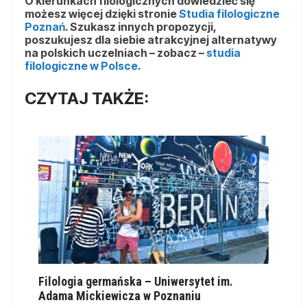
O kierunkach filologicznych dowiedzieć się
możesz więcej dzięki stronie
Studia filologiczne
Poznań
. Szukasz innych propozycji,
poszukujesz dla siebie atrakcyjnej alternatywy
na polskich uczelniach – zobacz –
studia
filologiczne w Polsce
.
CZYTAJ TAKŻE:
Filologia germańska – Uniwersytet im.
Adama Mickiewicza w Poznaniu