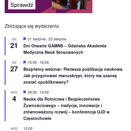
Zbliżające się wydarzenia
W
21 sierpnia
-
22 sierpnia
SIE
21
y
Dni Otwarte GAMNS – Gdańska Akademia
r
Medyczna Nauk Stosowanych
ó
ż
n
W
15:00
-
16:00
SIE
27
i
y
Bezpłatny webinar: Pierwsza publikacja naukowa.
o
r
Jak przygotować manuskrypt, który ma szansę
n
ó
e
ż
zostać opublikowany?
n
i
W
09:00
-
14:00
WRZ
o
4
y
Nauka dla Rolnictwa i Bezpieczeństwa
n
r
e
Żywnościowego – tradycja, innowacje i
ó
ż
zrównoważony rozwój – konferencja UJD w
n
Częstochowie
i
o
12:00
WRZ
n