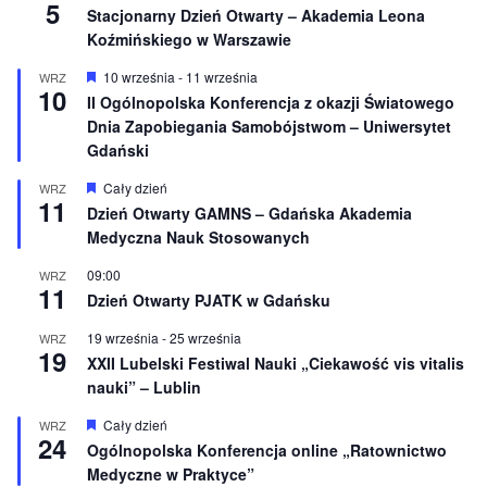
5
e
Stacjonarny Dzień Otwarty – Akademia Leona
Koźmińskiego w Warszawie
W
10 września
-
11 września
WRZ
10
y
II Ogólnopolska Konferencja z okazji Światowego
r
Dnia Zapobiegania Samobójstwom – Uniwersytet
ó
ż
Gdański
n
i
W
Cały dzień
WRZ
o
11
y
Dzień Otwarty GAMNS – Gdańska Akademia
n
r
e
Medyczna Nauk Stosowanych
ó
ż
n
09:00
WRZ
11
i
Dzień Otwarty PJATK w Gdańsku
o
n
19 września
-
25 września
WRZ
e
19
XXII Lubelski Festiwal Nauki „Ciekawość vis vitalis
nauki” – Lublin
W
Cały dzień
WRZ
24
y
Ogólnopolska Konferencja online „Ratownictwo
r
Medyczne w Praktyce”
ó