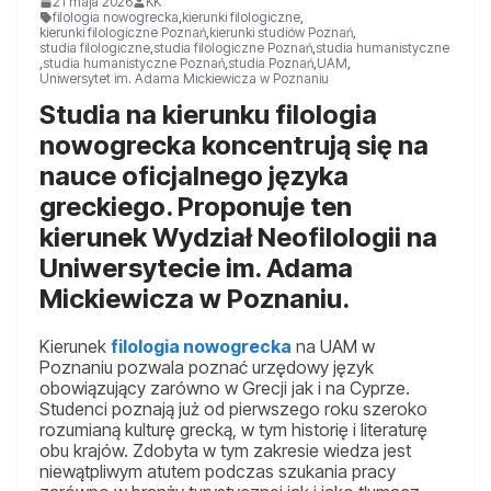
21 maja 2026
KK
filologia nowogrecka
,
kierunki filologiczne
,
kierunki filologiczne Poznań
,
kierunki studiów Poznań
,
studia filologiczne
,
studia filologiczne Poznań
,
studia humanistyczne
,
studia humanistyczne Poznań
,
studia Poznań
,
UAM
,
Uniwersytet im. Adama Mickiewicza w Poznaniu
Studia na kierunku filologia
nowogrecka koncentrują się na
nauce oficjalnego języka
greckiego. Proponuje ten
kierunek Wydział Neofilologii na
Uniwersytecie im. Adama
Mickiewicza w Poznaniu.
Kierunek
filologia nowogrecka
na UAM w
Poznaniu pozwala poznać urzędowy język
obowiązujący zarówno w Grecji jak i na Cyprze.
Studenci poznają już od pierwszego roku szeroko
rozumianą kulturę grecką, w tym historię i literaturę
obu krajów. Zdobyta w tym zakresie wiedza jest
niewątpliwym atutem podczas szukania pracy