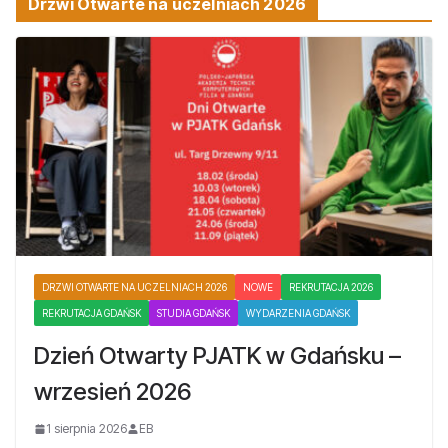
Drzwi Otwarte na uczelniach 2026
DRZWI OTWARTE NA UCZELNIACH 2026
NOWE
REKRUTACJA 2026
REKRUTACJA GDAŃSK
STUDIA GDAŃSK
WYDARZENIA GDAŃSK
Dzień Otwarty PJATK w Gdańsku –
wrzesień 2026
1 sierpnia 2026
EB