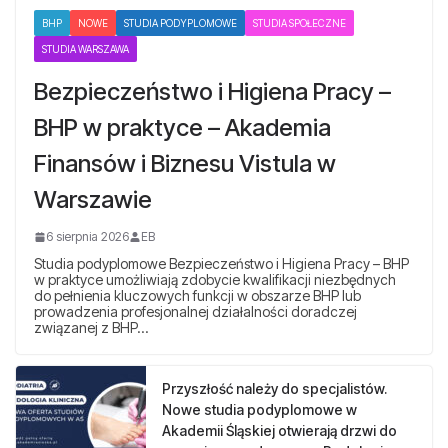
BHP
NOWE
STUDIA PODYPLOMOWE
STUDIA SPOŁECZNE
STUDIA WARSZAWA
Bezpieczeństwo i Higiena Pracy –
BHP w praktyce – Akademia
Finansów i Biznesu Vistula w
Warszawie
6 sierpnia 2026
EB
Studia podyplomowe Bezpieczeństwo i Higiena Pracy – BHP
w praktyce umożliwiają zdobycie kwalifikacji niezbędnych
do pełnienia kluczowych funkcji w obszarze BHP lub
prowadzenia profesjonalnej działalności doradczej
związanej z BHP…
Przyszłość należy do specjalistów.
Nowe studia podyplomowe w
Akademii Śląskiej otwierają drzwi do