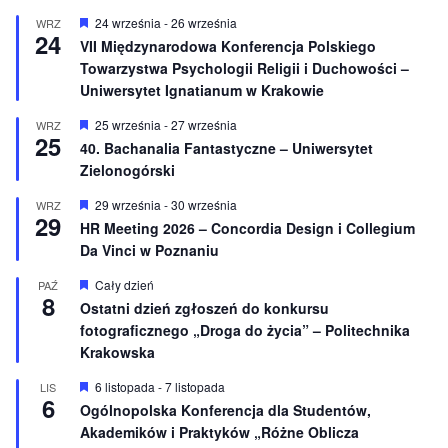
ż
n
W
24 września
-
26 września
WRZ
24
i
y
VII Międzynarodowa Konferencja Polskiego
o
r
Towarzystwa Psychologii Religii i Duchowości –
n
ó
e
ż
Uniwersytet Ignatianum w Krakowie
n
i
W
25 września
-
27 września
WRZ
o
25
y
40. Bachanalia Fantastyczne – Uniwersytet
n
r
e
Zielonogórski
ó
ż
n
W
29 września
-
30 września
WRZ
29
i
y
HR Meeting 2026 – Concordia Design i Collegium
o
r
Da Vinci w Poznaniu
n
ó
e
ż
n
W
Cały dzień
PAŹ
8
i
y
Ostatni dzień zgłoszeń do konkursu
o
r
fotograficznego „Droga do życia” – Politechnika
n
ó
e
ż
Krakowska
n
i
W
6 listopada
-
7 listopada
LIS
o
6
y
Ogólnopolska Konferencja dla Studentów,
n
r
e
Akademików i Praktyków „Różne Oblicza
ó