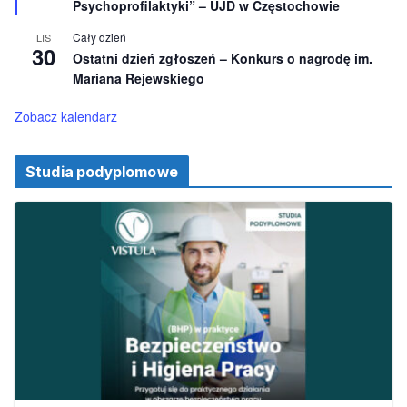
ż
Psychoprofilaktyki” – UJD w Częstochowie
n
i
Cały dzień
LIS
o
30
Ostatni dzień zgłoszeń – Konkurs o nagrodę im.
n
e
Mariana Rejewskiego
Zobacz kalendarz
Studia podyplomowe