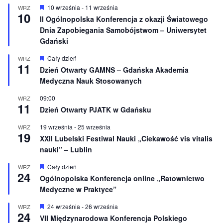
W
10 września
-
11 września
WRZ
10
y
II Ogólnopolska Konferencja z okazji Światowego
r
Dnia Zapobiegania Samobójstwom – Uniwersytet
ó
ż
Gdański
n
i
W
Cały dzień
WRZ
o
11
y
Dzień Otwarty GAMNS – Gdańska Akademia
n
r
e
Medyczna Nauk Stosowanych
ó
ż
n
09:00
WRZ
11
i
Dzień Otwarty PJATK w Gdańsku
o
n
19 września
-
25 września
WRZ
e
19
XXII Lubelski Festiwal Nauki „Ciekawość vis vitalis
nauki” – Lublin
W
Cały dzień
WRZ
24
y
Ogólnopolska Konferencja online „Ratownictwo
r
Medyczne w Praktyce”
ó
ż
n
W
24 września
-
26 września
WRZ
24
i
y
VII Międzynarodowa Konferencja Polskiego
o
r