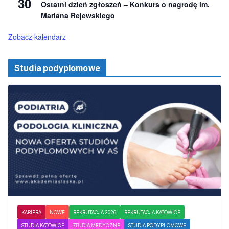
30
Ostatni dzień zgłoszeń – Konkurs o nagrodę im.
n
e
Mariana Rejewskiego
Zobacz kalendarz
Studia podyplomowe
KARIERA
NOWE
REKRUTACJA 2026
REKRUTACJA KATOWICE
STUDIA KATOWICE
STUDIA MEDYCZNE
STUDIA PODYPLOMOWE