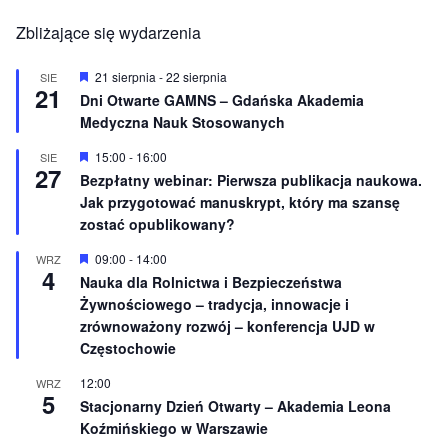
Zbliżające się wydarzenia
W
21 sierpnia
-
22 sierpnia
SIE
21
y
Dni Otwarte GAMNS – Gdańska Akademia
r
Medyczna Nauk Stosowanych
ó
ż
n
W
15:00
-
16:00
SIE
27
i
y
Bezpłatny webinar: Pierwsza publikacja naukowa.
o
r
Jak przygotować manuskrypt, który ma szansę
n
ó
e
ż
zostać opublikowany?
n
i
W
09:00
-
14:00
WRZ
o
4
y
Nauka dla Rolnictwa i Bezpieczeństwa
n
r
e
Żywnościowego – tradycja, innowacje i
ó
ż
zrównoważony rozwój – konferencja UJD w
n
Częstochowie
i
o
12:00
WRZ
n
5
e
Stacjonarny Dzień Otwarty – Akademia Leona
Koźmińskiego w Warszawie