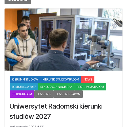
KIERUNKI STUDIÓW
KIERUNKI STUDIÓW RADOM
NOWE
REKRUTACJA 2027
REKRUTACJA NA STUDIA
REKRUTACJA RADOM
STUDIA RADOM
UCZELNIE
UCZELNIE RADOM
Uniwersytet Radomski kierunki
studiów 2027
6 sierpnia 2026
KK