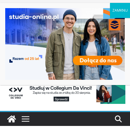
czwartek, 6 sierpnia, 2026
Ostatnie
Prawo w Łomży
wpisy:
Pedagogika przedszkolna i wczesnoszkolna w
Skierniewicach
Kosmetologia w Opolu
Logistyka – studia inżynierskie na Uniwersytecie
Szczecińskim
Elektroniczne przetwarzanie informacji w
Krakowie