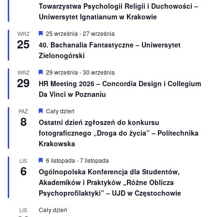
Towarzystwa Psychologii Religii i Duchowości –
n
ó
e
ż
Uniwersytet Ignatianum w Krakowie
n
i
W
25 września
-
27 września
WRZ
o
25
y
40. Bachanalia Fantastyczne – Uniwersytet
n
r
e
Zielonogórski
ó
ż
n
W
29 września
-
30 września
WRZ
29
i
y
HR Meeting 2026 – Concordia Design i Collegium
o
r
Da Vinci w Poznaniu
n
ó
e
ż
n
W
Cały dzień
PAŹ
8
i
y
Ostatni dzień zgłoszeń do konkursu
o
r
fotograficznego „Droga do życia” – Politechnika
n
ó
e
ż
Krakowska
n
i
W
6 listopada
-
7 listopada
LIS
o
6
y
Ogólnopolska Konferencja dla Studentów,
n
r
e
Akademików i Praktyków „Różne Oblicza
ó
ż
Psychoprofilaktyki” – UJD w Częstochowie
n
i
Cały dzień
LIS
o