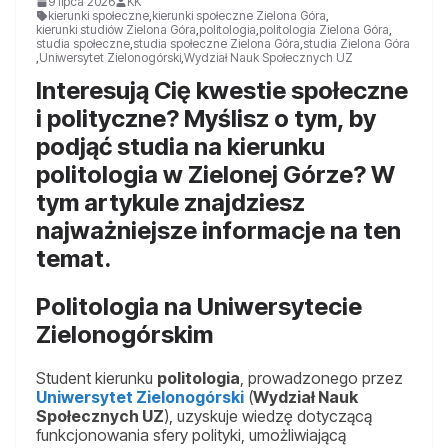
9 lipca 2026
KK
kierunki społeczne
,
kierunki społeczne Zielona Góra
,
kierunki studiów Zielona Góra
,
politologia
,
politologia Zielona Góra
,
studia społeczne
,
studia społeczne Zielona Góra
,
studia Zielona Góra
,
Uniwersytet Zielonogórski
,
Wydział Nauk Społecznych UZ
Interesują Cię kwestie społeczne
i polityczne? Myślisz o tym, by
podjąć studia na kierunku
politologia w Zielonej Górze? W
tym artykule znajdziesz
najważniejsze informacje na ten
temat.
Politologia na Uniwersytecie
Zielonogórskim
Student kierunku
politologia
, prowadzonego przez
Uniwersytet Zielonogórski
(
Wydział Nauk
Społecznych UZ
), uzyskuje wiedzę dotyczącą
funkcjonowania sfery polityki, umożliwiającą