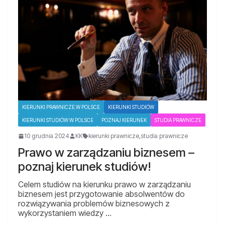
KIERUNKI PRAWNICZE W POLSCE
KIERUNKI STUDIÓW
KIERUNKI STUDIÓW W POLSCE
POZNAJ KIERUNEK
STUDIA PRAWNICZE
10 grudnia 2024
KK
kierunki prawnicze
,
studia prawnicze
Prawo w zarządzaniu biznesem –
poznaj kierunek studiów!
Celem studiów na kierunku prawo w zarządzaniu
biznesem jest przygotowanie absolwentów do
rozwiązywania problemów biznesowych z
wykorzystaniem wiedzy …