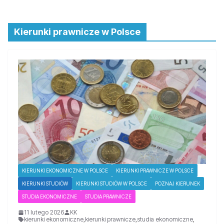
Kierunki prawnicze w Polsce
KIERUNKI EKONOMICZNE W POLSCE
KIERUNKI PRAWNICZE W POLSCE
KIERUNKI STUDIÓW
KIERUNKI STUDIÓW W POLSCE
POZNAJ KIERUNEK
STUDIA EKONOMICZNE
STUDIA PRAWNICZE
11 lutego 2026
KK
kierunki ekonomiczne
,
kierunki prawnicze
,
studia ekonomiczne
,