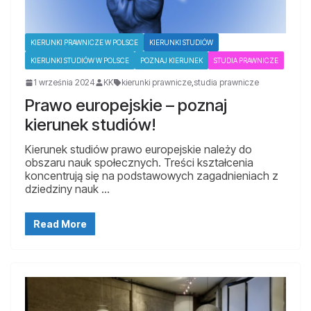
KIERUNKI PRAWNICZE W POLSCE
KIERUNKI STUDIÓW
KIERUNKI STUDIÓW W POLSCE
POZNAJ KIERUNEK
STUDIA PRAWNICZE
1 września 2024
KK
kierunki prawnicze
,
studia prawnicze
Prawo europejskie – poznaj
kierunek studiów!
Kierunek studiów prawo europejskie należy do
obszaru nauk społecznych. Treści kształcenia
koncentrują się na podstawowych zagadnieniach z
dziedziny nauk …
Read More