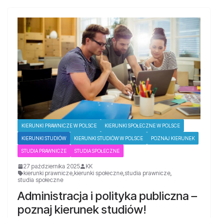
KIERUNKI PRAWNICZE W POLSCE
KIERUNKI SPOŁECZNE W POLSCE
KIERUNKI STUDIÓW
KIERUNKI STUDIÓW W POLSCE
POZNAJ KIERUNEK
STUDIA PRAWNICZE
STUDIA SPOŁECZNE
27 października 2025
KK
kierunki prawnicze
,
kierunki społeczne
,
studia prawnicze
,
studia społeczne
Administracja i polityka publiczna –
poznaj kierunek studiów!