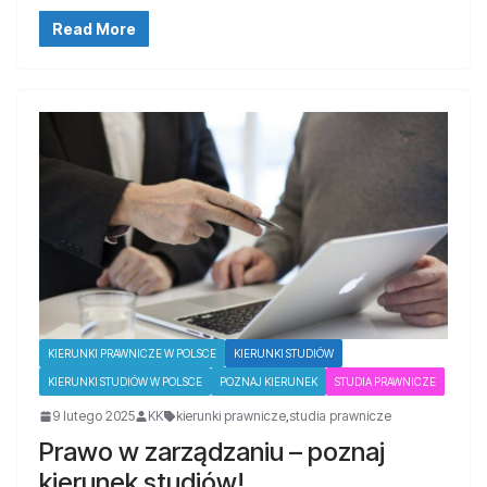
Read More
KIERUNKI PRAWNICZE W POLSCE
KIERUNKI STUDIÓW
KIERUNKI STUDIÓW W POLSCE
POZNAJ KIERUNEK
STUDIA PRAWNICZE
9 lutego 2025
KK
kierunki prawnicze
,
studia prawnicze
Prawo w zarządzaniu – poznaj
kierunek studiów!