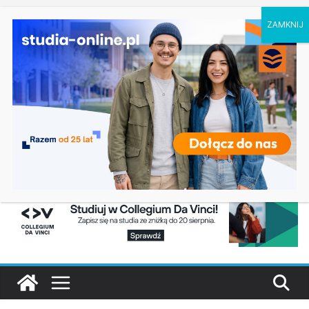
niedziela, 9 sierpnia, 2026
Politechnika Krakowska rekrutacja na studia
Ostatnie
2027/2028, kierunki, terminy, zasady
wpisy:
Wychowanie fizyczne w służbach mundurowych
w Rzeszowie
Rekrutacja na studia 2027/2028 na uczelnie
państwowe w Katowicach
Rekrutacja na studia 2027/2028 – Uniwersytet
Radomski: kierunki, terminy, zasady
Psychologia w Opolu, zasady rekrutacji 2027