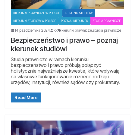
KIERUNKI PRAWNICZE W POLSCE
KIERUNKI STUDIÓW
KIERUNKI STUDIÓW W POLSCE
POZNAJ KIERUNEK
STUDIA PRAWNICZE
14 października 2024
KK
kierunki prawnicze
,
studia prawnicze
Bezpieczeństwo i prawo – poznaj
kierunek studiów!
Studia prawnicze w ramach kierunku
bezpieczeństwo i prawo próbują połączyć
holistycznie najważniejsze kwestie, które wpływają
na właściwe funkcjonowanie różnego rodzaju
urzędów, instytucji, również sądów czy prokuratury.
Read More