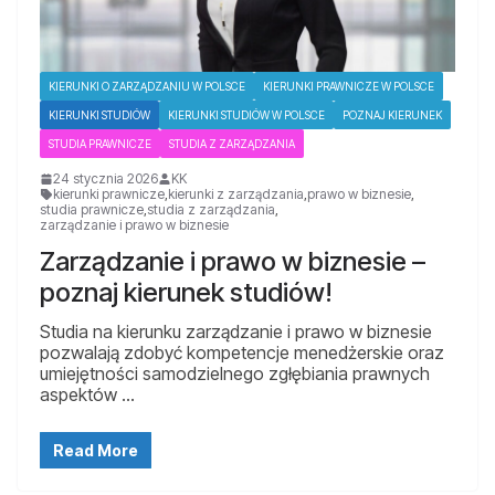
KIERUNKI O ZARZĄDZANIU W POLSCE
KIERUNKI PRAWNICZE W POLSCE
KIERUNKI STUDIÓW
KIERUNKI STUDIÓW W POLSCE
POZNAJ KIERUNEK
STUDIA PRAWNICZE
STUDIA Z ZARZĄDZANIA
24 stycznia 2026
KK
kierunki prawnicze
,
kierunki z zarządzania
,
prawo w biznesie
,
studia prawnicze
,
studia z zarządzania
,
zarządzanie i prawo w biznesie
Zarządzanie i prawo w biznesie –
poznaj kierunek studiów!
Studia na kierunku zarządzanie i prawo w biznesie
pozwalają zdobyć kompetencje menedżerskie oraz
umiejętności samodzielnego zgłębiania prawnych
aspektów …
Read More