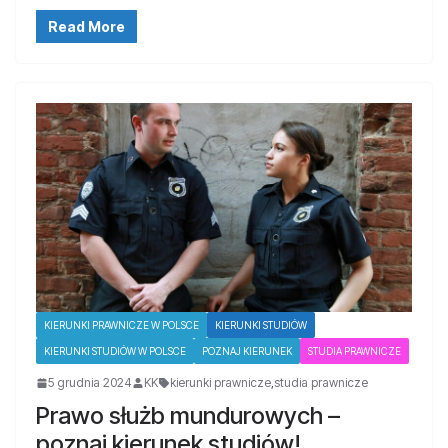
Read More
KIERUNKI PRAWNICZE W POLSCE
KIERUNKI STUDIÓW
KIERUNKI STUDIÓW W POLSCE
POZNAJ KIERUNEK
STUDIA PRAWNICZE
5 grudnia 2024
KK
kierunki prawnicze
,
studia prawnicze
Prawo służb mundurowych –
poznaj kierunek studiów!