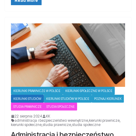
Read More
KIERUNKI PRAWNICZE W POLSCE
KIERUNKI SPOŁECZNE W POLSCE
KIERUNKI STUDIÓW
KIERUNKI STUDIÓW W POLSCE
POZNAJ KIERUNEK
STUDIA PRAWNICZE
STUDIA SPOŁECZNE
22 sierpnia 2024
KK
administracja i bezpieczeństwo wewnętrzne
,
kierunki prawnicze
,
kierunki społeczne
,
studia prawnicze
,
studia społeczne
Administracja i bezpieczeństwo