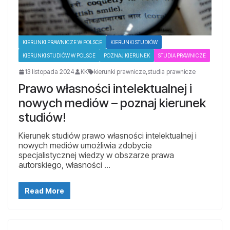
KIERUNKI PRAWNICZE W POLSCE
KIERUNKI STUDIÓW
KIERUNKI STUDIÓW W POLSCE
POZNAJ KIERUNEK
STUDIA PRAWNICZE
13 listopada 2024
KK
kierunki prawnicze
,
studia prawnicze
Prawo własności intelektualnej i
nowych mediów – poznaj kierunek
studiów!
Kierunek studiów prawo własności intelektualnej i
nowych mediów umożliwia zdobycie
specjalistycznej wiedzy w obszarze prawa
autorskiego, własności …
Read More