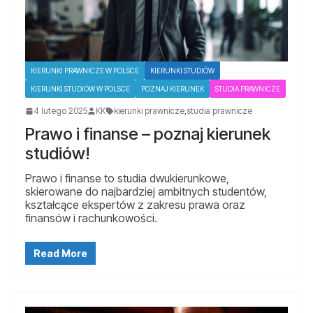
KIERUNKI PRAWNICZE W POLSCE
KIERUNKI STUDIÓW
KIERUNKI STUDIÓW W POLSCE
POZNAJ KIERUNEK
STUDIA PRAWNICZE
4 lutego 2025
KK
kierunki prawnicze
,
studia prawnicze
Prawo i finanse – poznaj kierunek
studiów!
Prawo i finanse to studia dwukierunkowe,
skierowane do najbardziej ambitnych studentów,
kształcące ekspertów z zakresu prawa oraz
finansów i rachunkowości.
Read More