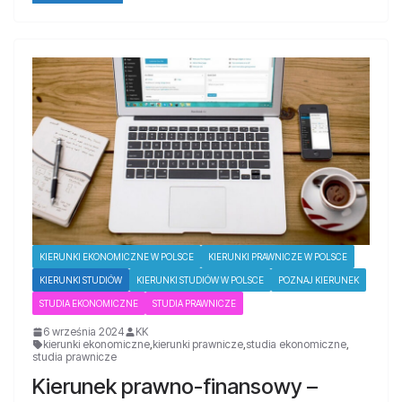
KIERUNKI EKONOMICZNE W POLSCE
KIERUNKI PRAWNICZE W POLSCE
KIERUNKI STUDIÓW
KIERUNKI STUDIÓW W POLSCE
POZNAJ KIERUNEK
STUDIA EKONOMICZNE
STUDIA PRAWNICZE
6 września 2024
KK
kierunki ekonomiczne
,
kierunki prawnicze
,
studia ekonomiczne
,
studia prawnicze
Kierunek prawno-finansowy –