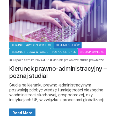
KIERUNKI PRAWNICZE W POLSCE
KIERUNKI STUDIÓW
KIERUNKI STUDIÓW W POLSCE
POZNAJ KIERUNEK
STUDIA PRAWNICZE
10 października 2024
KK
kierunki prawnicze
,
studia prawnicze
Kierunek prawno-administracyjny –
poznaj studia!
Studia na kierunku prawno-administracyjnym
pozwalają zdobyć wiedzę i umiejętności niezbędne
w administracji skarbowej, gospodarczej, czy
instytucjach UE, w związku z procesami globalizacji.
Read More