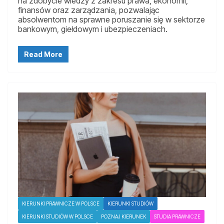
na zdobycie wiedzy z zakresu prawa, ekonomii,
finansów oraz zarządzania, pozwalając
absolwentom na sprawne poruszanie się w sektorze
bankowym, giełdowym i ubezpieczeniach.
Read More
KIERUNKI PRAWNICZE W POLSCE
KIERUNKI STUDIÓW
KIERUNKI STUDIÓW W POLSCE
POZNAJ KIERUNEK
STUDIA PRAWNICZE