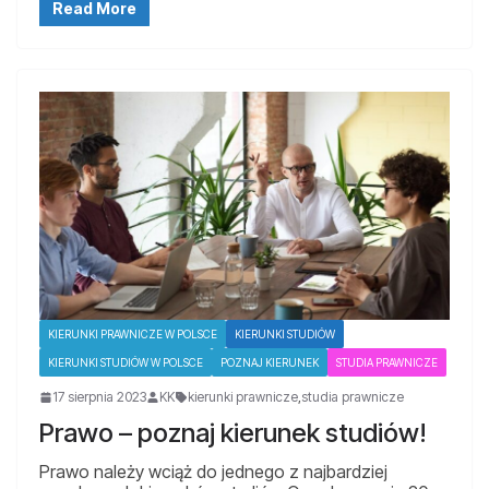
Read More
KIERUNKI PRAWNICZE W POLSCE
KIERUNKI STUDIÓW
KIERUNKI STUDIÓW W POLSCE
POZNAJ KIERUNEK
STUDIA PRAWNICZE
17 sierpnia 2023
KK
kierunki prawnicze
,
studia prawnicze
Prawo – poznaj kierunek studiów!
Prawo należy wciąż do jednego z najbardziej