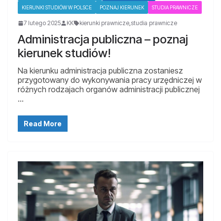
KIERUNKI STUDIÓW W POLSCE
POZNAJ KIERUNEK
STUDIA PRAWNICZE
7 lutego 2025
KK
kierunki prawnicze
,
studia prawnicze
Administracja publiczna – poznaj
kierunek studiów!
Na kierunku administracja publiczna zostaniesz
przygotowany do wykonywania pracy urzędniczej w
różnych rodzajach organów administracji publicznej
…
Read More