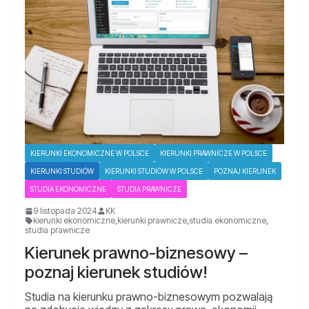
KIERUNKI EKONOMICZNE W POLSCE
KIERUNKI PRAWNICZE W POLSCE
KIERUNKI STUDIÓW
KIERUNKI STUDIÓW W POLSCE
POZNAJ KIERUNEK
STUDIA EKONOMICZNE
STUDIA PRAWNICZE
9 listopada 2024
KK
kierunki ekonomiczne
,
kierunki prawnicze
,
studia ekonomiczne
,
studia prawnicze
Kierunek prawno-biznesowy –
poznaj kierunek studiów!
Studia na kierunku prawno-biznesowym pozwalają