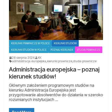
KIERUNKI PRAWNICZE W POLSCE
KIERUNKI STUDIÓW
KIERUNKI STUDIÓW W POLSCE
POZNAJ KIERUNEK
STUDIA PRAWNICZE
28 sierpnia 2024
KK
administracja europejska
,
kierunki prawnicze
,
studia prawnicze
Administracja europejska – poznaj
kierunek studiów!
Głównym założeniem programowym studiów na
kierunku Administracja Europejska jest
przygotowanie absolwentów do działania w szeroko
rozumianych instytucjach …