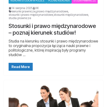
KIERUNKI STUDIÓW W POLSCE
POZNAJ KIERUNEK
STUDIA PRAWNICZE
14 sierpnia 2025
KK
kierunki prawnicze
,
prawo międzynarodowe
,
stosunki i prawo międzynarodowe
,
stosunki międzynarodowe
,
studia prawnicze
Stosunki i prawo międzynarodowe
– poznaj kierunek studiów!
Studia na kierunku stosunki i prawo międzynarodowe
to oryginalna propozycja łącząca nauki prawne i
politologiczne, której inspiracją były programy
studiów …
Read More