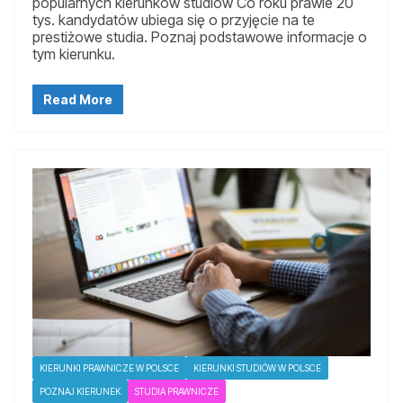
popularnych kierunków studiów Co roku prawie 20
tys. kandydatów ubiega się o przyjęcie na te
prestiżowe studia. Poznaj podstawowe informacje o
tym kierunku.
Read More
KIERUNKI PRAWNICZE W POLSCE
KIERUNKI STUDIÓW W POLSCE
POZNAJ KIERUNEK
STUDIA PRAWNICZE