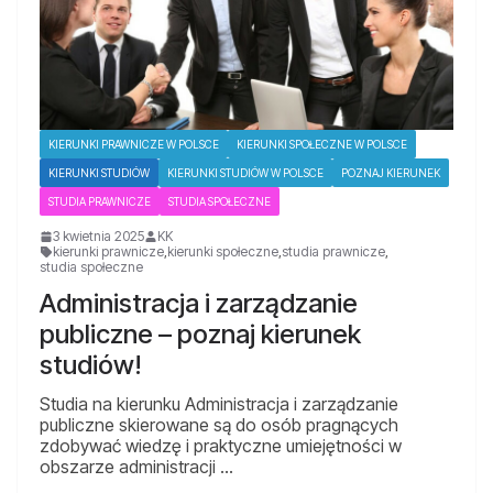
KIERUNKI PRAWNICZE W POLSCE
KIERUNKI SPOŁECZNE W POLSCE
KIERUNKI STUDIÓW
KIERUNKI STUDIÓW W POLSCE
POZNAJ KIERUNEK
STUDIA PRAWNICZE
STUDIA SPOŁECZNE
3 kwietnia 2025
KK
kierunki prawnicze
,
kierunki społeczne
,
studia prawnicze
,
studia społeczne
Administracja i zarządzanie
publiczne – poznaj kierunek
studiów!
Studia na kierunku Administracja i zarządzanie
publiczne skierowane są do osób pragnących
zdobywać wiedzę i praktyczne umiejętności w
obszarze administracji …