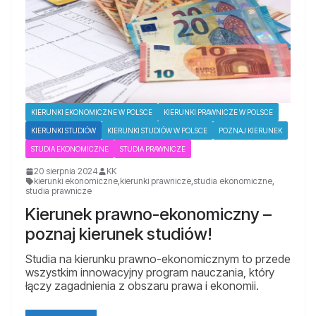
KIERUNKI EKONOMICZNE W POLSCE
KIERUNKI PRAWNICZE W POLSCE
KIERUNKI STUDIÓW
KIERUNKI STUDIÓW W POLSCE
POZNAJ KIERUNEK
STUDIA EKONOMICZNE
STUDIA PRAWNICZE
20 sierpnia 2024
KK
kierunki ekonomiczne
,
kierunki prawnicze
,
studia ekonomiczne
,
studia prawnicze
Kierunek prawno-ekonomiczny –
poznaj kierunek studiów!
Studia na kierunku prawno-ekonomicznym to przede
wszystkim innowacyjny program nauczania, który
łączy zagadnienia z obszaru prawa i ekonomii.