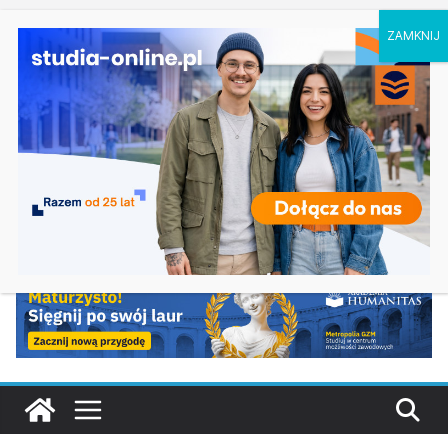
sobota, 8 sierpnia, 2026
Ostatnie
Dodatkowa rekrutacja na studia na UJD –
wpisy:
Uniwersytet Jana Długosza w Częstochowie
Biotechnologia – Uniwersytet Przyrodniczy w
Poznaniu
Zarządzanie w turystyce w Katowicach
Turystyka – Uniwersytet Wrocławski
Oceanotechnika w Szczecinie