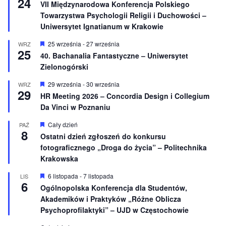
24
VII Międzynarodowa Konferencja Polskiego
o
r
Towarzystwa Psychologii Religii i Duchowości –
n
ó
e
ż
Uniwersytet Ignatianum w Krakowie
n
i
W
25 września
-
27 września
WRZ
o
25
y
40. Bachanalia Fantastyczne – Uniwersytet
n
r
e
Zielonogórski
ó
ż
n
W
29 września
-
30 września
WRZ
29
i
y
HR Meeting 2026 – Concordia Design i Collegium
o
r
Da Vinci w Poznaniu
n
ó
e
ż
n
W
Cały dzień
PAŹ
8
i
y
Ostatni dzień zgłoszeń do konkursu
o
r
fotograficznego „Droga do życia” – Politechnika
n
ó
e
ż
Krakowska
n
i
W
6 listopada
-
7 listopada
LIS
o
6
y
Ogólnopolska Konferencja dla Studentów,
n
r
e
Akademików i Praktyków „Różne Oblicza
ó
ż
Psychoprofilaktyki” – UJD w Częstochowie
n
i