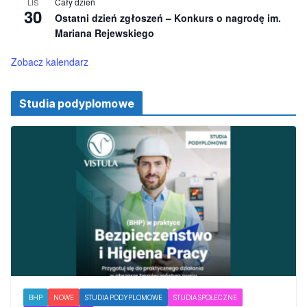
Cały dzień
LIS
o
30
Ostatni dzień zgłoszeń – Konkurs o nagrodę im.
n
e
Mariana Rejewskiego
Zobacz kalendarz
Studia podyplomowe
BHP
NOWE
STUDIA PODYPLOMOWE
STUDIA SPOŁECZNE