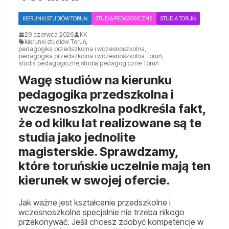
KIERUNKI STUDIÓW TORUŃ
STUDIA PEDAGOGICZNE
STUDIA TORUŃ
29 czerwca 2026
KK
kierunki studiów Toruń
,
pedagogika przedszkolna i wczesnoszkolna
,
pedagogika przedszkolna i wczesnoszkolna Toruń
,
studia pedagogiczne
,
studia pedagogiczne Toruń
Wagę studiów na kierunku
pedagogika przedszkolna i
wczesnoszkolna podkreśla fakt,
że od kilku lat realizowane są te
studia jako jednolite
magisterskie. Sprawdzamy,
które toruńskie uczelnie mają ten
kierunek w swojej ofercie.
Jak ważne jest kształcenie przedszkolne i
wczesnoszkolne specjalnie nie trzeba nikogo
przekonywać. Jeśli chcesz zdobyć kompetencje w