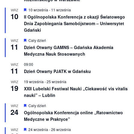
W
10 września
-
11 września
WRZ
10
y
II Ogólnopolska Konferencja z okazji Światowego
r
Dnia Zapobiegania Samobójstwom – Uniwersytet
ó
ż
Gdański
n
i
W
Cały dzień
WRZ
o
11
y
Dzień Otwarty GAMNS – Gdańska Akademia
n
r
e
Medyczna Nauk Stosowanych
ó
ż
n
09:00
WRZ
11
i
Dzień Otwarty PJATK w Gdańsku
o
n
19 września
-
25 września
WRZ
e
19
XXII Lubelski Festiwal Nauki „Ciekawość vis vitalis
nauki” – Lublin
W
Cały dzień
WRZ
24
y
Ogólnopolska Konferencja online „Ratownictwo
r
Medyczne w Praktyce”
ó
ż
n
W
24 września
-
26 września
WRZ
i
y