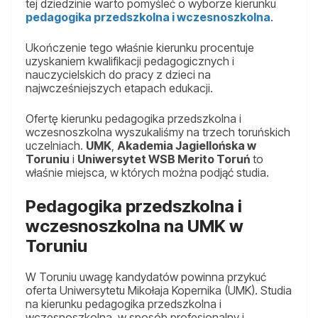
tej dziedzinie warto pomyśleć o wyborze kierunku
pedagogika przedszkolna i wczesnoszkolna
.
Ukończenie tego właśnie kierunku procentuje
uzyskaniem kwalifikacji pedagogicznych i
nauczycielskich do pracy z dzieci na
najwcześniejszych etapach edukacji.
Ofertę kierunku pedagogika przedszkolna i
wczesnoszkolna wyszukaliśmy na trzech toruńskich
uczelniach.
UMK
,
Akademia Jagiellońska w
Toruniu
i
Uniwersytet WSB Merito Toruń
to
właśnie miejsca, w których można podjąć studia.
Pedagogika przedszkolna i
wczesnoszkolna na UMK w
Toruniu
W Toruniu uwagę kandydatów powinna przykuć
oferta Uniwersytetu Mikołaja Kopernika (UMK). Studia
na kierunku pedagogika przedszkolna i
wczesnoszkolna, w sposób profesjonalny i