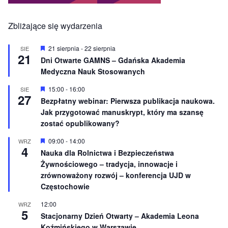
Zbliżające się wydarzenia
W
21 sierpnia
-
22 sierpnia
SIE
21
y
Dni Otwarte GAMNS – Gdańska Akademia
r
Medyczna Nauk Stosowanych
ó
ż
n
W
15:00
-
16:00
SIE
27
i
y
Bezpłatny webinar: Pierwsza publikacja naukowa.
o
r
Jak przygotować manuskrypt, który ma szansę
n
ó
e
ż
zostać opublikowany?
n
i
W
09:00
-
14:00
WRZ
o
4
y
Nauka dla Rolnictwa i Bezpieczeństwa
n
r
e
Żywnościowego – tradycja, innowacje i
ó
ż
zrównoważony rozwój – konferencja UJD w
n
Częstochowie
i
o
12:00
WRZ
n
5
e
Stacjonarny Dzień Otwarty – Akademia Leona
Koźmińskiego w Warszawie