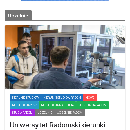
Uczelnie
KIERUNKI STUDIÓW
KIERUNKI STUDIÓW RADOM
NOWE
REKRUTACJA 2027
REKRUTACJA NA STUDIA
REKRUTACJA RADOM
STUDIA RADOM
UCZELNIE
UCZELNIE RADOM
Uniwersytet Radomski kierunki