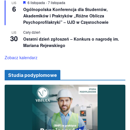
i
W
6 listopada
-
7 listopada
LIS
o
6
y
Ogólnopolska Konferencja dla Studentów,
n
r
e
Akademików i Praktyków „Różne Oblicza
ó
ż
Psychoprofilaktyki” – UJD w Częstochowie
n
i
Cały dzień
LIS
o
30
Ostatni dzień zgłoszeń – Konkurs o nagrodę im.
n
e
Mariana Rejewskiego
Zobacz kalendarz
Studia podyplomowe