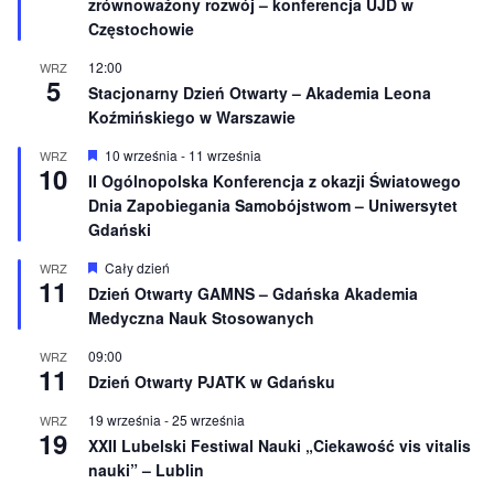
zrównoważony rozwój – konferencja UJD w
n
Częstochowie
i
o
12:00
WRZ
n
5
e
Stacjonarny Dzień Otwarty – Akademia Leona
Koźmińskiego w Warszawie
W
10 września
-
11 września
WRZ
10
y
II Ogólnopolska Konferencja z okazji Światowego
r
Dnia Zapobiegania Samobójstwom – Uniwersytet
ó
ż
Gdański
n
i
W
Cały dzień
WRZ
o
11
y
Dzień Otwarty GAMNS – Gdańska Akademia
n
r
e
Medyczna Nauk Stosowanych
ó
ż
n
09:00
WRZ
11
i
Dzień Otwarty PJATK w Gdańsku
o
n
19 września
-
25 września
WRZ
e
19
XXII Lubelski Festiwal Nauki „Ciekawość vis vitalis
nauki” – Lublin