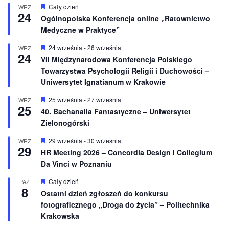
W
Cały dzień
WRZ
24
y
Ogólnopolska Konferencja online „Ratownictwo
r
Medyczne w Praktyce”
ó
ż
n
W
24 września
-
26 września
WRZ
24
i
y
VII Międzynarodowa Konferencja Polskiego
o
r
Towarzystwa Psychologii Religii i Duchowości –
n
ó
e
ż
Uniwersytet Ignatianum w Krakowie
n
i
W
25 września
-
27 września
WRZ
o
25
y
40. Bachanalia Fantastyczne – Uniwersytet
n
r
e
Zielonogórski
ó
ż
n
W
29 września
-
30 września
WRZ
29
i
y
HR Meeting 2026 – Concordia Design i Collegium
o
r
Da Vinci w Poznaniu
n
ó
e
ż
n
W
Cały dzień
PAŹ
8
i
y
Ostatni dzień zgłoszeń do konkursu
o
r
fotograficznego „Droga do życia” – Politechnika
n
ó
e
ż
Krakowska
n