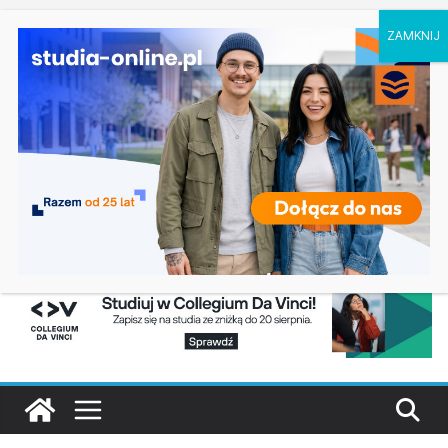
czwartek, 6 sierpnia, 2026
Ostatnie
Prawo w Łomży
wpisy:
Pedagogika przedszkolna i wczesnoszkolna w
Skierniewicach
Kosmetologia w Opolu
Logistyka – studia inżynierskie na Uniwersytecie
Szczecińskim
Elektroniczne przetwarzanie informacji w
Krakowie