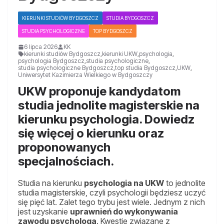
KIERUNKI STUDIÓW BYDGOSZCZ
STUDIA BYDGOSZCZ
STUDIA PSYCHOLOGICZNE
TOP BYDGOSZCZ
6 lipca 2026
KK
kierunki studiów Bydgoszcz
,
kierunki UKW
,
psychologia
,
psychologia Bydgoszcz
,
studia psychologiczne
,
studia psychologiczne Bydgoszcz
,
top studia Bydgoszcz
,
UKW
,
Uniwersytet Kazimierza Wielkiego w Bydgoszczy
UKW proponuje kandydatom
studia jednolite magisterskie na
kierunku psychologia. Dowiedz
się więcej o kierunku oraz
proponowanych
specjalnościach.
Studia na kierunku
psychologia na UKW
to jednolite
studia magisterskie, czyli psychologii będziesz uczyć
się pięć lat. Zalet tego trybu jest wiele. Jednym z nich
jest uzyskanie
uprawnień do wykonywania
zawodu psychologa
. Kwestie związane z