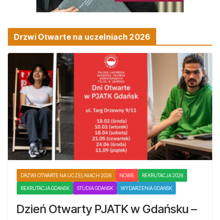
Drzwi Otwarte na uczelniach 2026
DRZWI OTWARTE NA UCZELNIACH 2026
NOWE
REKRUTACJA 2026
REKRUTACJA GDAŃSK
STUDIA GDAŃSK
WYDARZENIA GDAŃSK
Dzień Otwarty PJATK w Gdańsku –