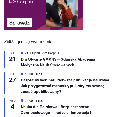
Zbliżające się wydarzenia
W
21 sierpnia
-
22 sierpnia
SIE
21
y
Dni Otwarte GAMNS – Gdańska Akademia
r
Medyczna Nauk Stosowanych
ó
ż
n
W
15:00
-
16:00
SIE
27
i
y
Bezpłatny webinar: Pierwsza publikacja naukowa.
o
r
Jak przygotować manuskrypt, który ma szansę
n
ó
e
ż
zostać opublikowany?
n
i
W
09:00
-
14:00
WRZ
o
4
y
Nauka dla Rolnictwa i Bezpieczeństwa
n
r
e
Żywnościowego – tradycja, innowacje i
ó
ż