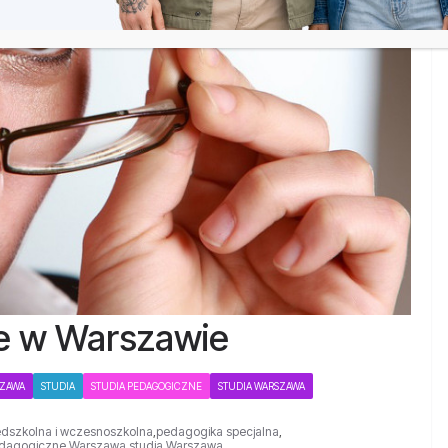
e w Warszawie
SZAWA
STUDIA
STUDIA PEDAGOGICZNE
STUDIA WARSZAWA
dszkolna i wczesnoszkolna
,
pedagogika specjalna
,
edagogiczne Warszawa
,
studia Warszawa