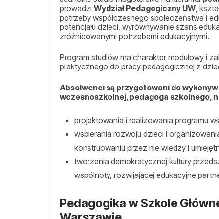
prowadzi
Wydział Pedagogiczny UW
, kszt
potrzeby współczesnego społeczeństwa i edu
potencjału dzieci, wyrównywanie szans eduk
zróżnicowanymi potrzebami edukacyjnymi.
Program studiów ma charakter modułowy i zak
praktycznego do pracy pedagogicznej z dzi
Absolwenci są przygotowani do wykonywa
wczesnoszkolnej, pedagoga szkolnego, na
projektowania i realizowania programu 
wspierania rozwoju dzieci i organizowa
konstruowaniu przez nie wiedzy i umiejęt
tworzenia demokratycznej kultury przeds
wspólnoty, rozwijającej edukacyjne partn
Pedagogika w Szkole Główn
Warszawie