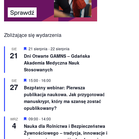
Zbliżające się wydarzenia
W
21 sierpnia
-
22 sierpnia
SIE
21
y
Dni Otwarte GAMNS – Gdańska
r
Akademia Medyczna Nauk
ó
ż
Stosowanych
n
i
W
15:00
-
16:00
SIE
o
27
y
Bezpłatny webinar: Pierwsza
n
r
e
publikacja naukowa. Jak przygotować
ó
ż
manuskrypt, który ma szansę zostać
n
opublikowany?
i
o
W
09:00
-
14:00
WRZ
n
4
y
e
Nauka dla Rolnictwa i Bezpieczeństwa
r
Żywnościowego – tradycja, innowacje i
ó
ż