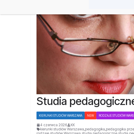
Studia pedagogiczn
KIERUNKI STUDIÓW WARSZAWA
NEW
RODZAJE STUDIÓW WAR
4 czerwca 2026
KK
kierunki studiów Warszawa
,
pedagogika
,
pedagogika prze
rodzaje studiów Warszawa
,
studia pedagogiczne
,
studia p