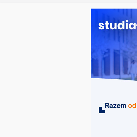
Zarządzanie
sobota, 8 sierpnia, 2026
Ostatnie wpisy:
Narodowej 
Mechanika 
Komunikacj
Studia spo
Psychologia
MIASTA
UCZELNIE
KIERUNKI