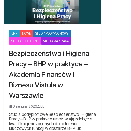
BHP
NOWE
STUDIA PODYPLOMOWE
STUDIA SPOŁECZNE
STUDIA WARSZAWA
Bezpieczeństwo i Higiena
Pracy – BHP w praktyce –
Akademia Finansów i
Biznesu Vistula w
Warszawie
6 sierpnia 2026
EB
Studia podyplomowe Bezpieczeństwo i Higiena
Pracy – BHP w praktyce umożliwiają zdobycie
kwalifikacji niezbędnych do pełnienia
kluczowych funkcji w obszarze BHP lub