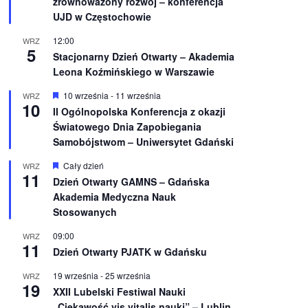
zrównoważony rozwój – konferencja
n
UJD w Częstochowie
i
o
12:00
WRZ
n
5
e
Stacjonarny Dzień Otwarty – Akademia
Leona Koźmińskiego w Warszawie
W
10 września
-
11 września
WRZ
10
y
II Ogólnopolska Konferencja z okazji
r
Światowego Dnia Zapobiegania
ó
ż
Samobójstwom – Uniwersytet Gdański
n
i
W
Cały dzień
WRZ
o
11
y
Dzień Otwarty GAMNS – Gdańska
n
r
e
Akademia Medyczna Nauk
ó
ż
Stosowanych
n
i
09:00
WRZ
o
11
Dzień Otwarty PJATK w Gdańsku
n
e
19 września
-
25 września
WRZ
19
XXII Lubelski Festiwal Nauki
„Ciekawość vis vitalis nauki” – Lublin