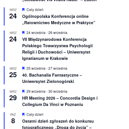
W
Cały dzień
WRZ
24
y
Ogólnopolska Konferencja online
r
„Ratownictwo Medyczne w Praktyce”
ó
ż
n
W
24 września
-
26 września
WRZ
24
i
y
VII Międzynarodowa Konferencja
o
r
Polskiego Towarzystwa Psychologii
n
ó
e
ż
Religii i Duchowości – Uniwersytet
n
Ignatianum w Krakowie
i
o
W
25 września
-
27 września
WRZ
n
25
y
e
40. Bachanalia Fantastyczne –
r
Uniwersytet Zielonogórski
ó
ż
n
W
29 września
-
30 września
WRZ
29
i
y
HR Meeting 2026 – Concordia Design i
o
r
Collegium Da Vinci w Poznaniu
n
ó
e
ż
n
W
Cały dzień
PAŹ
8
i
y
Ostatni dzień zgłoszeń do konkursu
o
r
fotograficznego „Droga do życia” –
n
ó