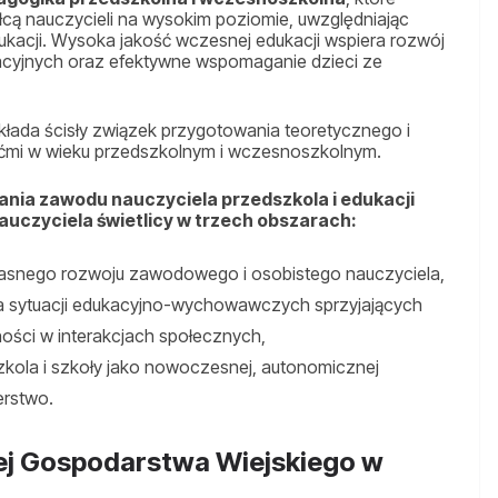
ałcą nauczycieli na wysokim poziomie, uwzględniając
kacji. Wysoka jakość wczesnej edukacji wspiera rozwój
acyjnych oraz efektywne wspomaganie dzieci ze
łada ścisły związek przygotowania teoretycznego i
ećmi w wieku przedszkolnym i wczesnoszkolnym.
nia zawodu nauczyciela przedszkola i edukacji
uczyciela świetlicy w trzech obszarach:
własnego rozwoju zawodowego i osobistego nauczyciela,
nia sytuacji edukacyjno-wychowawczych sprzyjających
ności w interakcjach społecznych,
zkola i szkoły jako nowoczesnej, autonomicznej
erstwo.
ej Gospodarstwa Wiejskiego w