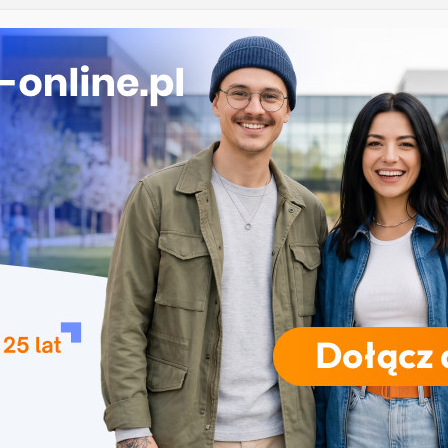
 kryzysowe – Uniwersytet Komisji Edukacji
w Krakowie
i projektowanie maszyn w Warszawie
a promocyjna i kryzysowa w Katowicach
rtowe w Radomiu
 w biznesie – Uniwersytet WSB Merito Bydgoszcz
RODZAJE STUDIÓW
REKRUTACJA
DRZWI OTWARTE
TO