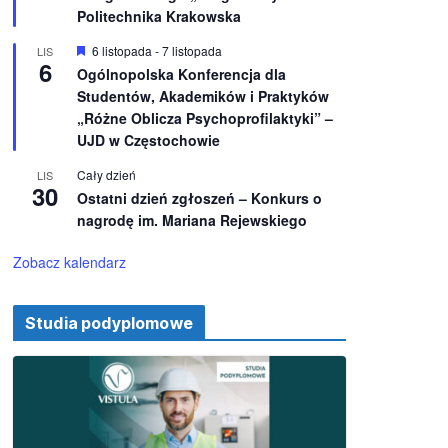
e
ż
Politechnika Krakowska
n
i
W
6 listopada
-
7 listopada
LIS
o
6
y
Ogólnopolska Konferencja dla
n
r
e
Studentów, Akademików i Praktyków
ó
ż
„Różne Oblicza Psychoprofilaktyki” –
n
UJD w Częstochowie
i
o
Cały dzień
LIS
n
30
e
Ostatni dzień zgłoszeń – Konkurs o
nagrodę im. Mariana Rejewskiego
Zobacz kalendarz
Studia podyplomowe