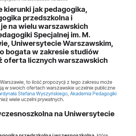
 kierunki jak pedagogika,
ogika przedszkolna i
 je na wielu warszawskich
edagogiki Specjalnej im. M.
ie, Uniwersytecie Warszawskim,
o bogata w zakresie studiów
ż oferta licznych warszawskich
 Warszawie, to ilość propozycji z tego zakresu może
ją w swoich ofertach warszawskie uczelnie publiczne
ardynała Stefana Wyszyńskiego
,
Akademia Pedagogiki
wnież wiele uczelni prywatnych.
wczesnoszkolna na Uniwersytecie
agogika przedszkolna i wczesnoszkolna
, które