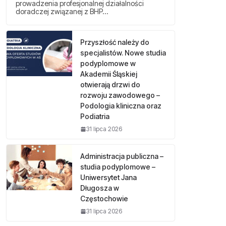
prowadzenia profesjonalnej działalności
doradczej związanej z BHP…
Przyszłość należy do
specjalistów. Nowe studia
podyplomowe w
Akademii Śląskiej
otwierają drzwi do
rozwoju zawodowego –
Podologia kliniczna oraz
Podiatria
31 lipca 2026
Administracja publiczna –
studia podyplomowe –
Uniwersytet Jana
Długosza w
Częstochowie
31 lipca 2026