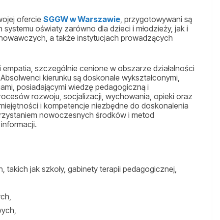
wojej ofercie
SGGW w Warszawie
, przygotowywani są
 systemu oświaty zarówno dla dzieci i młodzieży, jak i
howawczych, a także instytucjach prowadzących
i empatia, szczególnie cenione w obszarze działalności
Absolwenci kierunku są doskonale wykształconymi,
mi, posiadającymi wiedzę pedagogiczną i
ocesów rozwoju, socjalizacji, wychowania, opieki oraz
umiejętności i kompetencje niezbędne do doskonalenia
rzystaniem nowoczesnych środków i metod
informacji.
kich jak szkoły, gabinety terapii pedagogicznej,
ych,
wych,