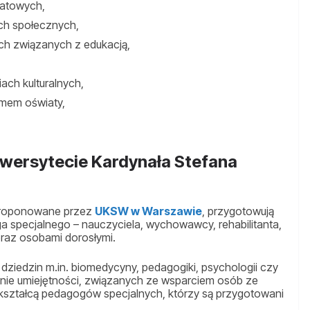
iatowych,
ach społecznych,
ch związanych z edukacją,
ach kulturalnych,
temem oświaty,
iwersytecie Kardynała Stefana
proponowane przez
UKSW w Warszawie
, przygotowują
specjalnego – nauczyciela, wychowawcy, rehabilitanta,
oraz osobami dorosłymi.
dziedzin m.in. biomedycyny, pedagogiki, psychologii czy
anie umiejętności, związanych ze wsparciem osób ze
 kształcą pedagogów specjalnych, którzy są przygotowani