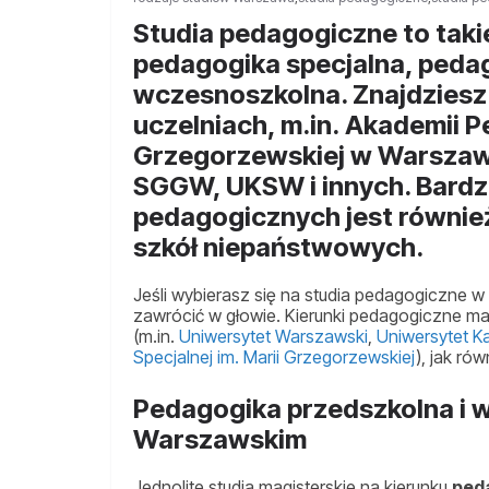
Studia pedagogiczne to takie
pedagogika specjalna, pedag
wczesnoszkolna. Znajdziesz
uczelniach, m.in. Akademii P
Grzegorzewskiej w Warszaw
SGGW, UKSW i innych. Bardz
pedagogicznych jest równie
szkół niepaństwowych.
Jeśli wybierasz się na studia pedagogiczne w
zawrócić w głowie. Kierunki pedagogiczne ma
(m.in.
Uniwersytet Warszawski
,
Uniwersytet K
Specjalnej im. Marii Grzegorzewskiej
), jak ró
Pedagogika przedszkolna i 
Warszawskim
Jednolite studia magisterskie na kierunku
ped