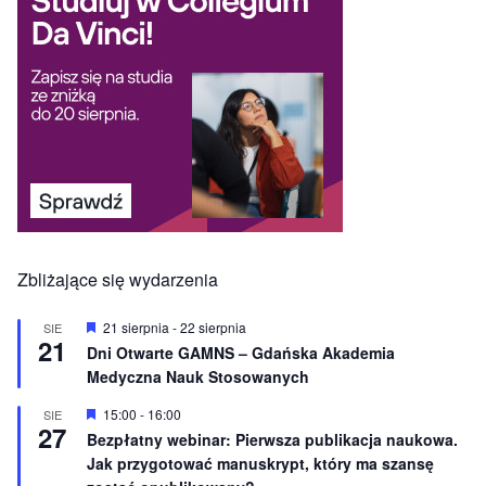
Zbliżające się wydarzenia
W
21 sierpnia
-
22 sierpnia
SIE
21
y
Dni Otwarte GAMNS – Gdańska Akademia
r
Medyczna Nauk Stosowanych
ó
ż
n
W
15:00
-
16:00
SIE
27
i
y
Bezpłatny webinar: Pierwsza publikacja naukowa.
o
r
Jak przygotować manuskrypt, który ma szansę
n
ó
e
ż