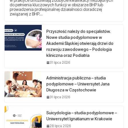
w praktyce umożliwiają zdobycie kwalifikacji niezbędnych
do pełnienia kluczowych funkcji w obszarze BHP lub
prowadzenia profesjonalnej działalności doradczej
związanej z BHP…
Przyszłość należy do specjalistów.
Nowe studia podyplomowe w
Akademii Śląskiej otwierają drzwi do
rozwoju zawodowego – Podologia
kliniczna oraz Podiatria
31 lipca 2026
Administracja publiczna – studia
podyplomowe – Uniwersytet Jana
Długosza w Częstochowie
31 lipca 2026
Suicydologia – studia podyplomowe –
Uniwersytet Ignatianum w Krakowie
28 lipca 2026