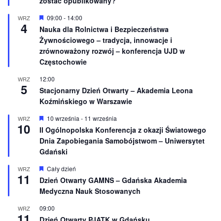
zostać opublikowany?
n
i
W
09:00
-
14:00
WRZ
o
4
y
Nauka dla Rolnictwa i Bezpieczeństwa
n
r
e
Żywnościowego – tradycja, innowacje i
ó
ż
zrównoważony rozwój – konferencja UJD w
n
Częstochowie
i
o
12:00
WRZ
n
5
e
Stacjonarny Dzień Otwarty – Akademia Leona
Koźmińskiego w Warszawie
W
10 września
-
11 września
WRZ
10
y
II Ogólnopolska Konferencja z okazji Światowego
r
Dnia Zapobiegania Samobójstwom – Uniwersytet
ó
ż
Gdański
n
i
W
Cały dzień
WRZ
o
11
y
Dzień Otwarty GAMNS – Gdańska Akademia
n
r
e
Medyczna Nauk Stosowanych
ó
ż
n
09:00
WRZ
11
i
Dzień Otwarty PJATK w Gdańsku