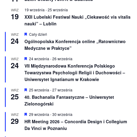
o
n
19 września
-
25 września
WRZ
e
19
XXII Lubelski Festiwal Nauki „Ciekawość vis vitalis
nauki” – Lublin
W
Cały dzień
WRZ
24
y
Ogólnopolska Konferencja online „Ratownictwo
r
Medyczne w Praktyce”
ó
ż
n
W
24 września
-
26 września
WRZ
24
i
y
VII Międzynarodowa Konferencja Polskiego
o
r
Towarzystwa Psychologii Religii i Duchowości –
n
ó
e
ż
Uniwersytet Ignatianum w Krakowie
n
i
W
25 września
-
27 września
WRZ
o
25
y
40. Bachanalia Fantastyczne – Uniwersytet
n
r
e
Zielonogórski
ó
ż
n
W
29 września
-
30 września
WRZ
29
i
y
HR Meeting 2026 – Concordia Design i Collegium
o
r
Da Vinci w Poznaniu
n
ó
e
ż