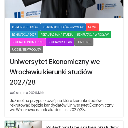
KIERUNKI STUDIÓW
KIERUNKI STUDIÓW WROCŁAW
NOWE
REKRUTACJA 2027
REKRUTACJA NA STUDIA
REKRUTACJA WROCŁAW
STUDIA EKONOMICZNE
STUDIA WROCŁAW
UCZELNIE
UCZELNIE WROCŁAW
Uniwersytet Ekonomiczny we
Wrocławiu kierunki studiów
2027/28
9 sierpnia 2026
KK
Już można przypuszczać, na które kierunki studiów
rekrutować będzie kandydatów Uniwersytet Ekonomiczny
we Wrocławiu na rok akademicki 2027/28.
Politechnika Lubelska kierunki studiów