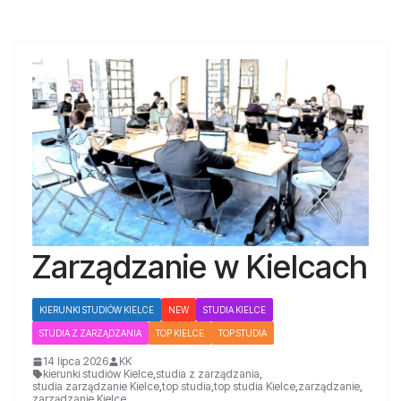
Zarządzanie w Kielcach
KIERUNKI STUDIÓW KIELCE
NEW
STUDIA KIELCE
STUDIA Z ZARZĄDZANIA
TOP KIELCE
TOP STUDIA
14 lipca 2026
KK
kierunki studiów Kielce
,
studia z zarządzania
,
studia zarządzanie Kielce
,
top studia
,
top studia Kielce
,
zarządzanie
,
zarządzanie Kielce