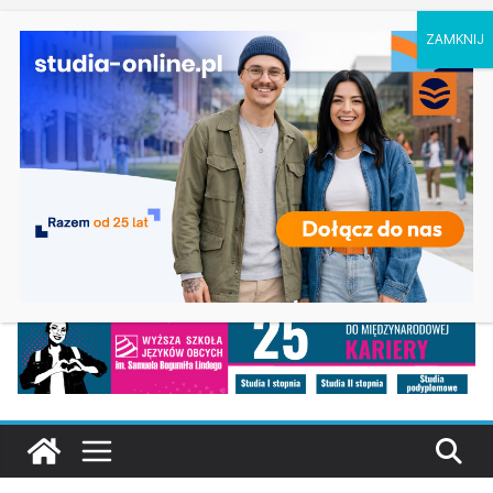
poniedziałek, 10 sierpnia, 2026
Ostatnie
Druga tura rekrutacji na studia 2026/2027 –
wpisy:
Uniwersytet Jagielloński w Krakowie
Druga tura rekrutacji na studia 2026/2027 na
Uniwersytet Rzeszowski
Matematyka w Krakowie
Dodatkowa rekrutacja na studia 2026/2027 na
UAM w Poznaniu
Studia z zarządzania w Koszalinie