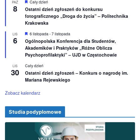
n
W
Cały dzień
PAŹ
8
i
y
Ostatni dzień zgłoszeń do konkursu
o
r
fotograficznego „Droga do życia” – Politechnika
n
ó
e
ż
Krakowska
n
i
W
6 listopada
-
7 listopada
LIS
o
6
y
Ogólnopolska Konferencja dla Studentów,
n
r
e
Akademików i Praktyków „Różne Oblicza
ó
ż
Psychoprofilaktyki” – UJD w Częstochowie
n
i
Cały dzień
LIS
o
30
Ostatni dzień zgłoszeń – Konkurs o nagrodę im.
n
e
Mariana Rejewskiego
Zobacz kalendarz
Studia podyplomowe