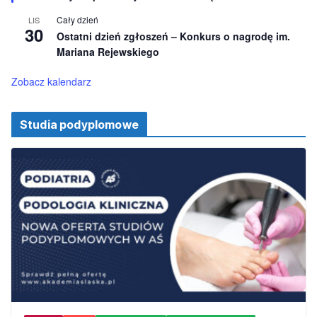
n
i
Cały dzień
LIS
o
30
Ostatni dzień zgłoszeń – Konkurs o nagrodę im.
n
e
Mariana Rejewskiego
Zobacz kalendarz
Studia podyplomowe