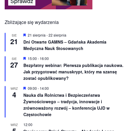
Zbliżające się wydarzenia
W
21 sierpnia
-
22 sierpnia
SIE
21
y
Dni Otwarte GAMNS – Gdańska Akademia
r
Medyczna Nauk Stosowanych
ó
ż
n
W
15:00
-
16:00
SIE
27
i
y
Bezpłatny webinar: Pierwsza publikacja naukowa.
o
r
Jak przygotować manuskrypt, który ma szansę
n
ó
e
ż
zostać opublikowany?
n
i
W
09:00
-
14:00
WRZ
o
4
y
Nauka dla Rolnictwa i Bezpieczeństwa
n
r
e
Żywnościowego – tradycja, innowacje i
ó
ż
zrównoważony rozwój – konferencja UJD w
n
Częstochowie
i
o
12:00
WRZ
n
5
e