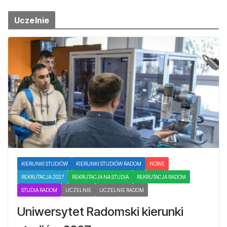
Uczelnie
KIERUNKI STUDIÓW
KIERUNKI STUDIÓW RADOM
NOWE
REKRUTACJA 2027
REKRUTACJA NA STUDIA
REKRUTACJA RADOM
STUDIA RADOM
UCZELNIE
UCZELNIE RADOM
Uniwersytet Radomski kierunki