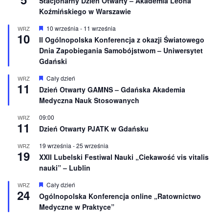
Stacjonarny Dzień Otwarty – Akademia Leona
Koźmińskiego w Warszawie
W
10 września
-
11 września
WRZ
10
y
II Ogólnopolska Konferencja z okazji Światowego
r
Dnia Zapobiegania Samobójstwom – Uniwersytet
ó
ż
Gdański
n
i
W
Cały dzień
WRZ
o
11
y
Dzień Otwarty GAMNS – Gdańska Akademia
n
r
e
Medyczna Nauk Stosowanych
ó
ż
n
09:00
WRZ
11
i
Dzień Otwarty PJATK w Gdańsku
o
n
19 września
-
25 września
WRZ
e
19
XXII Lubelski Festiwal Nauki „Ciekawość vis vitalis
nauki” – Lublin
W
Cały dzień
WRZ
24
y
Ogólnopolska Konferencja online „Ratownictwo
r
Medyczne w Praktyce”
ó
ż