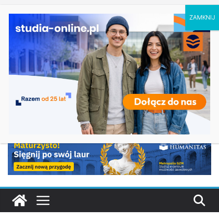
czwartek, 6 sierpnia, 2026
Ostatnie
Inżynieria w medycynie w Rzeszowie
wpisy:
Studia medyczne w Zielonej Górze
Design i zarządzanie projektami w Częstochowie
Druga tura rekrutacji na studia 2026/2027 na
UPJP2 w Krakowie
Matematyka w Bydgoszczy