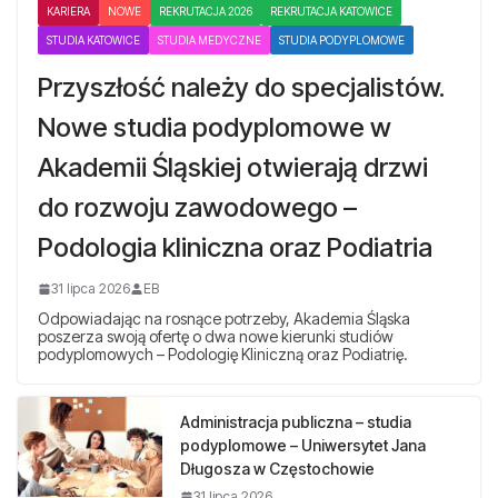
KARIERA
NOWE
REKRUTACJA 2026
REKRUTACJA KATOWICE
STUDIA KATOWICE
STUDIA MEDYCZNE
STUDIA PODYPLOMOWE
Przyszłość należy do specjalistów.
Nowe studia podyplomowe w
Akademii Śląskiej otwierają drzwi
do rozwoju zawodowego –
Podologia kliniczna oraz Podiatria
31 lipca 2026
EB
Odpowiadając na rosnące potrzeby, Akademia Śląska
poszerza swoją ofertę o dwa nowe kierunki studiów
podyplomowych – Podologię Kliniczną oraz Podiatrię.
Administracja publiczna – studia
podyplomowe – Uniwersytet Jana
Długosza w Częstochowie
31 lipca 2026