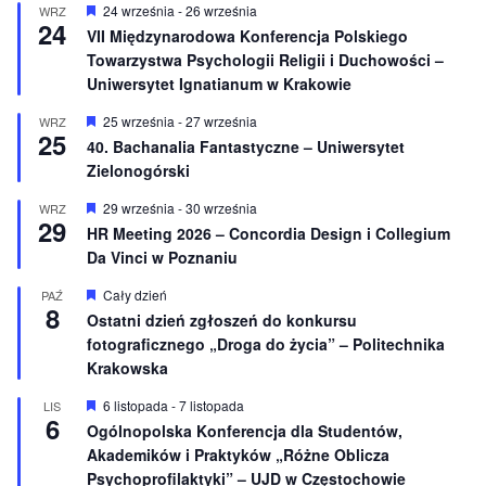
n
W
24 września
-
26 września
WRZ
24
i
y
VII Międzynarodowa Konferencja Polskiego
o
r
Towarzystwa Psychologii Religii i Duchowości –
n
ó
e
ż
Uniwersytet Ignatianum w Krakowie
n
i
W
25 września
-
27 września
WRZ
o
25
y
40. Bachanalia Fantastyczne – Uniwersytet
n
r
e
Zielonogórski
ó
ż
n
W
29 września
-
30 września
WRZ
29
i
y
HR Meeting 2026 – Concordia Design i Collegium
o
r
Da Vinci w Poznaniu
n
ó
e
ż
n
W
Cały dzień
PAŹ
8
i
y
Ostatni dzień zgłoszeń do konkursu
o
r
fotograficznego „Droga do życia” – Politechnika
n
ó
e
ż
Krakowska
n
i
W
6 listopada
-
7 listopada
LIS
o
6
y
Ogólnopolska Konferencja dla Studentów,
n
r
e
Akademików i Praktyków „Różne Oblicza
ó
ż
Psychoprofilaktyki” – UJD w Częstochowie