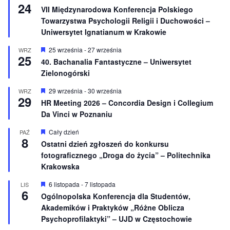
24
i
y
VII Międzynarodowa Konferencja Polskiego
o
r
Towarzystwa Psychologii Religii i Duchowości –
n
ó
e
ż
Uniwersytet Ignatianum w Krakowie
n
i
W
25 września
-
27 września
WRZ
o
25
y
40. Bachanalia Fantastyczne – Uniwersytet
n
r
e
Zielonogórski
ó
ż
n
W
29 września
-
30 września
WRZ
29
i
y
HR Meeting 2026 – Concordia Design i Collegium
o
r
Da Vinci w Poznaniu
n
ó
e
ż
n
W
Cały dzień
PAŹ
8
i
y
Ostatni dzień zgłoszeń do konkursu
o
r
fotograficznego „Droga do życia” – Politechnika
n
ó
e
ż
Krakowska
n
i
W
6 listopada
-
7 listopada
LIS
o
6
y
Ogólnopolska Konferencja dla Studentów,
n
r
e
Akademików i Praktyków „Różne Oblicza
ó
ż
Psychoprofilaktyki” – UJD w Częstochowie
n