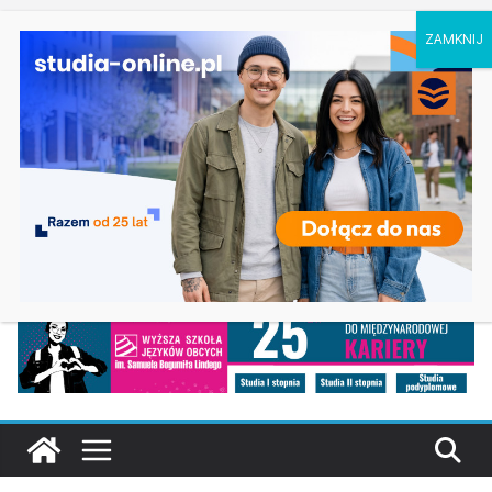
piątek, 7 sierpnia, 2026
Ostatnie
Prawo w Łomży
wpisy:
Pedagogika przedszkolna i wczesnoszkolna w
Skierniewicach
Kosmetologia w Opolu
Logistyka – studia inżynierskie na Uniwersytecie
Szczecińskim
Elektroniczne przetwarzanie informacji w
Krakowie