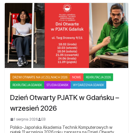
DRZWI OTWARTE NA UCZELNIACH 2026
NOWE
REKRUTACJA 2026
REKRUTACJA GDAŃSK
STUDIA GDAŃSK
WYDARZENIA GDAŃSK
Dzień Otwarty PJATK w Gdańsku –
wrzesień 2026
1 sierpnia 2026
EB
Polsko-Japońska Akademia Technik Komputerowych w
piątek 11 września 2026 roku zaprasza na Dzień Otwarty