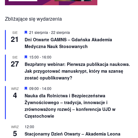
Zbliżające się wydarzenia
W
21 sierpnia
-
22 sierpnia
SIE
21
y
Dni Otwarte GAMNS – Gdańska Akademia
r
Medyczna Nauk Stosowanych
ó
ż
n
W
15:00
-
16:00
SIE
27
i
y
Bezpłatny webinar: Pierwsza publikacja naukowa.
o
r
Jak przygotować manuskrypt, który ma szansę
n
ó
e
ż
zostać opublikowany?
n
i
W
09:00
-
14:00
WRZ
o
4
y
Nauka dla Rolnictwa i Bezpieczeństwa
n
r
e
Żywnościowego – tradycja, innowacje i
ó
ż
zrównoważony rozwój – konferencja UJD w
n
Częstochowie
i
o
12:00
WRZ
n
5
e
Stacjonarny Dzień Otwarty – Akademia Leona