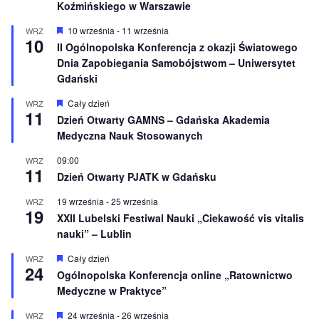
Koźmińskiego w Warszawie
W
10 września
-
11 września
WRZ
10
y
II Ogólnopolska Konferencja z okazji Światowego
r
Dnia Zapobiegania Samobójstwom – Uniwersytet
ó
ż
Gdański
n
i
W
Cały dzień
WRZ
o
11
y
Dzień Otwarty GAMNS – Gdańska Akademia
n
r
e
Medyczna Nauk Stosowanych
ó
ż
n
09:00
WRZ
11
i
Dzień Otwarty PJATK w Gdańsku
o
n
19 września
-
25 września
WRZ
e
19
XXII Lubelski Festiwal Nauki „Ciekawość vis vitalis
nauki” – Lublin
W
Cały dzień
WRZ
24
y
Ogólnopolska Konferencja online „Ratownictwo
r
Medyczne w Praktyce”
ó
ż
n
W
24 września
-
26 września
WRZ