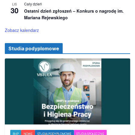
i
Cały dzień
LIS
o
30
Ostatni dzień zgłoszeń – Konkurs o nagrodę im.
n
e
Mariana Rejewskiego
Zobacz kalendarz
Studia podyplomowe
BHP
NOWE
STUDIA PODYPLOMOWE
STUDIA SPOŁECZNE