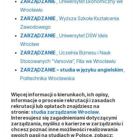
ZARZĄDZANIE
, Uniwersytet Ekonomiczny we
Wrocławiu
ZARZĄDZANIE
, Wyższa Szkoła Kształcenia
Zawodowego
ZARZĄDZANIE
, Uniwersytet DSW Ideis
Wrocław
ZARZĄDZANIE
, Uczelnia Biznesu i Nauk
Stosowanych “Varsovia”, Filia we Wrocławiu
ZARZĄDZANIE – studia w języku angielskim
,
Politechnika Wrocławska
Więcej informacji o kierunkach, ich opisy,
informacje o procesie rekrutacji i zasadach
rekrutacji lub opłatach znajdziesz na
stronie:
studia zarządzanie Wrocław
.
Interesujesz się zagadnieniami dotyczącymi
zarządzania, myślisz o karierze w zarządzaniu i
chcesz poznać inne możliwości realizowania
swoich pasji na studiach w Polsce, zobacz: