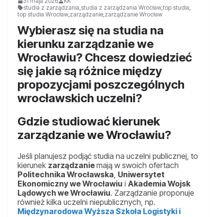
31 maja 2026
KK
studia z zarządzania
,
studia z zarządzania Wrocław
,
top studia
,
top studia Wrocław
,
zarządzanie
,
zarządzanie Wrocław
Wybierasz się na studia na
kierunku zarządzanie we
Wrocławiu? Chcesz dowiedzieć
się jakie są różnice między
propozycjami poszczególnych
wrocławskich uczelni?
Gdzie studiować kierunek
zarządzanie we Wrocławiu?
Jeśli planujesz podjąć studia na uczelni publicznej, to
kierunek
zarządzanie
mają w swoich ofertach
Politechnika Wrocławska
,
Uniwersytet
Ekonomiczny we Wrocławiu
i
Akademia Wojsk
Lądowych we Wrocławiu
. Zarządzanie proponuje
również kilka uczelni niepublicznych, np.
Międzynarodowa Wyższa Szkoła Logistyki i