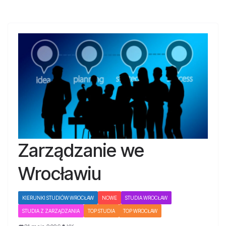
Zarządzanie we
Wrocławiu
KIERUNKI STUDIÓW WROCŁAW
NOWE
STUDIA WROCŁAW
STUDIA Z ZARZĄDZANIA
TOP STUDIA
TOP WROCŁAW