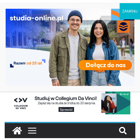
piątek, 7 sierpnia, 2026
Turystyka – Uniwersytet Wrocławski
Ostatnie
Oceanotechnika w Szczecinie
wpisy:
Dodatkowa rekrutacja na studia na UJD –
Uniwersytet Jana Długosza w Częstochowie
Biotechnologia – Uniwersytet Przyrodniczy w
Poznaniu
Zarządzanie w turystyce w Katowicach