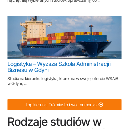
najchętniej wybieranych studiów. Sprawdzamy, co ...
Logistyka – Wyższa Szkoła Administracji i
Biznesu w Gdyni
Studia na kierunku logistyka, które ma w swojej ofercie WSAiB
w Gdyni, ...
top kierunki Trójmiasto i woj. pomorskie
Rodzaje studiów w